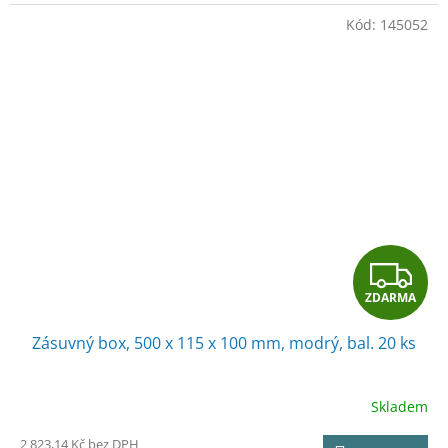
Kód:
145052
Z
ZDARMA
D
Zásuvný box, 500 x 115 x 100 mm, modrý, bal. 20 ks
A
R
Skladem
M
2 823,14 Kč bez DPH