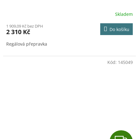
R
Skladem
M
1 909,09 Kč bez DPH
Do košíku
2 310 Kč
A
Regálová přepravka
Kód:
145049