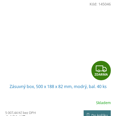
Kód:
145046
Z
ZDARMA
D
Zásuvný box, 500 x 188 x 82 mm, modrý, bal. 40 ks
A
R
Skladem
M
5 007,44 Kč bez DPH
Do košíku