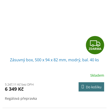
Z
ZDARMA
D
Zásuvný box, 500 x 94 x 82 mm, modrý, bal. 40 ks
A
R
Skladem
M
5 247,11 Kč bez DPH
Do košíku
6 349 Kč
A
Regálová přepravka