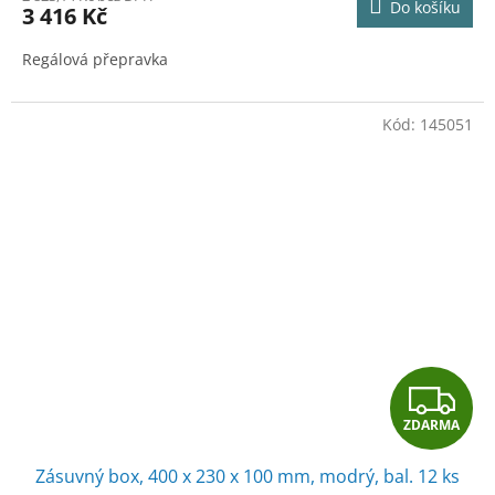
Do košíku
3 416 Kč
A
Regálová přepravka
Kód:
145051
Z
ZDARMA
D
Zásuvný box, 400 x 230 x 100 mm, modrý, bal. 12 ks
A