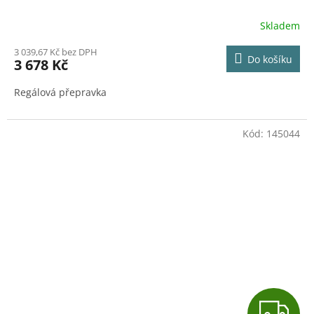
R
Skladem
M
3 039,67 Kč bez DPH
Do košíku
3 678 Kč
A
Regálová přepravka
Kód:
145044
Z