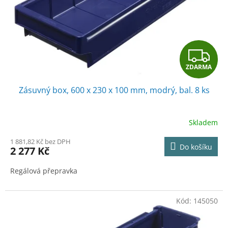
o
d
u
k
t
Z
ů
ZDARMA
D
Zásuvný box, 600 x 230 x 100 mm, modrý, bal. 8 ks
A
R
Skladem
M
1 881,82 Kč bez DPH
Do košíku
2 277 Kč
A
Regálová přepravka
Kód:
145050