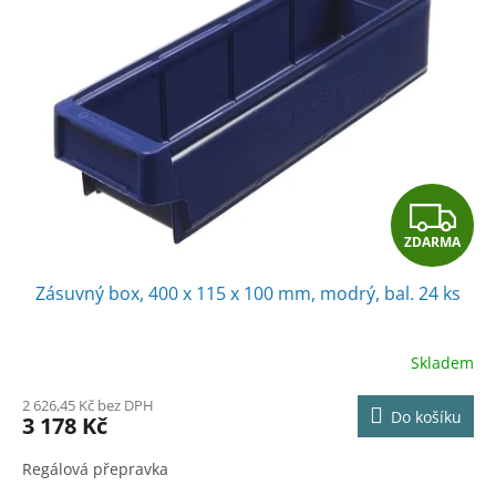
Z
ZDARMA
D
Zásuvný box, 400 x 115 x 100 mm, modrý, bal. 24 ks
A
R
Skladem
M
2 626,45 Kč bez DPH
Do košíku
3 178 Kč
A
Regálová přepravka