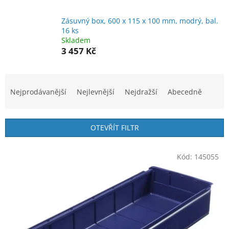
Zásuvný box, 600 x 115 x 100 mm, modrý, bal.
16 ks
Skladem
3 457 Kč
Ř
a
Nejprodávanější
Nejlevnější
Nejdražší
Abecedně
z
e
n
OTEVŘÍT FILTR
í
p
V
r
Kód:
145055
ý
o
p
d
i
u
s
k
p
t
r
ů