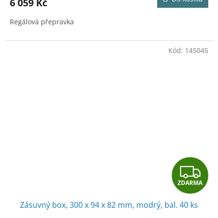
6 059 Kč
A
Regálová přepravka
Kód:
145045
Z
ZDARMA
D
Zásuvný box, 300 x 94 x 82 mm, modrý, bal. 40 ks
A