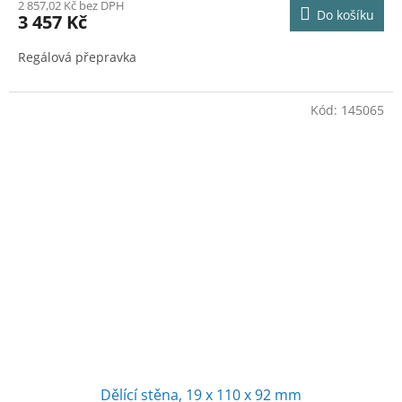
M
2 857,02 Kč bez DPH
Do košíku
3 457 Kč
A
Regálová přepravka
Kód:
145065
Dělící stěna, 19 x 110 x 92 mm