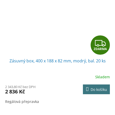
Z
ZDARMA
D
Zásuvný box, 400 x 188 x 82 mm, modrý, bal. 20 ks
A
R
Skladem
M
2 343,80 Kč bez DPH
Do košíku
2 836 Kč
A
Regálová přepravka