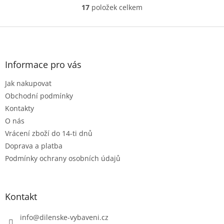
17
položek celkem
O
v
l
Z
á
á
d
p
a
a
Informace pro vás
c
t
í
Jak nakupovat
í
p
r
Obchodní podmínky
v
Kontakty
k
O nás
y
Vrácení zboží do 14-ti dnů
v
ý
Doprava a platba
p
Podmínky ochrany osobních údajů
i
s
u
Kontakt
info
@
dilenske-vybaveni.cz