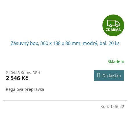
Z
ZDARMA
D
Zásuvný box, 300 x 188 x 80 mm, modrý, bal. 20 ks
A
R
Skladem
M
2 104,13 Kč bez DPH
Do košíku
2 546 Kč
A
Regálová přepravka
Kód:
145042