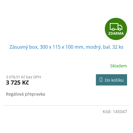
Z
ZDARMA
D
Zásuvný box, 300 x 115 x 100 mm, modrý, bal. 32 ks
A
R
Skladem
M
3 078,51 Kč bez DPH
Do košíku
3 725 Kč
A
Regálová přepravka
Kód:
145047