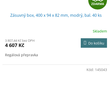
ZDARMA
D
Zásuvný box, 400 x 94 x 82 mm, modrý, bal. 40 ks
A
R
Skladem
M
3 807,44 Kč bez DPH
Do košíku
4 607 Kč
A
Regálová přepravka
Kód:
145043