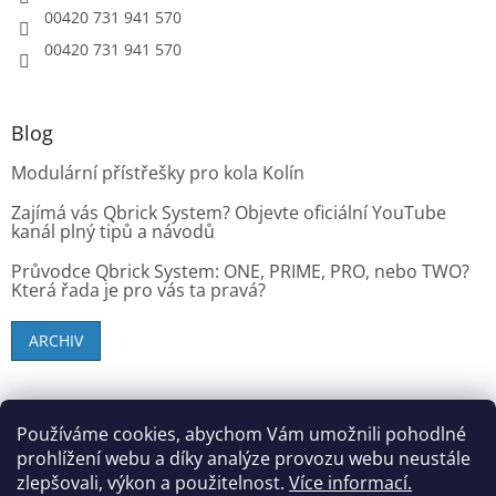
00420 731 941 570
00420 731 941 570
Blog
Modulární přístřešky pro kola Kolín
Zajímá vás Qbrick System? Objevte oficiální YouTube
kanál plný tipů a návodů
Průvodce Qbrick System: ONE, PRIME, PRO, nebo TWO?
Která řada je pro vás ta pravá?
ARCHIV
SK zákazníci - dielenske-vybavenie.sk
Používáme cookies, abychom Vám umožnili pohodlné
prohlížení webu a díky analýze provozu webu neustále
zlepšovali, výkon a použitelnost.
Více informací.