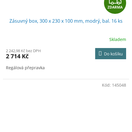
Z
ZDARMA
D
Zásuvný box, 300 x 230 x 100 mm, modrý, bal. 16 ks
A
R
Skladem
M
2 242,98 Kč bez DPH
Do košíku
2 714 Kč
A
Regálová přepravka
Kód:
145048