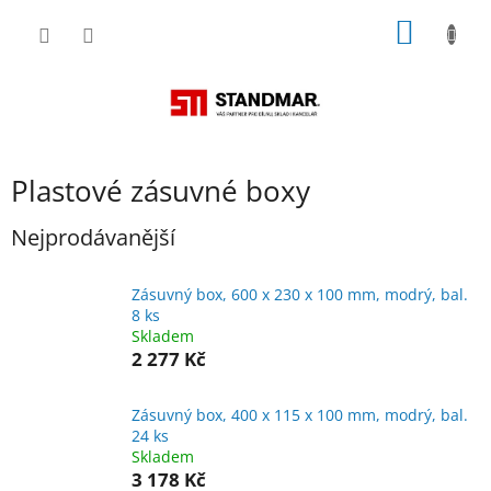
Přejít
NÁKUP
na
obsah
KOŠÍK
Plastové zásuvné boxy
Nejprodávanější
Zásuvný box, 600 x 230 x 100 mm, modrý, bal.
8 ks
Skladem
2 277 Kč
Zásuvný box, 400 x 115 x 100 mm, modrý, bal.
24 ks
Skladem
3 178 Kč