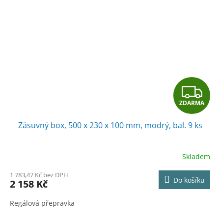
Z
ZDARMA
D
Zásuvný box, 500 x 230 x 100 mm, modrý, bal. 9 ks
A
R
Skladem
M
1 783,47 Kč bez DPH
Do košíku
2 158 Kč
A
Regálová přepravka