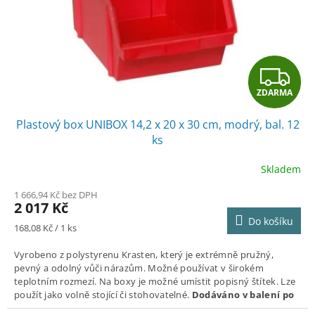
o
d
u
k
t
Z
ů
ZDARMA
D
Plastový box UNIBOX 14,2 x 20 x 30 cm, modrý, bal. 12
A
ks
R
Skladem
M
1 666,94 Kč bez DPH
2 017 Kč
A
Do košíku
Měrná
168,08 Kč / 1 ks
cena:
V
yrobeno z polystyrenu Krasten, který je extrémně pružný,
pevný a odolný vůči nárazům. Možné používat v širokém
teplotním rozmezí. Na boxy je možné umístit popisný štítek. Lze
použít jako volně stojící či stohovatelné.
Dodáváno v balení po
12 ks.