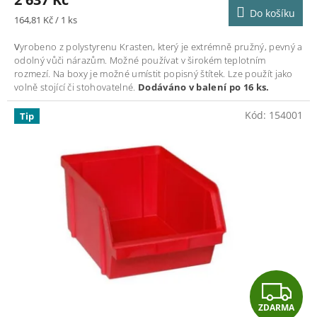
A
Do košíku
Měrná
164,81 Kč / 1 ks
cena:
V
yrobeno z polystyrenu Krasten, který je extrémně pružný, pevný a
odolný vůči nárazům. Možné používat v širokém teplotním
rozmezí. Na boxy je možné umístit popisný štítek. Lze použít jako
volně stojící či stohovatelné.
Dodáváno v balení po 16 ks.
Kód:
154001
Tip
Z
ZDARMA