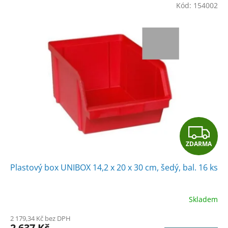
Kód:
154002
Z
ZDARMA
D
Plastový box UNIBOX 14,2 x 20 x 30 cm, šedý, bal. 16 ks
A
R
Skladem
M
2 179,34 Kč bez DPH
2 637 Kč