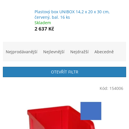
Plastový box UNIBOX 14,2 x 20 x 30 cm,
červený, bal. 16 ks
Skladem
2 637 Kč
Ř
a
Nejprodávanější
Nejlevnější
Nejdražší
Abecedně
z
e
n
OTEVŘÍT FILTR
í
p
V
r
Kód:
154006
ý
o
p
d
i
u
s
k
p
t
r
ů