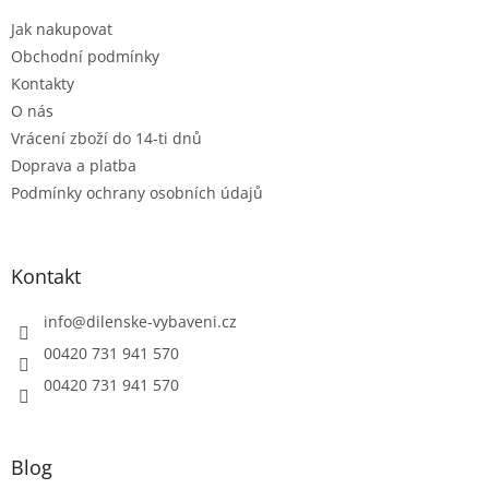
t
í
Jak nakupovat
í
p
r
Obchodní podmínky
v
Kontakty
k
O nás
y
Vrácení zboží do 14-ti dnů
v
ý
Doprava a platba
p
Podmínky ochrany osobních údajů
i
s
u
Kontakt
info
@
dilenske-vybaveni.cz
00420 731 941 570
00420 731 941 570
Blog