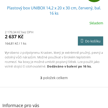
D
Plastový box UNIBOX 14,2 x 20 x 30 cm, červený, bal.
A
16 ks
R
Skladem
M
2 179,34 Kč bez DPH
2 637 Kč
A
Do košíku
Měrná
164,81 Kč / 1 ks
cena:
V
yrobeno z polystyrenu Krasten, který je extrémně pružný, pevný a
odolný vůči nárazům. Možné používat v širokém teplotním
rozmezí. Na boxy je možné umístit popisný štítek. Lze použít jako
volně stojící či stohovatelné.
Dodáváno v balení po 16 ks.
3
položek celkem
O
v
l
Z
á
á
d
p
a
a
Informace pro vás
c