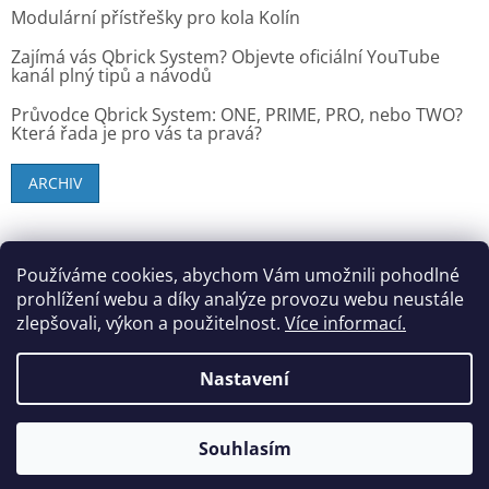
Modulární přístřešky pro kola Kolín
Zajímá vás Qbrick System? Objevte oficiální YouTube
kanál plný tipů a návodů
Průvodce Qbrick System: ONE, PRIME, PRO, nebo TWO?
Která řada je pro vás ta pravá?
ARCHIV
SK zákazníci - dielenske-vybavenie.sk
Používáme cookies, abychom Vám umožnili pohodlné
prohlížení webu a díky analýze provozu webu neustále
zlepšovali, výkon a použitelnost.
Více informací.
Vytvořil Shoptet
Nastavení
Copyright 2026
StandMar (Dílenské vybavení)
. Všechna
Souhlasím
práva vyhrazena.