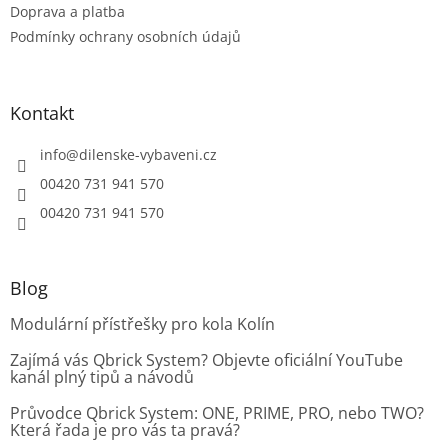
ý
Doprava a platba
p
Podmínky ochrany osobních údajů
i
s
u
Kontakt
info
@
dilenske-vybaveni.cz
00420 731 941 570
00420 731 941 570
Blog
Modulární přístřešky pro kola Kolín
Zajímá vás Qbrick System? Objevte oficiální YouTube
kanál plný tipů a návodů
Průvodce Qbrick System: ONE, PRIME, PRO, nebo TWO?
Která řada je pro vás ta pravá?