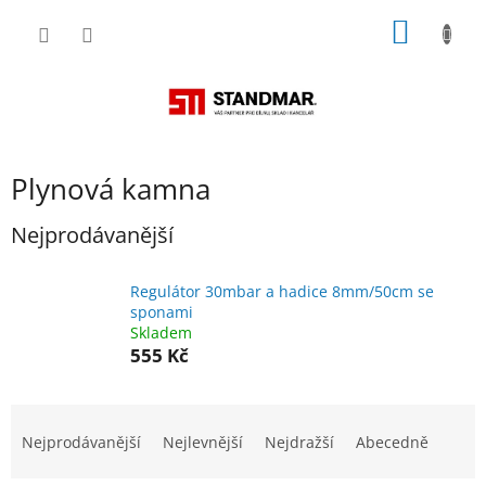
Přejít
NÁKUP
na
obsah
KOŠÍK
Plynová kamna
Nejprodávanější
Regulátor 30mbar a hadice 8mm/50cm se
sponami
Skladem
555 Kč
Ř
a
Nejprodávanější
Nejlevnější
Nejdražší
Abecedně
z