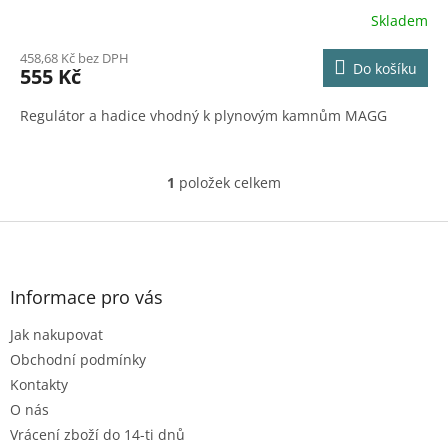
Skladem
458,68 Kč bez DPH
Do košíku
555 Kč
Regulátor a hadice vhodný k plynovým kamnům MAGG
1
položek celkem
O
v
l
Z
á
á
d
p
a
a
Informace pro vás
c
t
í
Jak nakupovat
í
p
r
Obchodní podmínky
v
Kontakty
k
O nás
y
Vrácení zboží do 14-ti dnů
v