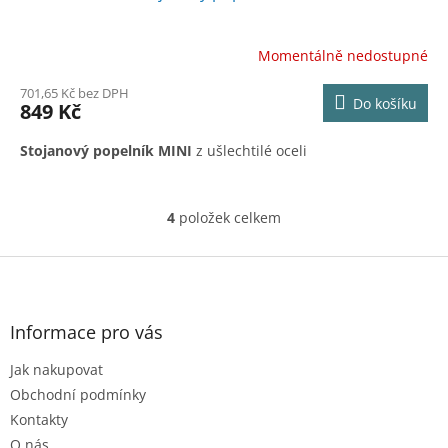
Momentálně nedostupné
701,65 Kč bez DPH
Do košíku
849 Kč
Stojanový popelník MINI
z ušlechtilé oceli
4
položek celkem
O
v
l
Z
á
á
d
p
a
a
Informace pro vás
c
t
í
Jak nakupovat
í
p
r
Obchodní podmínky
v
Kontakty
k
O nás