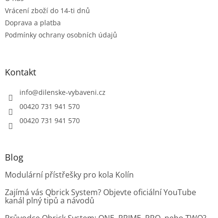
y
Vrácení zboží do 14-ti dnů
v
ý
Doprava a platba
p
Podmínky ochrany osobních údajů
i
s
u
Kontakt
info
@
dilenske-vybaveni.cz
00420 731 941 570
00420 731 941 570
Blog
Modulární přístřešky pro kola Kolín
Zajímá vás Qbrick System? Objevte oficiální YouTube
kanál plný tipů a návodů