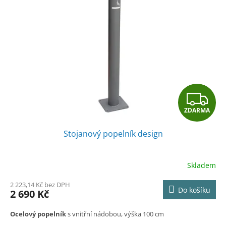
Z
ZDARMA
D
Stojanový popelník design
A
R
Skladem
M
2 223,14 Kč bez DPH
Do košíku
2 690 Kč
A
Ocelový popelník
s vnitřní nádobou, výška 100 cm