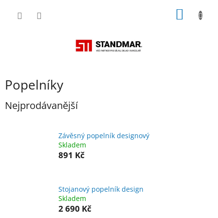
Přejít
NÁKUP
na
obsah
KOŠÍK
Popelníky
Nejprodávanější
Závěsný popelník designový
Skladem
891 Kč
Stojanový popelník design
Skladem
2 690 Kč