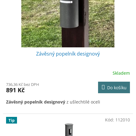
o
d
u
k
t
ů
Závěsný popelník designový
Skladem
736,36 Kč bez DPH
Do košíku
891 Kč
Závěsný popelník designový
z ušlechtilé oceli
Kód:
112010
Tip