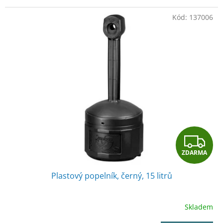
Kód:
137006
Z
ZDARMA
D
Plastový popelník, černý, 15 litrů
A
R
Skladem