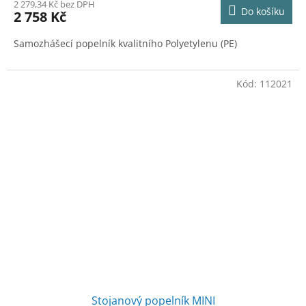
M
2 279,34 Kč bez DPH
Do košíku
2 758 Kč
A
Samozhášecí popelník
kvalitního Polyetylenu (PE)
Kód:
112021
Stojanový popelník MINI