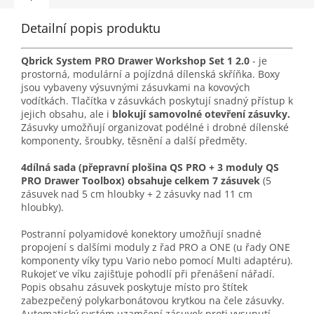
Detailní popis produktu
Qbrick System PRO Drawer Workshop Set 1
2.0
- je
prostorná, modulární a pojízdná dílenská skříňka. Boxy
jsou vybaveny výsuvnými zásuvkami na kovových
vodítkách. Tlačítka v zásuvkách poskytují snadný přístup k
jejich obsahu, ale i
blokují samovolné otevření zásuvky.
Zásuvky umožňují organizovat podélné i drobné dílenské
komponenty, šroubky, těsnění a další předměty.
4dílná sada (přepravní plošina QS PRO + 3 moduly QS
PRO Drawer Toolbox) obsahuje celkem 7 zásuvek
(5
zásuvek nad 5 cm hloubky + 2 zásuvky nad 11 cm
hloubky).
Postranní polyamidové konektory umožňují snadné
propojení s dalšími moduly z řad PRO a ONE (u řady ONE
komponenty víky typu Vario nebo pomocí Multi adaptéru).
Rukojeť ve víku zajišťuje pohodlí při přenášení nářadí.
Popis obsahu zásuvek poskytuje místo pro štítek
zabezpečený polykarbonátovou krytkou na čele zásuvky.
Automatický systém uzamčení zásuvek proti vysunutí