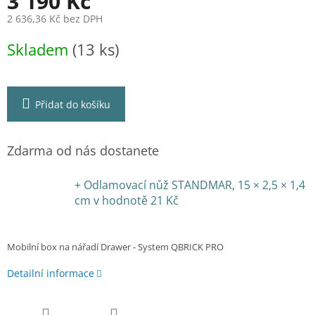
A
3 190 Kč
2 636,36 Kč bez DPH
Měrná
Skladem
(13 ks)
cena:
Přidat do košíku
Zdarma od nás dostanete
+ Odlamovací nůž STANDMAR, 15 × 2,5 × 1,4
cm
v hodnotě 21 Kč
Mobilní box na nářadí Drawer - System QBRICK PRO
Detailní informace