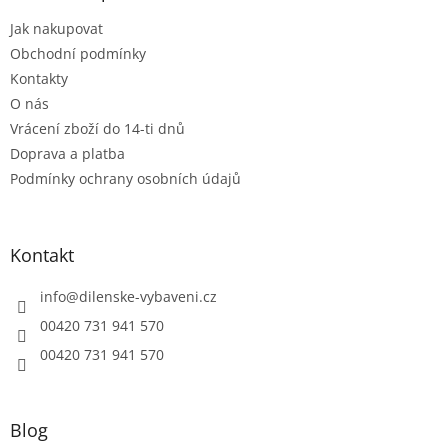
t
Jak nakupovat
í
Obchodní podmínky
Kontakty
O nás
Vrácení zboží do 14-ti dnů
Doprava a platba
Podmínky ochrany osobních údajů
Kontakt
info
@
dilenske-vybaveni.cz
00420 731 941 570
00420 731 941 570
Blog