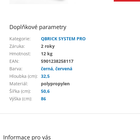
Doplňkové parametry
Kategorie
:
QBRICK SYSTEM PRO
Záruka
:
2 roky
Hmotnost
:
12 kg
EAN
:
5901238258117
Barva
:
černá, červená
Hloubka (cm)
:
32,5
Materiál
:
polypropylen
Šířka (cm)
:
50,6
Výška (cm)
:
86
Z
á
p
a
Informace pro vás