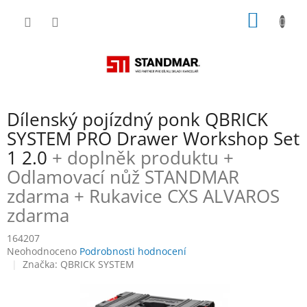
Přejít
NÁKUP
na
obsah
KOŠÍK
Dílenský pojízdný ponk QBRICK
SYSTEM PRO Drawer Workshop Set
1 2.0
+ doplněk produktu +
Odlamovací nůž STANDMAR
zdarma + Rukavice CXS ALVAROS
zdarma
164207
Průměrné
Neohodnoceno
Podrobnosti hodnocení
hodnocení
Značka:
QBRICK SYSTEM
produktu
je
0,0