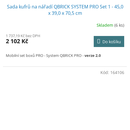
Sada kufrů na nářadí QBRICK SYSTEM PRO Set 1 - 45,0
A
x 39,0 x 70,5 cm
R
Skladem
(6 ks)
M
1 737,19 Kč bez DPH
2 102 Kč
Do košíku
A
Mobilní set boxů PRO
- System QBRICK PRO -
verze 2.0
Kód:
164106