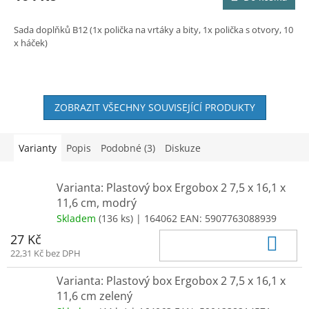
Sada doplňků B12 (1x polička na vrtáky a bity, 1x polička s otvory, 10
x háček)
ZOBRAZIT VŠECHNY SOUVISEJÍCÍ PRODUKTY
Varianty
Popis
Podobné (3)
Diskuze
Varianta: Plastový box Ergobox 2 7,5 x 16,1 x
11,6 cm, modrý
Skladem
(136 ks)
| 164062
EAN:
5907763088939
Do 
27 Kč
22,31 Kč bez DPH
Varianta: Plastový box Ergobox 2 7,5 x 16,1 x
11,6 cm zelený