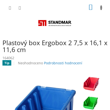
Přejít
NÁKUP
na
obsah
KOŠÍK
Plastový box Ergobox 2 7,5 x 16,1 x
11,6 cm
164062
Průměrné
Neohodnoceno
Podrobnosti hodnocení
Tip
hodnocení
produktu
je
0,0
z
5
hvězdiček.