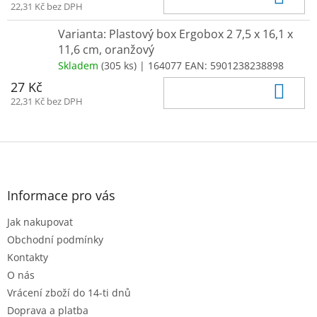
22,31 Kč bez DPH
Varianta: Plastový box Ergobox 2 7,5 x 16,1 x
11,6 cm, oranžový
Skladem
(305 ks)
| 164077
EAN:
5901238238898
Do 
27 Kč
22,31 Kč bez DPH
Z
á
p
a
Informace pro vás
t
Jak nakupovat
í
Obchodní podmínky
Kontakty
O nás
Vrácení zboží do 14-ti dnů
Doprava a platba