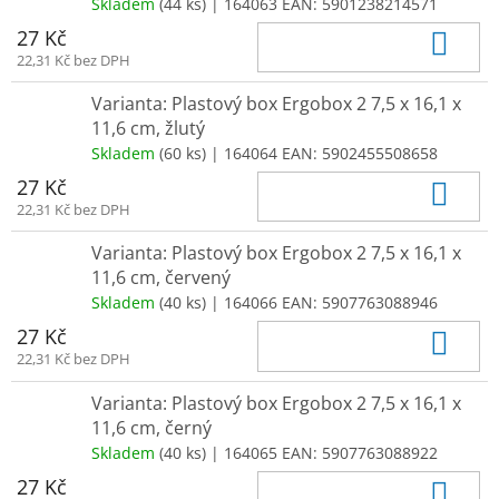
Skladem
(44 ks)
| 164063
EAN:
5901238214571
Do 
27 Kč
22,31 Kč bez DPH
Varianta: Plastový box Ergobox 2 7,5 x 16,1 x
11,6 cm, žlutý
Skladem
(60 ks)
| 164064
EAN:
5902455508658
Do 
27 Kč
22,31 Kč bez DPH
Varianta: Plastový box Ergobox 2 7,5 x 16,1 x
11,6 cm, červený
Skladem
(40 ks)
| 164066
EAN:
5907763088946
Do 
27 Kč
22,31 Kč bez DPH
Varianta: Plastový box Ergobox 2 7,5 x 16,1 x
11,6 cm, černý
Skladem
(40 ks)
| 164065
EAN:
5907763088922
Do 
27 Kč