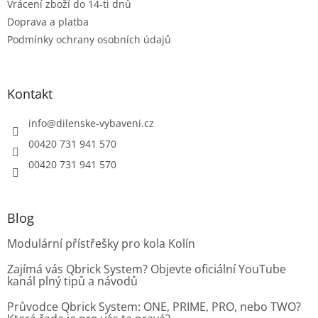
Vrácení zboží do 14-ti dnů
v
ý
Doprava a platba
p
Podmínky ochrany osobních údajů
i
s
u
Kontakt
info
@
dilenske-vybaveni.cz
00420 731 941 570
00420 731 941 570
Blog
Modulární přístřešky pro kola Kolín
Zajímá vás Qbrick System? Objevte oficiální YouTube
kanál plný tipů a návodů
Průvodce Qbrick System: ONE, PRIME, PRO, nebo TWO?