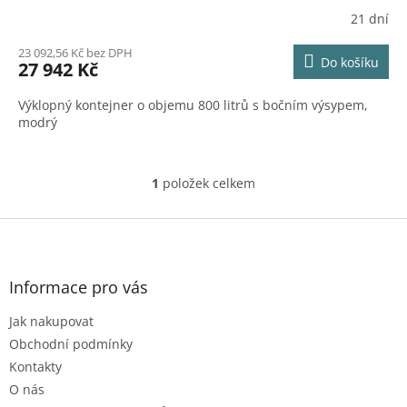
R
21 dní
M
23 092,56 Kč bez DPH
Do košíku
27 942 Kč
A
Výklopný kontejner o objemu 800 litrů s bočním výsypem,
modrý
1
položek celkem
O
v
l
Z
á
á
d
p
a
a
Informace pro vás
c
t
í
Jak nakupovat
í
p
r
Obchodní podmínky
v
Kontakty
k
O nás
y