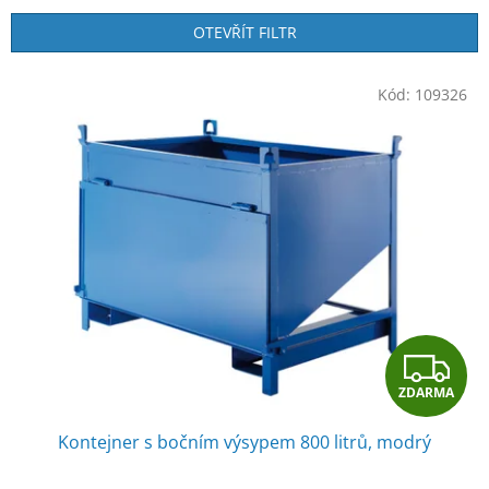
e
n
OTEVŘÍT FILTR
í
p
V
r
Kód:
109326
ý
o
p
d
i
u
s
k
p
t
r
ů
o
d
u
k
t
Z
ů
ZDARMA
D
Kontejner s bočním výsypem 800 litrů, modrý
A