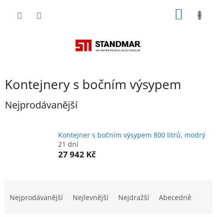
Přejít
NÁKUP
na
obsah
KOŠÍK
Kontejnery s bočním výsypem
Nejprodávanější
Kontejner s bočním výsypem 800 litrů, modrý
21 dní
27 942 Kč
Ř
a
Nejprodávanější
Nejlevnější
Nejdražší
Abecedně
z