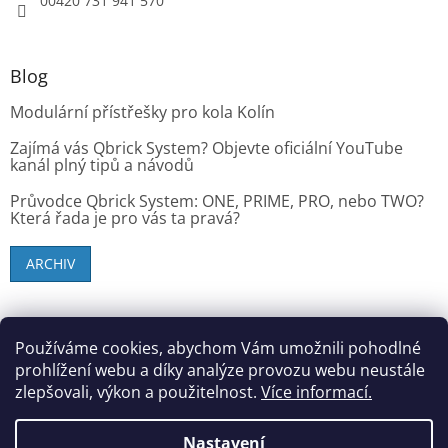
00420 731 941 570
Blog
Modulární přístřešky pro kola Kolín
Zajímá vás Qbrick System? Objevte oficiální YouTube
kanál plný tipů a návodů
Průvodce Qbrick System: ONE, PRIME, PRO, nebo TWO?
Která řada je pro vás ta pravá?
ARCHIV
SK zákazníci - dielenske-vybavenie.sk
Používáme cookies, abychom Vám umožnili pohodlné
prohlížení webu a díky analýze provozu webu neustále
zlepšovali, výkon a použitelnost.
Více informací.
Vytvořil Shoptet
Nastavení