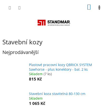
Přejít
NÁKUP
na
obsah
KOŠÍK
Stavební kozy
Nejprodávanější
Plastové pracovní kozy QBRICK SYSTEM
Sawhorse - plus konektory - bal. 2 ks
Skladem
(7 ks)
815 Kč
Stavební koza stavitelná 80-130 cm
Skladem
1 065 Kč