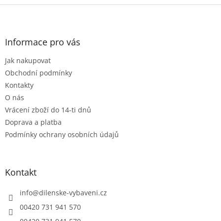
l
Z
á
á
d
p
a
a
Informace pro vás
c
t
í
Jak nakupovat
í
p
r
Obchodní podmínky
v
Kontakty
k
O nás
y
Vrácení zboží do 14-ti dnů
v
ý
Doprava a platba
p
Podmínky ochrany osobních údajů
i
s
u
Kontakt
info
@
dilenske-vybaveni.cz
00420 731 941 570