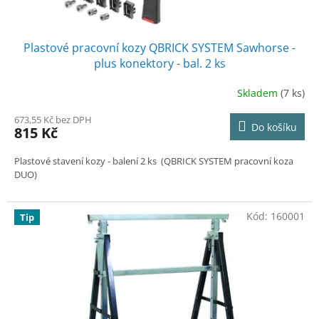
ů
Plastové pracovní kozy QBRICK SYSTEM Sawhorse -
plus konektory - bal. 2 ks
Skladem
(7 ks)
673,55 Kč bez DPH
Do košíku
815 Kč
Plastové stavení kozy - balení 2 ks (QBRICK SYSTEM pracovní koza
DUO)
Kód:
160001
Tip