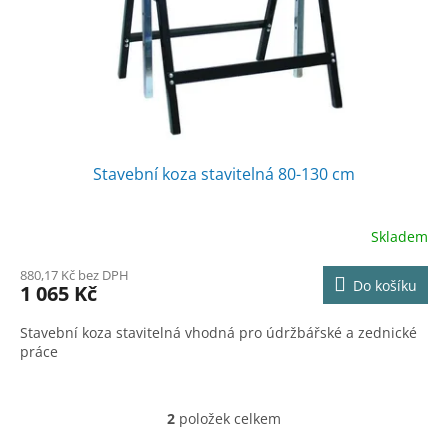
Stavební koza stavitelná 80-130 cm
Skladem
880,17 Kč bez DPH
Do košíku
1 065 Kč
Stavební koza stavitelná vhodná pro údržbářské a zednické
práce
2
položek celkem
O
v