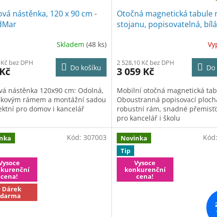
vá nástěnka, 120 x 90 cm -
Otočná magnetická tabule 
dMar
stojanu, popisovatelná, bílá
90 cm
Skladem
(48 ks)
Vy
 Kč bez DPH
2 528,10 Kč bez DPH
Do košíku
Do 
 Kč
3 059 Kč
vá nástěnka 120x90 cm: Odolná,
Mobilní otočná magnetická tab
níkovým rámem a montážní sadou
Oboustranná popisovací ploch
fektní pro domov i kancelář
robustní rám, snadné přemisť
pro kancelář i školu
Kód:
307003
Kód
nka
Novinka
Tip
Vysoce
Vysoce
kurenční
konkurenční
cena!
cena!
+ Dárek
zdarma