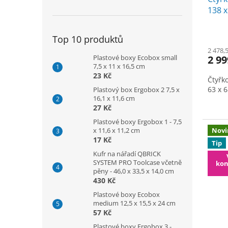
k
138 x
t
ů
Top 10 produktů
2 478,
2 99
Plastové boxy Ecobox small
7,5 x 11 x 16,5 cm
23 Kč
Čtyřko
63 x 
Plastový box Ergobox 2 7,5 x
16,1 x 11,6 cm
27 Kč
Plastové boxy Ergobox 1 - 7,5
Novi
x 11,6 x 11,2 cm
17 Kč
Tip
Kufr na nářadí QBRICK
SYSTEM PRO Toolcase včetně
kon
pěny - 46,0 x 33,5 x 14,0 cm
430 Kč
Plastové boxy Ecobox
medium 12,5 x 15,5 x 24 cm
57 Kč
Plastové boxy Ergobox 3 -