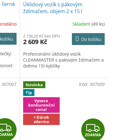
, černé
Úklidový vozík s pákovým
A
ždímačem, objem 2 x 15 l
R
prodáno
Skladem
(49 ks)
M
2 156,20 Kč bez DPH
košíku
Do košíku
2 609 Kč
A
lečky:
Profesionální úklidový vozík
CLEANMASTER s pakovým ždímačem a
osnost
dvěma 15l kyblíky
:
307007
Kód:
307009
Novinka
Tip
Vysoce
konkurenční
cena!
+ Dárek
zdarma
Z
Z
DARMA
ZDARMA