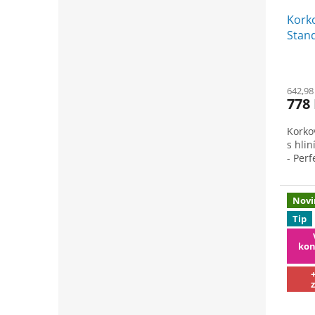
Korko
Stan
642,98
778
Korko
s hli
- Per
Novi
Tip
kon