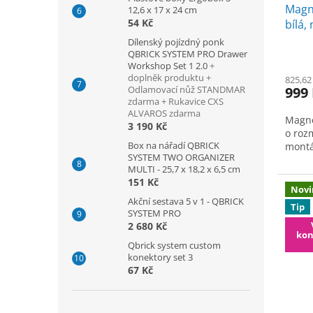
Magne
12,6 x 17 x 24 cm
54 Kč
bílá,
Dílenský pojízdný ponk
QBRICK SYSTEM PRO Drawer
Workshop Set 1 2.0
+
doplněk produktu +
825,62
Odlamovací nůž STANDMAR
999
zdarma + Rukavice CXS
ALVAROS zdarma
Magne
3 190 Kč
o roz
Box na nářadí QBRICK
montá
SYSTEM TWO ORGANIZER
MULTI - 25,7 x 18,2 x 6,5 cm
151 Kč
Novi
Akční sestava 5 v 1 - QBRICK
Tip
SYSTEM PRO
2 680 Kč
kon
Qbrick system custom
konektory set 3
67 Kč