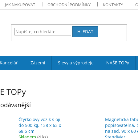
JAK NAKUPOVAT
OBCHODNÍ PODMÍNKY
KONTAKTY
O
HLEDAT
Kancelář
Zázemí
Slevy a výprodeje
NAŠE TOPy
E TOPy
odávanější
Čtyřkolový vozík s ojí,
Magnetická tab
do 500 kg, 138 x 63 x
popisovatelná, b
68,5 cm
na zeď, 90 x 60 
Skladem
(4 ks)
StandMar