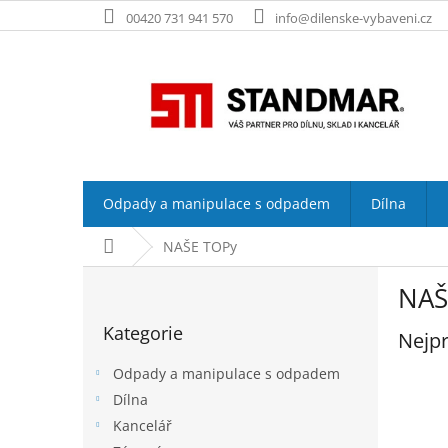
Přejít
00420 731 941 570
info@dilenske-vybaveni.cz
na
obsah
Odpady a manipulace s odpadem
Dílna
Domů
NAŠE TOPy
P
NAŠ
o
Přeskočit
s
Kategorie
kategorie
Nejpr
t
r
Odpady a manipulace s odpadem
a
Dílna
n
Kancelář
n