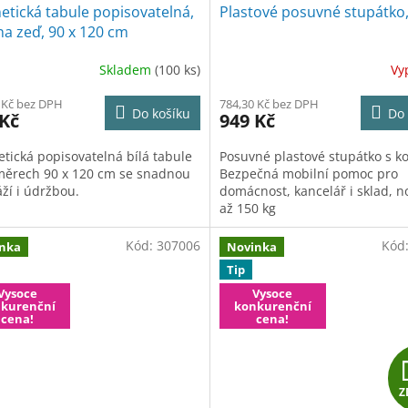
tická tabule popisovatelná,
Plastové posuvné stupátko
 na zeď, 90 x 120 cm
Skladem
(100 ks)
Vy
 Kč bez DPH
784,30 Kč bez DPH
Do košíku
Do 
 Kč
949 Kč
tická popisovatelná bílá tabule
Posuvné plastové stupátko s ko
měrech 90 x 120 cm se snadnou
Bezpečná mobilní pomoc pro
ží i údržbou.
domácnost, kancelář i sklad, n
až 150 kg
Kód:
307006
Kód
nka
Novinka
Tip
Vysoce
Vysoce
kurenční
konkurenční
cena!
cena!
Z