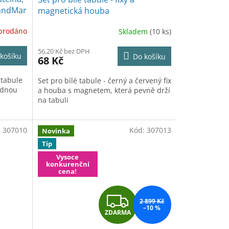
StandMar
magnetická houba
prodáno
Skladem
(10 ks)
56,20 Kč bez DPH
košíku
Do košíku
68 Kč
 tabule
Set pro bílé tabule - černý a červený fix
adnou
a houba s magnetem, která pevně drží
na tabuli
:
307010
Kód:
307013
Novinka
Tip
Vysoce
konkurenční
cena!
Z
2 899 Kč
–10 %
ZDARMA
D