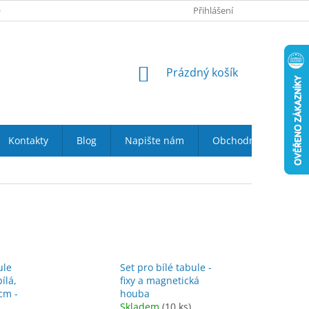
 NÁS
VRÁCENÍ ZBOŽÍ DO 14-TI DNŮ
Přihlášení
DOPRAVA A PLATBA
NÁKUPNÍ
Prázdný košík
KOŠÍK
Kontakty
Blog
Napište nám
Obchodní podmínky
ule
Set pro bílé tabule -
ílá,
fixy a magnetická
cm -
houba
Skladem
(10 ks)