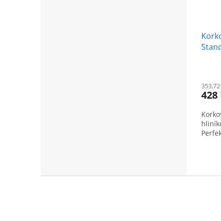
Korko
Stan
353,72
428
Korko
hliní
Perfe
Z
á
p
a