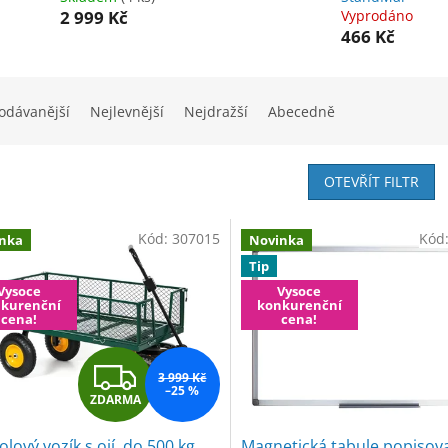
2 999 Kč
Vyprodáno
466 Kč
odávanější
Nejlevnější
Nejdražší
Abecedně
OTEVŘÍT FILTR
Kód:
307015
Kód
nka
Novinka
Tip
Vysoce
Vysoce
kurenční
konkurenční
cena!
cena!
Z
3 999 Kč
–25 %
ZDARMA
D
olový vozík s ojí, do 500 kg,
Magnetická tabule popisova