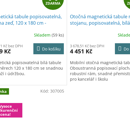
ZDARMA
Z
D
tická tabule popisovatelná,
Otočná magnetická tabule 
A
 na zeď, 120 x 180 cm -
stojanu, popisovatelná, bílá
dMar
120 cm
R
Skladem
(59 ks)
Skla
M
71 Kč bez DPH
3 678,51 Kč bez DPH
Do košíku
Do 
9 Kč
4 451 Kč
A
tická popisovatelná bílá tabule
Mobilní otočná magnetická tab
měrech 120 x 180 cm se snadnou
Oboustranná popisovací ploch
ží i údržbou.
robustní rám, snadné přemisť
pro kancelář i školu
Kód:
307005
nka
Vysoce
kurenční
cena!