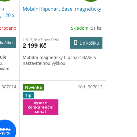
D
D
na
Mobilní flipchart Base, magnetický
A
A
, 120 x
R
R
prodáno
Skladem
(51 ks)
M
M
1 817,36 Kč bez DPH
košíku
Do košíku
2 199 Kč
A
A
ule:
Mobilní magnetický flipchart BASE s
a,
nastavitelnou výškou
ování
:
307014
Kód:
307012
Novinka
Tip
Vysoce
konkurenční
cena!
269 Kč
–10 %