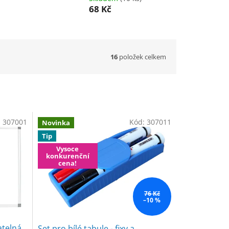
68 Kč
16
položek celkem
:
307001
Kód:
307011
Novinka
Tip
Vysoce
konkurenční
cena!
76 Kč
–10 %
telná,
Set pro bílé tabule - fixy a