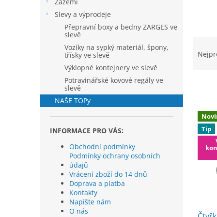
í
Zázemí
p
Slevy a výprodeje
a
Přepravní boxy a bedny ZARGES ve
n
slevě
Ř
e
Vozíky na sypký materiál, špony,
a
l
Nejpr
třísky ve slevě
z
Výklopné kontejnery ve slevě
e
Potravinářské kovové regály ve
n
slevě
í
NAŠE TOPy
p
V
r
Novi
ý
o
Tip
p
INFORMACE PRO VÁS:
d
i
Obchodní podmínky
u
kon
s
Podmínky ochrany osobních
k
p
údajů
t
r
Vrácení zboží do 14 dnů
ů
Doprava a platba
o
Kontakty
d
Napište nám
u
O nás
Čtyřk