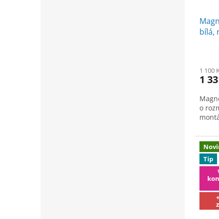
Magne
bílá,
Stan
1 100 
1 33
Magne
o roz
montá
Novi
Tip
kon