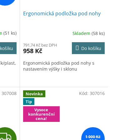
Ergonomická podložka pod nohy
em
(51 ks)
Skladem
(58 ks)
791,74 Kč bez DPH
košíku
Do košíku
958 Kč
k/plast,
Ergonomická podložka pod nohy s
nastavením výšky i sklonu
:
307008
Kód:
307016
Novinka
Tip
Vysoce
konkurenční
cena!
Z
1 000 Kč