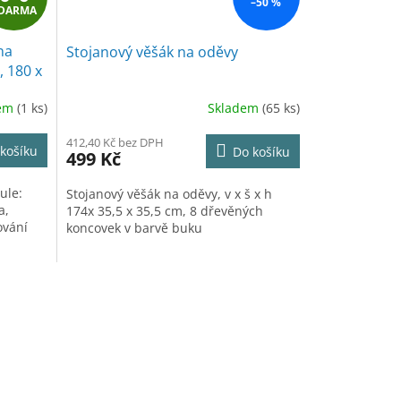
–50 %
DARMA
D
na
Stojanový věšák na oděvy
A
, 180 x
R
dem
(1 ks)
Skladem
(65 ks)
M
412,40 Kč bez DPH
košíku
Do košíku
499 Kč
A
ule:
Stojanový věšák na oděvy, v x š x h
a,
174x 35,5 x 35,5 cm, 8 dřevěných
ování
koncovek v barvě buku