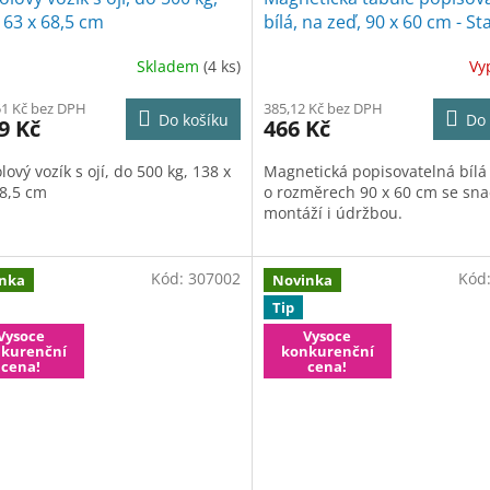
A
 63 x 68,5 cm
bílá, na zeď, 90 x 60 cm - 
R
Skladem
(4 ks)
Vy
M
51 Kč bez DPH
385,12 Kč bez DPH
Do košíku
Do 
9 Kč
466 Kč
A
lový vozík s ojí, do 500 kg, 138 x
Magnetická popisovatelná bílá
68,5 cm
o rozměrech 90 x 60 cm se sn
montáží i údržbou.
Kód:
307002
Kód
nka
Novinka
Tip
Vysoce
Vysoce
kurenční
konkurenční
cena!
cena!