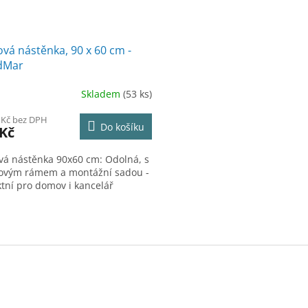
vá nástěnka, 90 x 60 cm -
dMar
Skladem
(53 ks)
 Kč bez DPH
Do košíku
 Kč
vá nástěnka 90x60 cm: Odolná, s
kovým rámem a montážní sadou -
ktní pro domov i kancelář
O
v
l
á
d
a