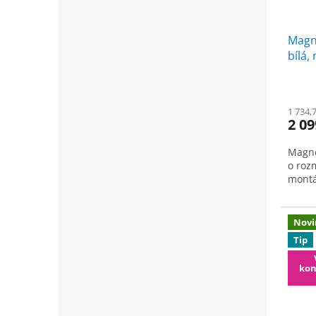
Magne
bílá,
Stan
1 734,
2 09
Magne
o roz
montá
Novi
Tip
kon