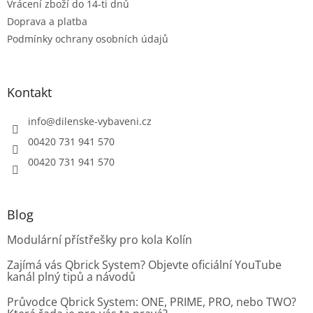
Vrácení zboží do 14-ti dnů
v
ý
Doprava a platba
p
Podmínky ochrany osobních údajů
i
s
u
Kontakt
info
@
dilenske-vybaveni.cz
00420 731 941 570
00420 731 941 570
Blog
Modulární přístřešky pro kola Kolín
Zajímá vás Qbrick System? Objevte oficiální YouTube
kanál plný tipů a návodů
Průvodce Qbrick System: ONE, PRIME, PRO, nebo TWO?