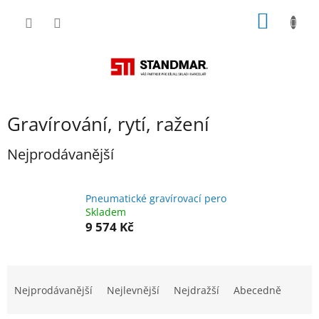
Přejít
NÁKUP
na
obsah
KOŠÍK
Gravírování, rytí, ražení
Nejprodávanější
Pneumatické gravírovací pero
Skladem
9 574 Kč
Ř
a
Nejprodávanější
Nejlevnější
Nejdražší
Abecedně
z