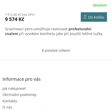
R
Skladem
M
7 912,40 Kč bez DPH
Do košíku
9 574 Kč
A
Gravírovací pero umožňuje realizovat
profesionální
značení
při vysokém komfortu jako při použití běžné tužky.
1
položek celkem
O
v
l
Z
á
á
d
p
a
a
Informace pro vás
c
t
í
Jak nakupovat
í
p
r
Obchodní podmínky
v
Kontakty
k
O nás
y