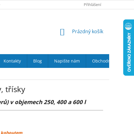
 NÁS
VRÁCENÍ ZBOŽÍ DO 14-TI DNŮ
Přihlášení
DOPRAVA A PLATBA
NÁKUPNÍ
Prázdný košík
KOŠÍK
Kontakty
Blog
Napište nám
Obchodní podmínky
 třísky
ů) v objemech 250, 400 a 600 l
m kohoutem