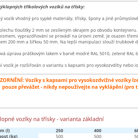
ýklopných tříkolových vozíků na třísky:
ý vozík vhodný pro sypké materiály, třísky, špony a jiné průmyslo
plechu tloušťky 2 mm se zesíleným okrajem po obvodu kontejneru. 
smem, vyprazdňování se provádí na úrovni země. Je osazen třemi k
m 200 mm a šířkou 50 mm. Na lepší manipulaci slouží trubkové dr
vá úprava práškovým lakem v barvě modré RAL 5010, zelené RAL 6
í vozík je rozšiřován o variantu s kapsami pro vysokozvdihy nebo i
ORNĚNÍ: Vozíky s kapsami pro vysokozdvižné vozíky lze
pouze převážet - nikdy nepoužívejte na vyklápění (pro t
klopné
vozíky
na
třísky
-
variant
a
základní
m (l)
250
400
6
ost (kg)
500
500
5