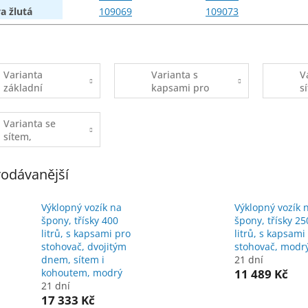
va
žlutá
109069
109073
Varianta
Varianta s
V
základní
kapsami pro
s
stohovač
k
Varianta se
sítem,
kohoutem i
kapsami
odávanější
(čtyřkolová)
Výklopný vozík na
Výklopný vozík 
špony, třísky 400
špony, třísky 25
litrů, s kapsami pro
litrů, s kapsami
stohovač, dvojitým
stohovač, modr
dnem, sítem i
21 dní
kohoutem, modrý
11 489 Kč
21 dní
17 333 Kč