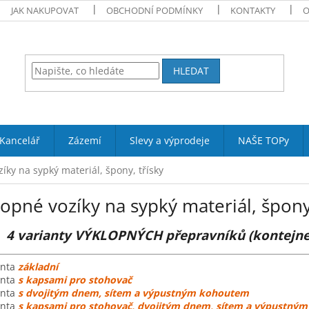
JAK NAKUPOVAT
OBCHODNÍ PODMÍNKY
KONTAKTY
O
HLEDAT
Kancelář
Zázemí
Slevy a výprodeje
NAŠE TOPy
zíky na sypký materiál, špony, třísky
opné vozíky na sypký materiál, špony,
4 varianty VÝKLOPNÝCH přepravníků (kontejner
anta
základní
anta
s kapsami pro stohovač
anta
s dvojitým dnem, sítem a výpustným kohoutem
anta
s kapsami pro stohovač, dvojitým dnem, sítem a výpustný