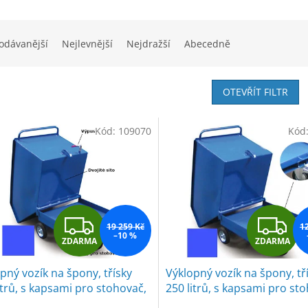
odávanější
Nejlevnější
Nejdražší
Abecedně
OTEVŘÍT FILTR
Kód:
109070
Kód
Z
Z
19 259 Kč
1
–10 %
ZDARMA
ZDARMA
D
D
pný vozík na špony, třísky
Výklopný vozík na špony, tř
A
A
itrů, s kapsami pro stohovač,
250 litrů, s kapsami pro st
itým dnem, sítem i kohoutem,
modrý