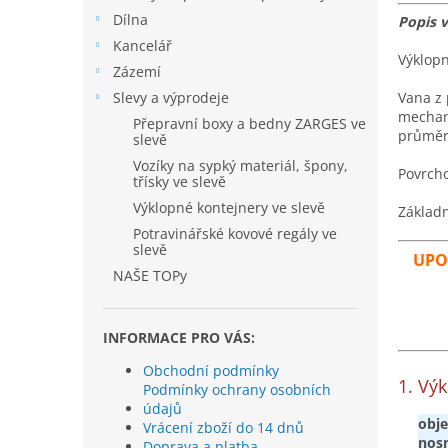
Dílna
Popis v
Kancelář
Výklopn
Zázemí
Slevy a výprodeje
Vana z 
mechani
Přepravní boxy a bedny ZARGES ve
průměre
slevě
Vozíky na sypký materiál, špony,
Povrcho
třísky ve slevě
Výklopné kontejnery ve slevě
Základn
Potravinářské kovové regály ve
slevě
UPOZ
NAŠE TOPy
INFORMACE PRO VÁS:
Obchodní podmínky
1. Vý
Podmínky ochrany osobních
údajů
obje
Vrácení zboží do 14 dnů
nosn
Doprava a platba