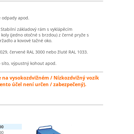
vé odpady apod.
Stabilní základový rám s vyklápěcím
oly (jedno otočné s brzdou) z černé pryže s
žadlo a kovové tažné oko.
029, červené RAL 3000 nebo žluté RAL 1033.
o síto, výpustný kohout apod.
 na vysokozdvižném / Nízkozdvižný vozík
ento účel není určen / zabezpečený).
00
00