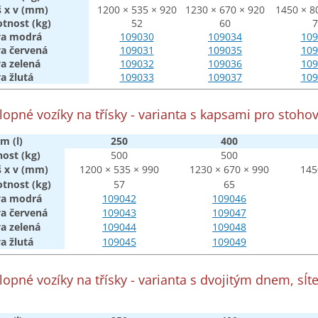
š x v (mm)
1200 × 535 × 920
1230 × 670 × 920
1450 × 8
tnost (kg)
52
60
7
va modrá
109030
109034
109
va
červená
109031
109035
109
va
zelená
109032
109036
109
a žlutá
109033
109037
109
klopné
vozíky
na
třísky
-
variant
a
s kapsami pro stoho
m (l)
250
400
nos
t
(kg)
500
500
š x v (mm)
1200 × 535 × 990
1230 × 670 × 990
145
tnos
t
(kg)
57
65
va
modrá
109042
109046
va
červená
109043
109047
va
zelená
109044
109048
va
žlutá
109045
109049
klopné
vozíky
na
třísky
-
varianta
s dvojitým dnem, sÍ