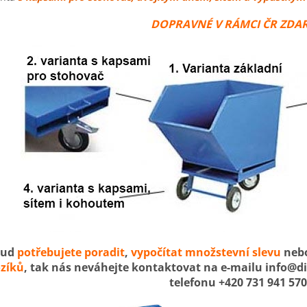
DOPRAVNÉ V RÁMCI ČR ZD
kud
potřebujete poradit
,
vypočítat množstevní slevu
nebo
zíků
, tak nás neváhejte kontaktovat na e-mailu info@d
telefonu +420 731 941 570