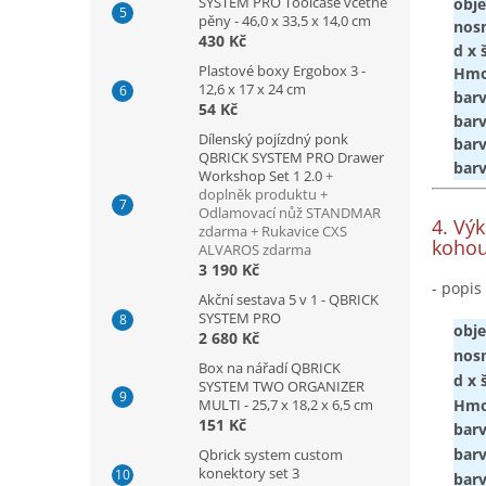
SYSTEM PRO Toolcase včetně
obje
pěny - 46,0 x 33,5 x 14,0 cm
nos
430 Kč
d x 
Plastové boxy Ergobox 3 -
Hmo
12,6 x 17 x 24 cm
bar
54 Kč
bar
Dílenský pojízdný ponk
bar
QBRICK SYSTEM PRO Drawer
bar
Workshop Set 1 2.0
+
doplněk produktu +
Odlamovací nůž STANDMAR
4. Vý
zdarma + Rukavice CXS
koho
ALVAROS zdarma
3 190 Kč
- popis 
Akční sestava 5 v 1 - QBRICK
SYSTEM PRO
obje
2 680 Kč
nos
Box na nářadí QBRICK
d x 
SYSTEM TWO ORGANIZER
MULTI - 25,7 x 18,2 x 6,5 cm
Hmo
151 Kč
bar
bar
Qbrick system custom
konektory set 3
bar