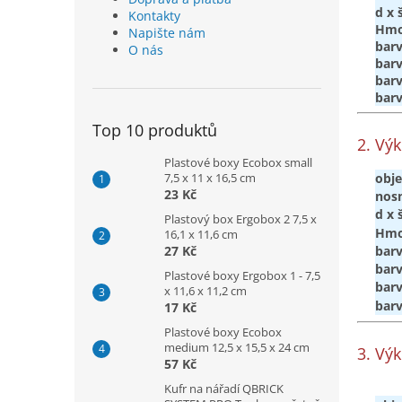
d x 
Kontakty
Hmo
Napište nám
bar
O nás
bar
bar
barv
Top 10 produktů
2. Vý
Plastové boxy Ecobox small
7,5 x 11 x 16,5 cm
obje
23 Kč
nos
d x 
Plastový box Ergobox 2 7,5 x
Hmo
16,1 x 11,6 cm
27 Kč
bar
bar
Plastové boxy Ergobox 1 - 7,5
bar
x 11,6 x 11,2 cm
bar
17 Kč
Plastové boxy Ecobox
medium 12,5 x 15,5 x 24 cm
3. Vý
57 Kč
Kufr na nářadí QBRICK