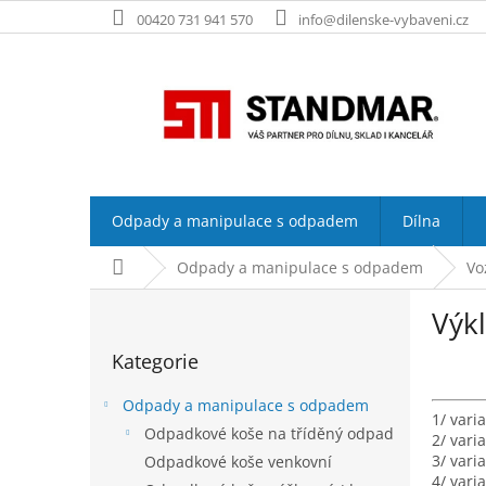
Přejít
00420 731 941 570
info@dilenske-vybaveni.cz
na
obsah
Odpady a manipulace s odpadem
Dílna
Domů
Odpady a manipulace s odpadem
Vo
P
Výkl
o
Přeskočit
s
Kategorie
kategorie
t
r
Odpady a manipulace s odpadem
a
1/ vari
Odpadkové koše na tříděný odpad
n
2/ vari
3/ vari
Odpadkové koše venkovní
n
4/ vari