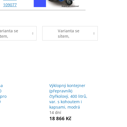
109077
arianta se
Varianta se
ítem,
sítem,
ohoutem
kohoutem i
kapsami
na
Výklopný kontejner
0
(přepravník)
 pro
čtyřkolový, 400 litrů,
ý
var. s kohoutem i
kapsami, modrá
14 dní
18 866 Kč