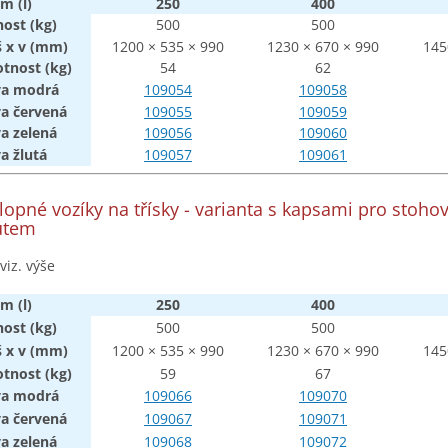
m (l)
250
400
nos
t
(kg)
500
500
š x v (mm)
1200 × 535 × 990
1230 × 670 × 990
145
tnos
t
(kg)
54
62
va
modrá
109054
109058
va
červená
109055
109059
va
zelená
109056
109060
va
žlutá
109057
109061
klopné
vozíky
na
třísky
- varianta s kapsami pro stoho
utem
viz. výše
m (l)
250
400
nos
t
(kg)
500
500
š x v (mm)
1200 × 535 × 990
1230 × 670 × 990
145
tnos
t
(kg)
59
67
va
modrá
109066
109070
va
červená
109067
109071
va
zelená
109068
109072