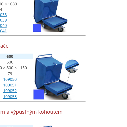
00 × 1080
4
038
039
040
041
vače
600
500
0 × 800 × 1150
79
109050
109051
109052
109053
tem a výpustným kohoutem