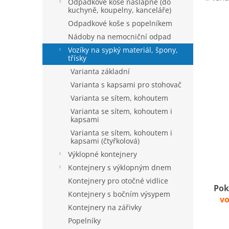
í
Odpadkové koše nášlapné (do
kuchyně, koupelny, kanceláře)
p
a
Odpadkové koše s popelníkem
n
Nádoby na nemocniční odpad
e
Vozíky na sypký materiál, špony,
l
třísky
Varianta základní
Varianta s kapsami pro stohovač
Varianta se sítem, kohoutem
Varianta se sítem, kohoutem i
kapsami
Varianta se sítem, kohoutem i
kapsami (čtyřkolová)
Výklopné kontejnery
Kontejnery s výklopným dnem
Kontejnery pro otočné vidlice
Po
Kontejnery s bočním výsypem
vo
Kontejnery na zářivky
Popelníky