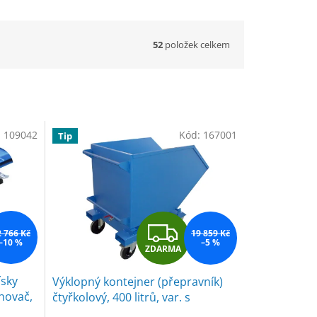
52
položek celkem
:
109042
Kód:
167001
Tip
Z
2 766 Kč
19 859 Kč
–10 %
–5 %
ZDARMA
D
ísky
Výklopný kontejner (přepravník)
A
ohovač,
čtyřkolový, 400 litrů, var. s
kohoutem i kapsami, modrá