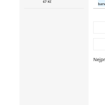
67 Kč
bar
Nejpr