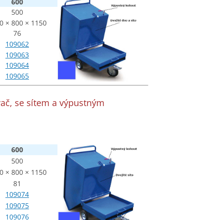
600
500
0 × 800 × 1150
76
109062
109063
109064
109065
vač, se sítem a výpustným
600
500
0 × 800 × 1150
81
109074
109075
109076