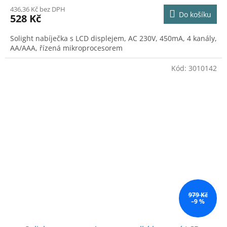
436,36 Kč bez DPH
Do košíku
528 Kč
Solight nabíječka s LCD displejem, AC 230V, 450mA, 4 kanály,
AA/AAA, řízená mikroprocesorem
Kód:
3010142
979 Kč
–9 %