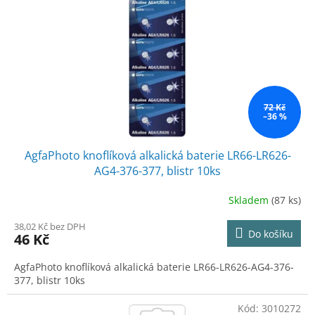
p
t
r
ů
o
d
u
k
t
ů
72 Kč
–36 %
AgfaPhoto knoflíková alkalická baterie LR66-LR626-
AG4-376-377, blistr 10ks
Skladem
(87 ks)
38,02 Kč bez DPH
Do košíku
46 Kč
AgfaPhoto knoflíková alkalická baterie LR66-LR626-AG4-376-
377, blistr 10ks
Kód:
3010272