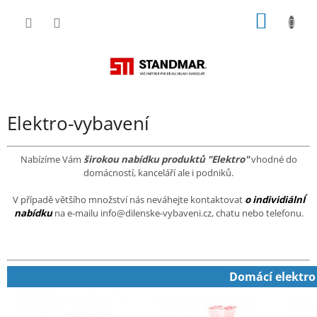
Přejít
NÁKUP
na
obsah
KOŠÍK
Elektro-vybavení
Nabízíme Vám
širokou nabídku produktů "Elektro"
vhodné do
domácností, kanceláří ale i podniků.
V případě většího množství nás neváhejte kontaktovat
o individiálnÍ
nabídku
na e-mailu info@dilenske-vybaveni.cz, chatu nebo telefonu.
Domácí elektro