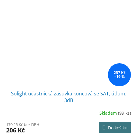
257 Kč
–19 %
Solight účastnická zásuvka koncová se SAT, útlum:
3dB
Skladem
(99 ks)
170,25 Kč bez DPH
Do košíku
206 Kč