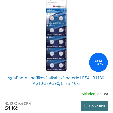
78 Kč
–34 %
AgfaPhoto knoflíková alkalická baterie LR54-LR1130-
AG10-389-390, blistr 10ks
Skladem
(99 ks)
42,15 Kč bez DPH
Do košíku
51 Kč