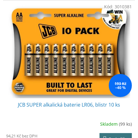
Kód:
3010381
193 Kč
–40 %
JCB SUPER alkalická baterie LR06, blistr 10 ks
Skladem
(99 ks)
94,21 Kč bez DPH