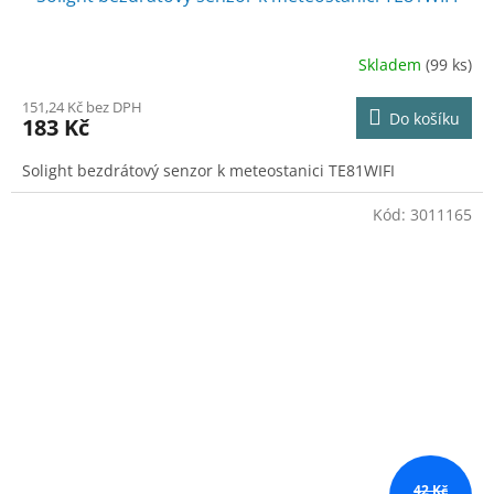
Skladem
(99 ks)
151,24 Kč bez DPH
Do košíku
183 Kč
Solight bezdrátový senzor k meteostanici TE81WIFI
Kód:
3011165
42 Kč