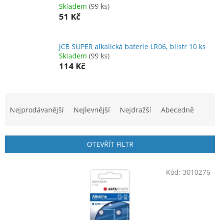
Skladem
(99 ks)
51 Kč
JCB SUPER alkalická baterie LR06, blistr 10 ks
Skladem
(99 ks)
114 Kč
Ř
a
Nejprodávanější
Nejlevnější
Nejdražší
Abecedně
z
e
n
OTEVŘÍT FILTR
í
p
V
r
Kód:
3010276
ý
o
p
d
i
u
s
k