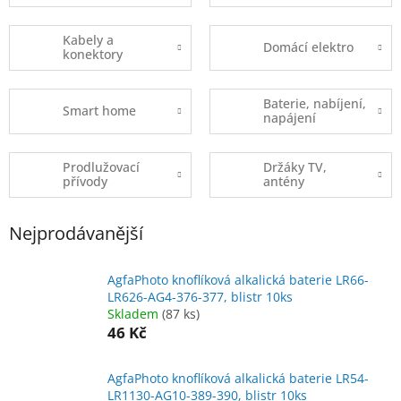
Kabely a
Domácí elektro
konektory
Baterie, nabíjení,
Smart home
napájení
Prodlužovací
Držáky TV,
přívody
antény
Nejprodávanější
AgfaPhoto knoflíková alkalická baterie LR66-
LR626-AG4-376-377, blistr 10ks
Skladem
(87 ks)
46 Kč
AgfaPhoto knoflíková alkalická baterie LR54-
LR1130-AG10-389-390, blistr 10ks