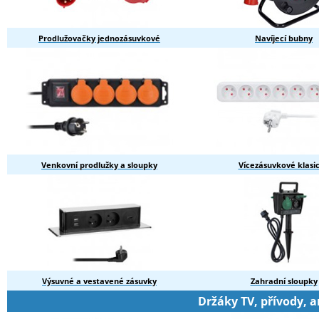
Prodlužovačky jednozásuvkové
Navíjecí bubny
Venkovní prodlužky a sloupky
Vícezásuvkové klasi
Výsuvné a vestavené zásuvky
Zahradní sloupky
Držáky TV, přívody, 