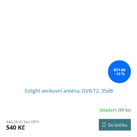
671 Kč
–19 %
Solight venkovní anténa, DVB-T2, 35dB
Skladem
(99 ks)
446,28 Kč bez DPH
Do košíku
540 Kč