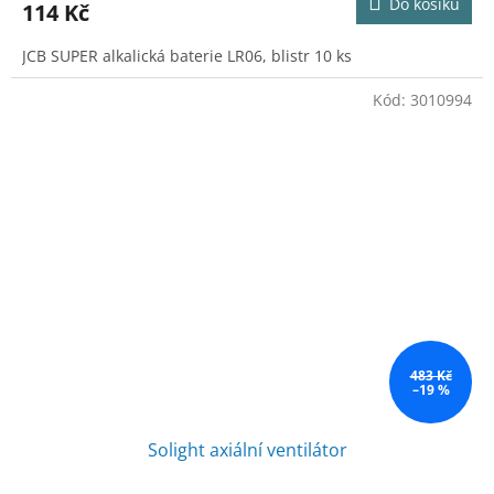
Do košíku
114 Kč
JCB SUPER alkalická baterie LR06, blistr 10 ks
Kód:
3010994
483 Kč
–19 %
Solight axiální ventilátor