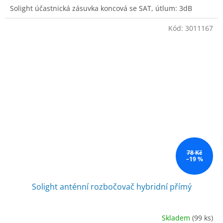
Solight účastnická zásuvka koncová se SAT, útlum: 3dB
Kód:
3011167
78 Kč
–19 %
Solight anténní rozbočovač hybridní přímý
Skladem
(99 ks)