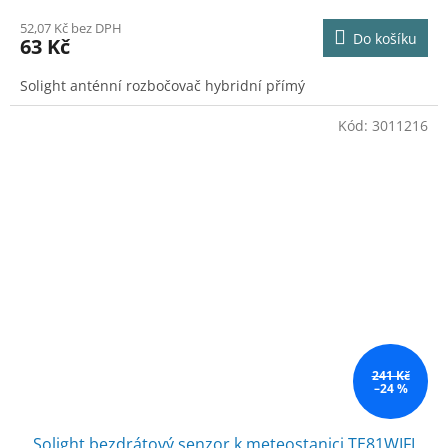
52,07 Kč bez DPH
Do košíku
63 Kč
Solight anténní rozbočovač hybridní přímý
Kód:
3011216
241 Kč
–24 %
Solight bezdrátový senzor k meteostanici TE81WIFI