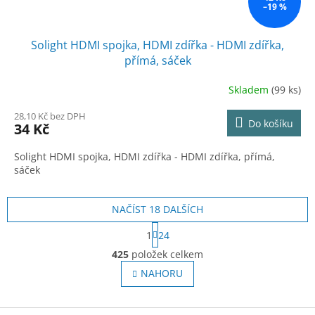
–19 %
Solight HDMI spojka, HDMI zdířka - HDMI zdířka,
přímá, sáček
Skladem
(99 ks)
28,10 Kč bez DPH
Do košíku
34 Kč
Solight HDMI spojka, HDMI zdířka - HDMI zdířka, přímá,
sáček
NAČÍST 18 DALŠÍCH
S
1
24
t
O
r
425
položek celkem
v
á
l
NAHORU
n
á
k
o
d
v
Z
a