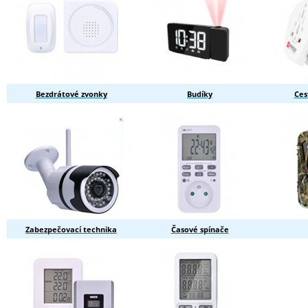
Bezdrátové zvonky
Budíky
Ces
Zabezpečovací technika
Časové spínače