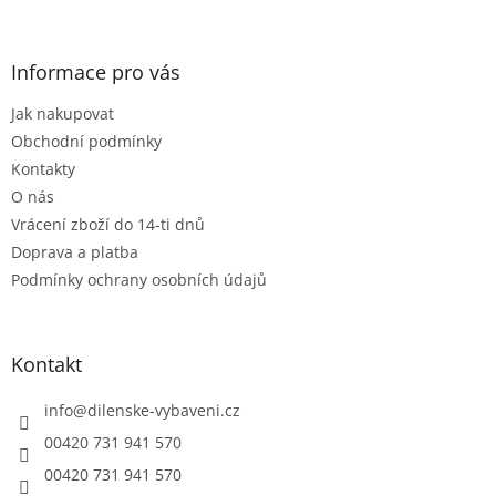
á
c
á
n
í
p
í
p
a
Informace pro vás
r
t
v
Jak nakupovat
í
k
Obchodní podmínky
y
v
Kontakty
ý
O nás
p
Vrácení zboží do 14-ti dnů
i
s
Doprava a platba
u
Podmínky ochrany osobních údajů
Kontakt
info
@
dilenske-vybaveni.cz
00420 731 941 570
00420 731 941 570