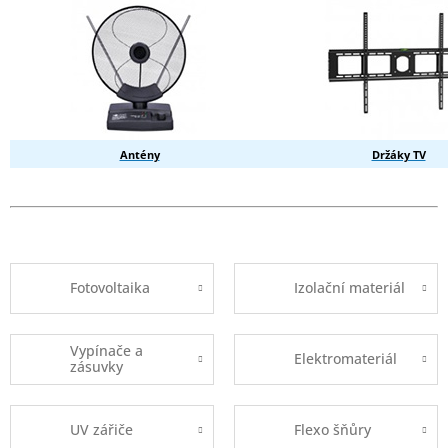
Antény
Držáky TV
Fotovoltaika
Izolační materiál
Vypínače a
Elektromateriál
zásuvky
UV zářiče
Flexo šňůry