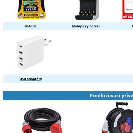
Baterie
Nabíječky baterií
USB adaptéry
Prodlužovací přív