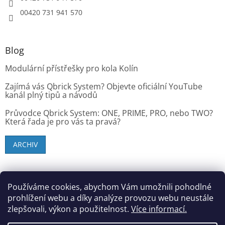
00420 731 941 570
Blog
Modulární přístřešky pro kola Kolín
Zajímá vás Qbrick System? Objevte oficiální YouTube
kanál plný tipů a návodů
Průvodce Qbrick System: ONE, PRIME, PRO, nebo TWO?
Která řada je pro vás ta pravá?
ARCHIV
SK zákazníci - dielenske-vybavenie.sk
Používáme cookies, abychom Vám umožnili pohodlné
prohlížení webu a díky analýze provozu webu neustále
zlepšovali, výkon a použitelnost.
Více informací.