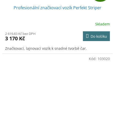
D
Profesionální značkovací vozík Perfekt Striper
A
R
Skladem
M
2 619,83 Kč bez DPH
Do košíku
3 170 Kč
A
Značkovací, lajnovací vozík k snadné tvorbě čar.
Kód:
103020