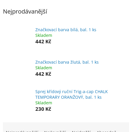
Nejprodávanější
Značkovací barva bílá, bal. 1 ks
Skladem
442 Kč
Značkovací barva žlutá, bal. 1 ks
Skladem
442 Kč
Sprej křídový ruční Trig-a-cap CHALK
TEMPORARY ORANŽOVÝ, bal. 1 ks
Skladem
230 Kč
Ř
a