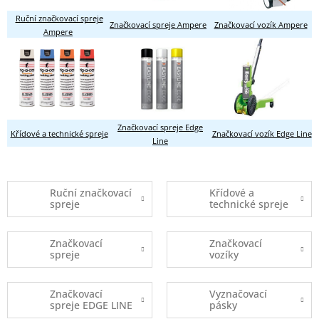
Ruční značkovací spreje
Značkovací spreje Ampere
Značkovací vozík Ampere
Ampere
Značkovací spreje Edge
Křídové a technické spreje
Značkovací vozík Edge Line
Line
Ruční značkovací
Křídové a
spreje
technické spreje
Značkovací
Značkovací
spreje
vozíky
Značkovací
Vyznačovací
spreje EDGE LINE
pásky