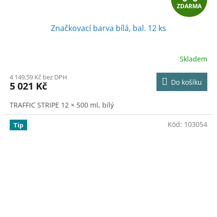
ZDARMA
D
Značkovací barva bílá, bal. 12 ks
A
R
Skladem
M
4 149,59 Kč bez DPH
Do košíku
5 021 Kč
A
TRAFFIC STRIPE 12 × 500 ml, bílý
Kód:
103054
Tip