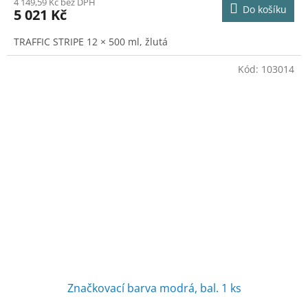
M
4 149,59 Kč bez DPH
Do košíku
5 021 Kč
A
TRAFFIC STRIPE 12 × 500 ml, žlutá
Kód:
103014
Značkovací barva modrá, bal. 1 ks