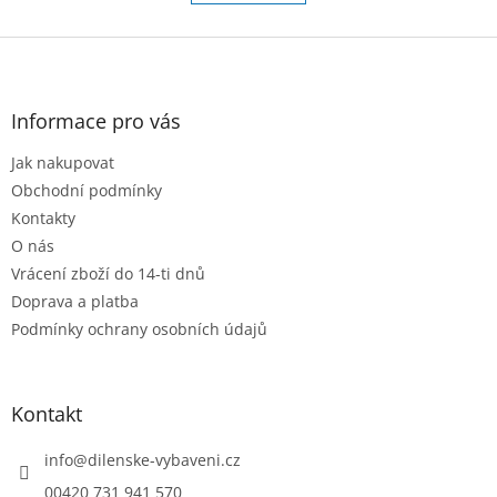
á
k
o
d
v
Z
a
á
c
á
n
í
p
í
p
a
Informace pro vás
r
t
v
Jak nakupovat
í
k
Obchodní podmínky
y
v
Kontakty
ý
O nás
p
Vrácení zboží do 14-ti dnů
i
s
Doprava a platba
u
Podmínky ochrany osobních údajů
Kontakt
info
@
dilenske-vybaveni.cz
00420 731 941 570