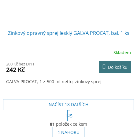
Zinkový opravný sprej lesklý GALVA PROCAT, bal. 1 ks
Skladem
200 Kč bez DPH
Do košíku
242 Kč
GALVA PROCAT, 1 × 500 ml netto, zinkový sprej
NAČÍST 18 DALŠÍCH
S
1
5
t
O
r
81
položek celkem
v
á
l
NAHORU
n