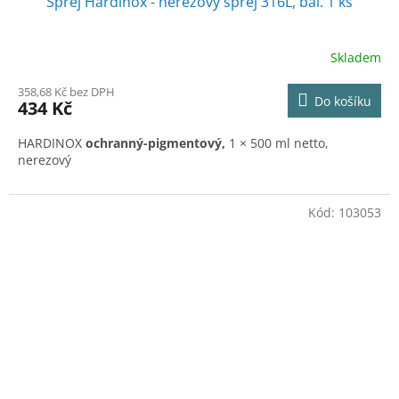
Sprej Hardinox - nerezový sprej 316L, bal. 1 ks
Skladem
358,68 Kč bez DPH
Do košíku
434 Kč
HARDINOX
ochranný-pigmentový,
1 × 500 ml netto,
nerezový
Kód:
103053