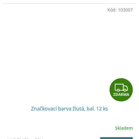
Kód:
103007
Z
ZDARMA
D
Značkovací barva žlutá, bal. 12 ks
A
R
Skladem