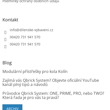
Podmínky ochrany osobních údajů
Kontakt
info
@
dilenske-vybaveni.cz
00420 731 941 570
00420 731 941 570
Blog
Modulární přístřešky pro kola Kolín
Zajímá vás Qbrick System? Objevte oficiální YouTube
kanál plný tipů a návodů
Průvodce Qbrick System: ONE, PRIME, PRO, nebo TWO?
Která řada je pro vás ta pravá?
ARCHIV