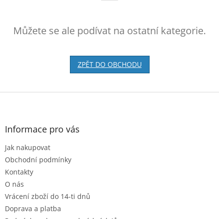
Můžete se ale podívat na ostatní kategorie.
ZPĚT DO OBCHODU
Z
á
p
a
Informace pro vás
t
Jak nakupovat
í
Obchodní podmínky
Kontakty
O nás
Vrácení zboží do 14-ti dnů
Doprava a platba