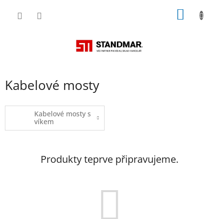
Přejít
NÁKUP
na
obsah
KOŠÍK
Kabelové mosty
Kabelové mosty s
víkem
Produkty teprve připravujeme.