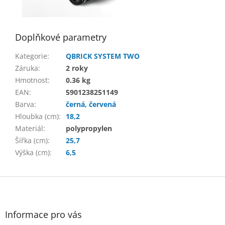
Doplňkové parametry
Kategorie
:
QBRICK SYSTEM TWO
Záruka
:
2 roky
Hmotnost
:
0.36 kg
EAN
:
5901238251149
Barva
:
černá, červená
Hloubka (cm)
:
18,2
Materiál
:
polypropylen
Šířka (cm)
:
25,7
Výška (cm)
:
6,5
Z
á
p
a
Informace pro vás