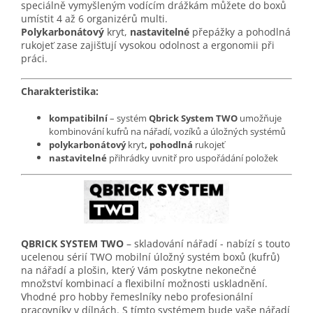
speciálně vymyšleným vodícím drážkám můžete do boxů
umístit 4 až 6 organizérů multi.
Polykarbonátový
kryt,
nastavitelné
přepážky a pohodlná
rukojeť zase zajišťují vysokou odolnost a ergonomii při
práci.
Charakteristika:
kompatibilní
– systém
Qbrick System TWO
umožňuje
kombinování kufrů na nářadí, vozíků a úložných systémů
polykarbonátový
kryt
, pohodlná
rukojeť
nastavitelné
přihrádky uvnitř pro uspořádání položek
QBRICK SYSTEM TWO
– skladování nářadí - nabízí s touto
ucelenou sérií TWO mobilní úložný systém boxů (kufrů)
na nářadí a plošin, který Vám poskytne nekonečné
množství kombinací a flexibilní možnosti uskladnění.
Vhodné pro hobby řemeslníky nebo profesionální
pracovníky v dílnách. S tímto systémem bude vaše nářadí