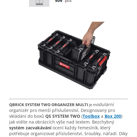
odulární
QBRICK SYSTEM TWO ORGANIZER MULTI
je m
organizér pro menší příslušenství. Designovaný pro
vkládání do boxů
QS SYSTEM TWO
(
Toolbox
a
Box 200
)
jak vidíte na obrázcích výše nad textem. Bezchybný
systém zacvakávání
ocení každy řemeslník, který
potřebuje organizovat příslušenství, šroubky, nářadí. Díky