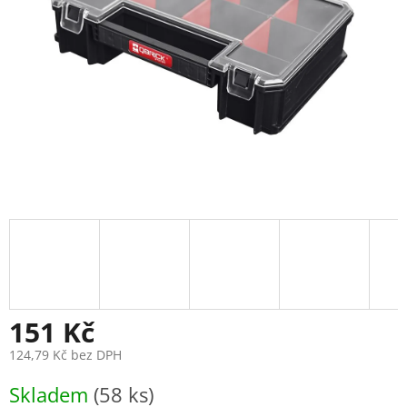
151 Kč
124,79 Kč bez DPH
Měrná
Skladem
(58 ks)
cena: