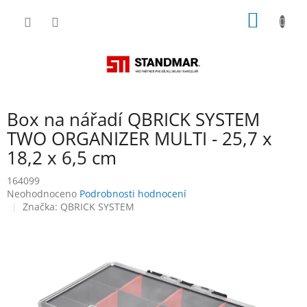
Přejít
NÁKUP
na
obsah
KOŠÍK
Box na nářadí QBRICK SYSTEM
TWO ORGANIZER MULTI - 25,7 x
18,2 x 6,5 cm
164099
Průměrné
Neohodnoceno
Podrobnosti hodnocení
hodnocení
Značka:
QBRICK SYSTEM
produktu
je
0,0
z
5
hvězdiček.