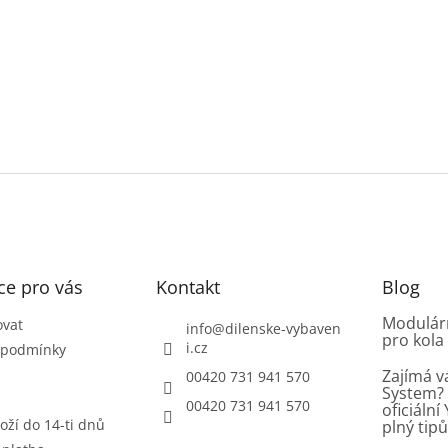
ce pro vás
Kontakt
Blog
Modulárn
ovat
info
@
dilenske-vybaven
pro kola
i.cz
 podmínky
Zajímá v
00420 731 941 570
System? 
00420 731 941 570
oficiáln
oží do 14-ti dnů
plný tip