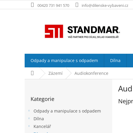
Přejít
00420 731 941 570
info@dilenske-vybaveni.cz
na
obsah
Odpady a manipulace s odpadem
Dílna
Domů
Zázemí
Audiokonference
P
Aud
o
Přeskočit
s
Kategorie
kategorie
Nejpr
t
r
Odpady a manipulace s odpadem
a
Dílna
n
Kancelář
n