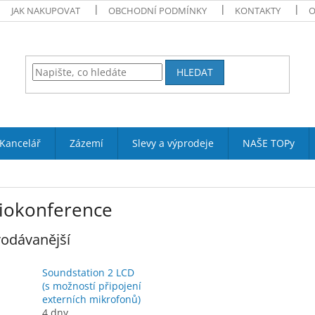
JAK NAKUPOVAT
OBCHODNÍ PODMÍNKY
KONTAKTY
O
HLEDAT
Kancelář
Zázemí
Slevy a výprodeje
NAŠE TOPy
iokonference
odávanější
Soundstation 2 LCD
(s možností připojení
externích mikrofonů)
4 dny