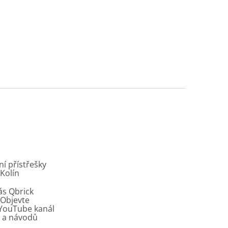
í přístřešky
 Kolín
ás Qbrick
Objevte
í YouTube kanál
ů a návodů