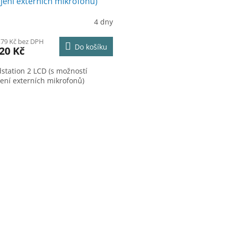
jení externích mikrofonů)
R
4 dny
M
,79 Kč bez DPH
Do košíku
20 Kč
A
station 2 LCD (s možností
jení externích mikrofonů)
O
v
l
á
d
a
c
í
p
r
v
k