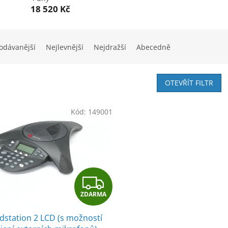
18 520 Kč
odávanější
Nejlevnější
Nejdražší
Abecedně
OTEVŘÍT FILTR
Kód:
149001
Z
ZDARMA
D
dstation 2 LCD (s možností
A