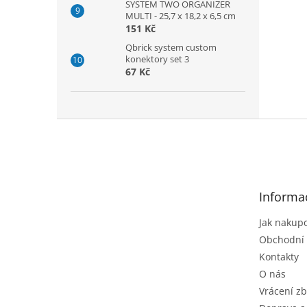
SYSTEM TWO ORGANIZER
MULTI - 25,7 x 18,2 x 6,5 cm
151 Kč
Qbrick system custom
konektory set 3
67 Kč
Z
á
p
a
t
Informa
í
Jak nakup
Obchodní
Kontakty
O nás
Vrácení zb