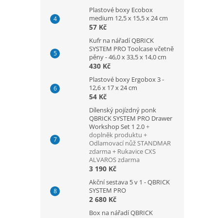
Plastové boxy Ecobox
medium 12,5 x 15,5 x 24 cm
57 Kč
Kufr na nářadí QBRICK
SYSTEM PRO Toolcase včetně
pěny - 46,0 x 33,5 x 14,0 cm
430 Kč
Plastové boxy Ergobox 3 -
12,6 x 17 x 24 cm
54 Kč
Dílenský pojízdný ponk
QBRICK SYSTEM PRO Drawer
Workshop Set 1 2.0
+
doplněk produktu +
Odlamovací nůž STANDMAR
zdarma + Rukavice CXS
ALVAROS zdarma
3 190 Kč
Akční sestava 5 v 1 - QBRICK
SYSTEM PRO
2 680 Kč
Box na nářadí QBRICK