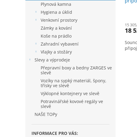
t
připo
Plynová kamna
ů
Hygiena a úklid
Venkovní prostory
15 305
Zámky a kování
18 5
Koše na prádlo
Sound
Zahradní vybavení
připo
Vlajky a stožáry
Slevy a výprodeje
Přepravní boxy a bedny ZARGES ve
slevě
Vozíky na sypký materiál, špony,
třísky ve slevě
Výklopné kontejnery ve slevě
Potravinářské kovové regály ve
slevě
NAŠE TOPy
INFORMACE PRO VÁS: