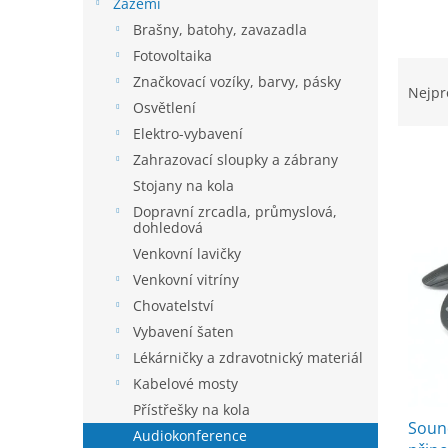
í
Zázemí
p
Brašny, batohy, zavazadla
a
Fotovoltaika
Ř
n
Značkovací vozíky, barvy, pásky
a
e
Nejpr
Osvětlení
z
l
e
Elektro-vybavení
n
Zahrazovací sloupky a zábrany
í
Stojany na kola
p
V
Dopravní zrcadla, průmyslová,
r
dohledová
ý
o
p
Venkovní lavičky
d
i
Venkovní vitríny
u
s
Chovatelství
k
p
t
Vybavení šaten
r
ů
Lékárničky a zdravotnický materiál
o
d
Kabelové mosty
u
Přístřešky na kola
k
Soun
Audiokonference