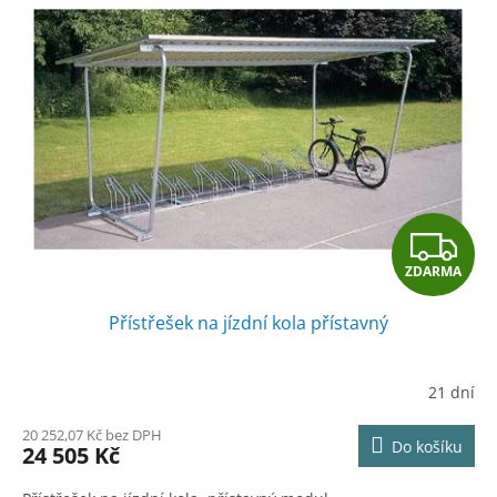
Z
ZDARMA
D
Přístřešek na jízdní kola přístavný
A
R
21 dní
M
20 252,07 Kč bez DPH
Do košíku
24 505 Kč
A