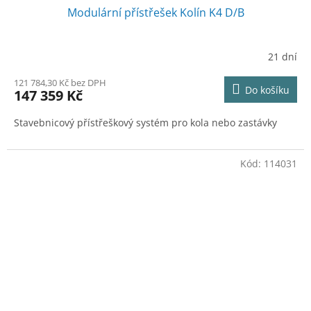
Modulární přístřešek Kolín K4 D/B
A
R
21 dní
M
121 784,30 Kč bez DPH
Do košíku
147 359 Kč
A
Stavebnicový přístřeškový systém pro kola nebo zastávky
Kód:
114031