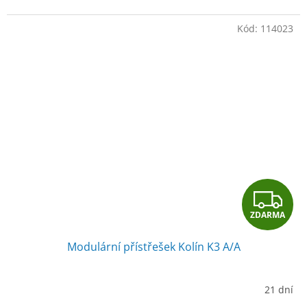
Kód:
114023
Z
ZDARMA
D
Modulární přístřešek Kolín K3 A/A
A
R
21 dní