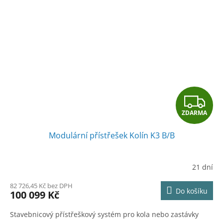
Z
ZDARMA
D
Modulární přístřešek Kolín K3 B/B
A
R
21 dní
M
82 726,45 Kč bez DPH
Do košíku
100 099 Kč
A
Stavebnicový přístřeškový systém pro kola nebo zastávky