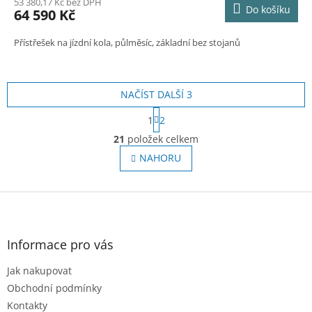
M
53 380,17 Kč bez DPH
Do košíku
64 590 Kč
A
Přístřešek na jízdní kola, půlměsíc, základní bez stojanů
NAČÍST DALŠÍ 3
S
1
2
t
O
r
21
položek celkem
v
á
l
NAHORU
n
á
k
o
d
v
Z
a
á
c
á
n
í
p
í
p
a
Informace pro vás
r
t
v
Jak nakupovat
í
k
Obchodní podmínky
y
v
Kontakty