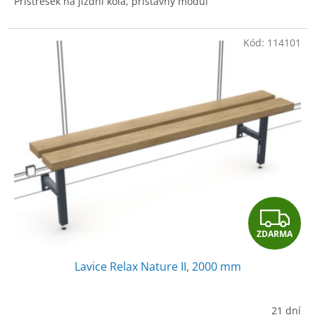
Přístřešek na jízdní kola, přístavný modul
Kód:
114101
Z
ZDARMA
D
Lavice Relax Nature II, 2000 mm
A
R
21 dní