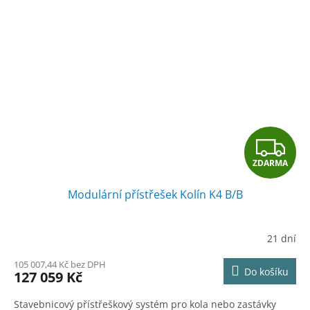
Z
ZDARMA
D
Modulární přístřešek Kolín K4 B/B
A
R
21 dní
M
105 007,44 Kč bez DPH
Do košíku
127 059 Kč
A
Stavebnicový přístřeškový systém pro kola nebo zastávky