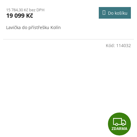
M
15 784,30 Kč bez DPH
Do košíku
19 099 Kč
A
Lavička do přístřešku Kolín
Kód:
114032
Z
ZDARMA
D