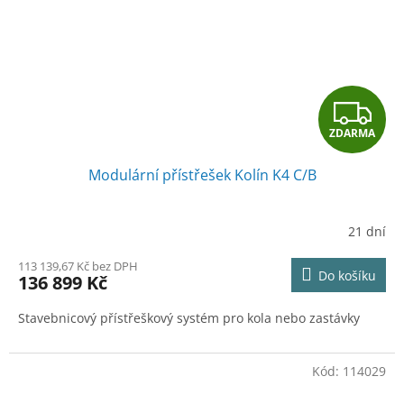
Z
ZDARMA
D
Modulární přístřešek Kolín K4 C/B
A
R
21 dní
M
113 139,67 Kč bez DPH
Do košíku
136 899 Kč
A
Stavebnicový přístřeškový systém pro kola nebo zastávky
Kód:
114029