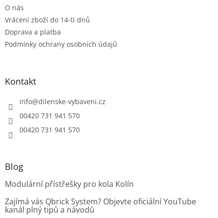
ý
O nás
p
Vrácení zboží do 14-ti dnů
i
s
Doprava a platba
u
Podmínky ochrany osobních údajů
Kontakt
info
@
dilenske-vybaveni.cz
00420 731 941 570
00420 731 941 570
Blog
Modulární přístřešky pro kola Kolín
Zajímá vás Qbrick System? Objevte oficiální YouTube
kanál plný tipů a návodů