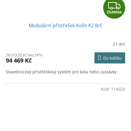
Z
ZDARMA
D
Modulární přístřešek Kolín K2 B/C
A
R
21 dní
M
78 073,55 Kč bez DPH
Do košíku
94 469 Kč
A
Stavebnicový přístřeškový systém pro kola nebo zastávky
Kód:
114020