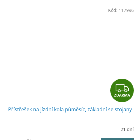
Kód:
117996
Z
ZDARMA
D
Přístřešek na jízdní kola půměsíc, základní se stojany
A
R
21 dní