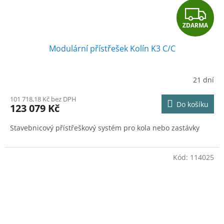
Z
ZDARMA
D
Modulární přístřešek Kolín K3 C/C
A
R
21 dní
M
101 718,18 Kč bez DPH
Do košíku
123 079 Kč
A
Stavebnicový přístřeškový systém pro kola nebo zastávky
Kód:
114025