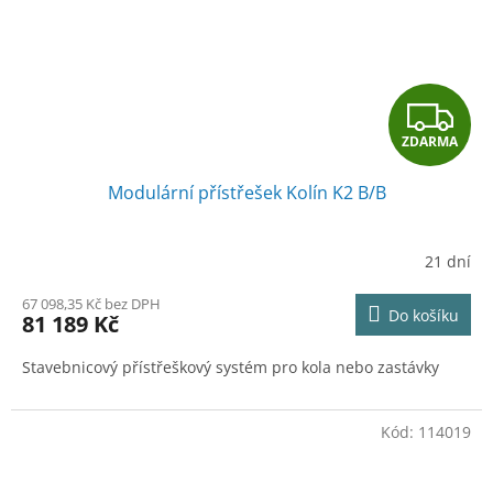
Z
ZDARMA
D
Modulární přístřešek Kolín K2 B/B
A
R
21 dní
M
67 098,35 Kč bez DPH
Do košíku
81 189 Kč
A
Stavebnicový přístřeškový systém pro kola nebo zastávky
Kód:
114019