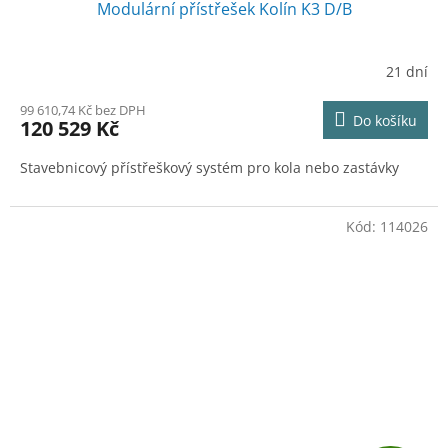
Modulární přístřešek Kolín K3 D/B
A
R
21 dní
M
99 610,74 Kč bez DPH
Do košíku
120 529 Kč
A
Stavebnicový přístřeškový systém pro kola nebo zastávky
Kód:
114026