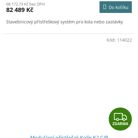
M
68 172,73 Kč bez DPH
Do košíku
82 489 Kč
A
Stavebnicový přístřeškový systém pro kola nebo zastávky
Kód:
114022
Z
ZDARMA
D
Modulární přístřešek Kolín K2 C/B