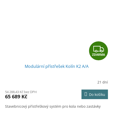
Z
ZDARMA
D
Modulární přístřešek Kolín K2 A/A
A
R
21 dní
M
54 288,43 Kč bez DPH
Do košíku
65 689 Kč
A
Stavebnicový přístřeškový systém pro kola nebo zastávky