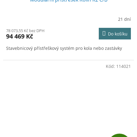
A
R
21 dní
M
78 073,55 Kč bez DPH
Do košíku
94 469 Kč
A
Stavebnicový přístřeškový systém pro kola nebo zastávky
Kód:
114021