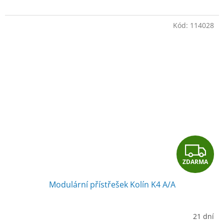
Kód:
114028
Z
ZDARMA
D
Modulární přístřešek Kolín K4 A/A
A
R
21 dní