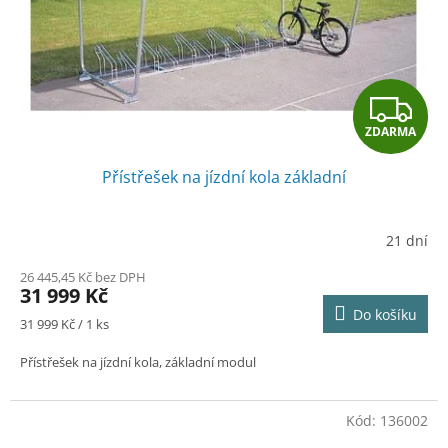
o
d
u
k
t
Z
ů
ZDARMA
D
Přístřešek na jízdní kola základní
A
R
21 dní
M
26 445,45 Kč bez DPH
31 999 Kč
A
Do košíku
Měrná
31 999 Kč / 1 ks
cena:
Přístřešek na jízdní kola, základní modul
Kód:
136002