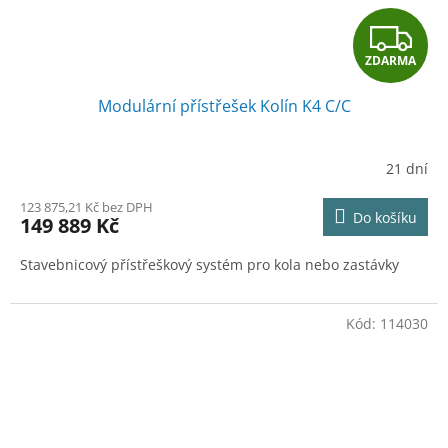
Z
ZDARMA
D
Modulární přístřešek Kolín K4 C/C
A
R
21 dní
M
123 875,21 Kč bez DPH
Do košíku
149 889 Kč
A
Stavebnicový přístřeškový systém pro kola nebo zastávky
Kód:
114030