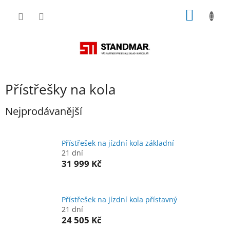
Přejít
NÁKUP
na
obsah
KOŠÍK
Přístřešky na kola
Nejprodávanější
Přístřešek na jízdní kola základní
21 dní
31 999 Kč
Přístřešek na jízdní kola přístavný
21 dní
24 505 Kč