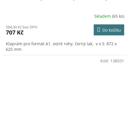
Skladem
(65 ks)
584,30 Kč bez DPH
Do košíku
707 Kč
Klaprám pro formát A1, ostré rohy, černý lak, v x š: 872 x
625 mm
Kód:
138031