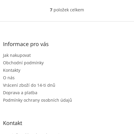
7
položek celkem
O
v
l
Z
á
á
d
p
a
a
Informace pro vás
c
t
í
Jak nakupovat
í
p
r
Obchodní podmínky
v
Kontakty
k
O nás
y
Vrácení zboží do 14-ti dnů
v
ý
Doprava a platba
p
Podmínky ochrany osobních údajů
i
s
u
Kontakt