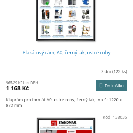
o
d
u
k
t
ů
Plakátový rám, A0, černý lak, ostré rohy
7 dní
(122 ks)
965,29 Kč bez DPH
Do košíku
1 168 Kč
Klaprám pro formát A0, ostré rohy, černý lak, v x š: 1220 x
872 mm
Kód:
138035