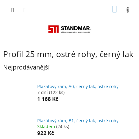
Přejít
NÁKUP
na
obsah
KOŠÍK
Profil 25 mm, ostré rohy, černý lak
Nejprodávanější
Plakátový rám, A0, černý lak, ostré rohy
7 dní
(122 ks)
1 168 Kč
Plakátový rám, B1, černý lak, ostré rohy
Skladem
(24 ks)
922 Kč