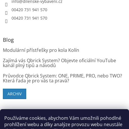
info
@
dilenske-vybaveni.cz
00420 731 941 570
00420 731 941 570
Blog
Modulární přístřešky pro kola Kolín
Zajímá vás Qbrick System? Objevte oficiální YouTube
kanál plný tipů a návodů
Průvodce Qbrick System: ONE, PRIME, PRO, nebo TWO?
Která řada je pro vás ta pravá?
ARCHIV
SK zákazníci - dielenske-vybavenie.sk
Používáme cookies, abychom Vám umožnili pohodlné
prohlížení webu a díky analýze provozu webu neustále