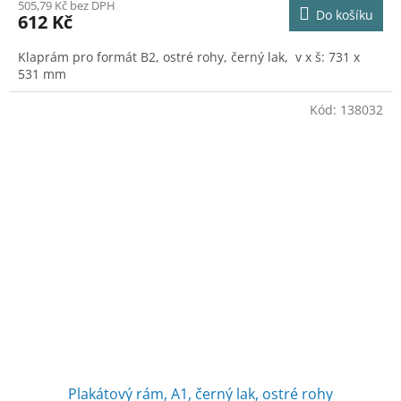
505,79 Kč bez DPH
Do košíku
612 Kč
Klaprám pro formát B2, ostré rohy, černý lak, v x š: 731 x
531 mm
Kód:
138032
Plakátový rám, A1, černý lak, ostré rohy