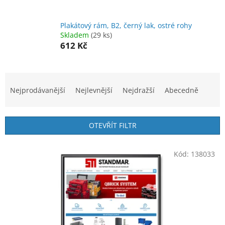
Plakátový rám, B2, černý lak, ostré rohy
Skladem
(29 ks)
612 Kč
Ř
a
Nejprodávanější
Nejlevnější
Nejdražší
Abecedně
z
e
n
OTEVŘÍT FILTR
í
p
V
r
Kód:
138033
ý
o
p
d
i
u
s
k
p
t
r
ů