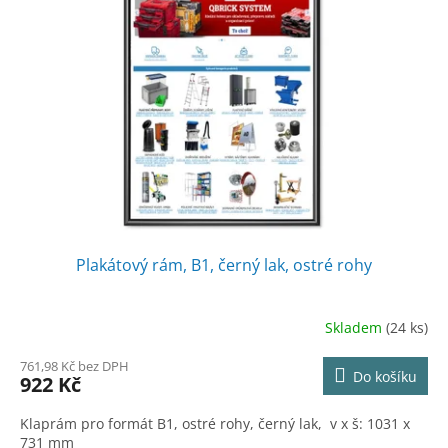
Plakátový rám, B1, černý lak, ostré rohy
Skladem
(24 ks)
761,98 Kč bez DPH
Do košíku
922 Kč
Klaprám pro formát B1, ostré rohy, černý lak, v x š: 1031 x
731 mm