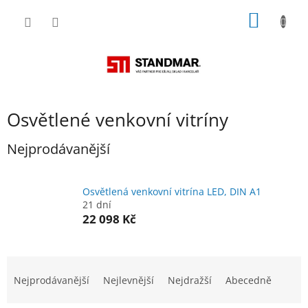
Přejít
NÁKUP
na
obsah
KOŠÍK
Osvětlené venkovní vitríny
Nejprodávanější
Osvětlená venkovní vitrína LED, DIN A1
21 dní
22 098 Kč
Ř
a
Nejprodávanější
Nejlevnější
Nejdražší
Abecedně
z