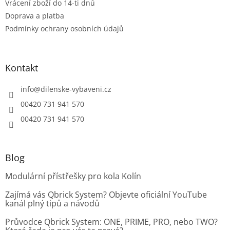
Vrácení zboží do 14-ti dnů
v
ý
Doprava a platba
p
Podmínky ochrany osobních údajů
i
s
u
Kontakt
info
@
dilenske-vybaveni.cz
00420 731 941 570
00420 731 941 570
Blog
Modulární přístřešky pro kola Kolín
Zajímá vás Qbrick System? Objevte oficiální YouTube
kanál plný tipů a návodů
Průvodce Qbrick System: ONE, PRIME, PRO, nebo TWO?