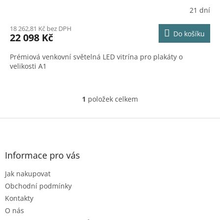
R
21 dní
M
18 262,81 Kč bez DPH
Do košíku
22 098 Kč
A
Prémiová venkovní světelná LED vitrína pro plakáty o
velikosti A1
1
položek celkem
O
v
l
Z
á
á
d
p
a
a
Informace pro vás
c
t
í
Jak nakupovat
í
p
r
Obchodní podmínky
v
Kontakty
k
O nás
y