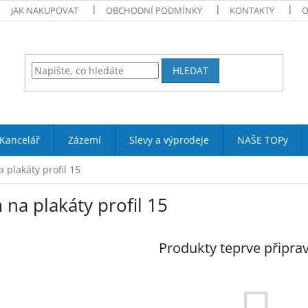
JAK NAKUPOVAT
OBCHODNÍ PODMÍNKY
KONTAKTY
O
HLEDAT
Kancelář
Zázemí
Slevy a výprodeje
NAŠE TOPy
 plakáty profil 15
na plakáty profil 15
Produkty teprve připra