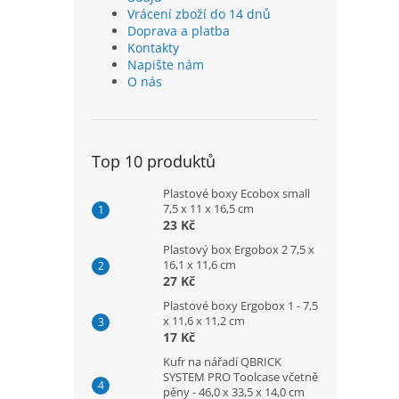
Vrácení zboží do 14 dnů
Doprava a platba
Kontakty
Napište nám
O nás
Top 10 produktů
Plastové boxy Ecobox small
7,5 x 11 x 16,5 cm
23 Kč
Plastový box Ergobox 2 7,5 x
16,1 x 11,6 cm
27 Kč
Plastové boxy Ergobox 1 - 7,5
x 11,6 x 11,2 cm
17 Kč
Kufr na nářadí QBRICK
SYSTEM PRO Toolcase včetně
pěny - 46,0 x 33,5 x 14,0 cm