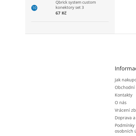
Qbrick system custom
konektory set 3
67 Kč
Z
á
p
a
t
Informa
í
Jak nakup
Obchodní
Kontakty
O nás
Vrácení zb
Doprava a
Podmínky 
osobních 