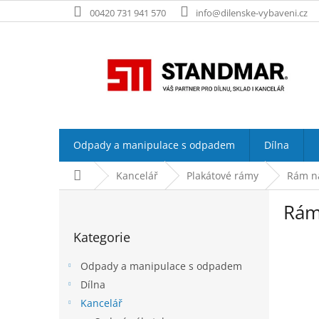
Přejít
00420 731 941 570
info@dilenske-vybaveni.cz
na
obsah
Odpady a manipulace s odpadem
Dílna
Domů
Kancelář
Plakátové rámy
Rám na
P
Rám 
o
Přeskočit
s
Kategorie
kategorie
t
r
Odpady a manipulace s odpadem
a
Dílna
n
Kancelář
n