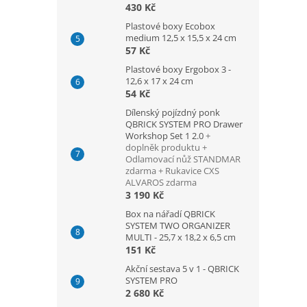
430 Kč
Plastové boxy Ecobox
medium 12,5 x 15,5 x 24 cm
57 Kč
Plastové boxy Ergobox 3 -
12,6 x 17 x 24 cm
54 Kč
Dílenský pojízdný ponk
QBRICK SYSTEM PRO Drawer
Workshop Set 1 2.0
+
doplněk produktu +
Odlamovací nůž STANDMAR
zdarma + Rukavice CXS
ALVAROS zdarma
3 190 Kč
Box na nářadí QBRICK
SYSTEM TWO ORGANIZER
MULTI - 25,7 x 18,2 x 6,5 cm
151 Kč
Akční sestava 5 v 1 - QBRICK
SYSTEM PRO
2 680 Kč