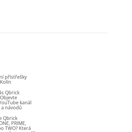
í přístřešky
 Kolín
ás Qbrick
Objevte
í YouTube kanál
ů a návodů
e Qbrick
ONE, PRIME,
bo TWO? Která