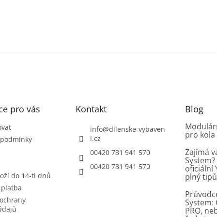
ce pro vás
Kontakt
Blog
Modulárn
ovat
info
@
dilenske-vybaven
pro kola
i.cz
 podmínky
Zajímá v
00420 731 941 570
System? 
00420 731 941 570
oficiáln
oží do 14-ti dnů
plný tip
 platba
Průvodc
ochrany
System: 
údajů
PRO, ne