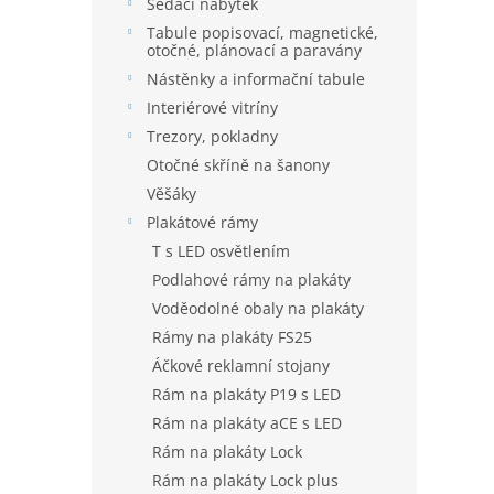
í
Sedací nábytek
p
Tabule popisovací, magnetické,
a
otočné, plánovací a paravány
n
Nástěnky a informační tabule
e
Interiérové vitríny
l
Trezory, pokladny
Otočné skříně na šanony
Věšáky
Plakátové rámy
T s LED osvětlením
Podlahové rámy na plakáty
Voděodolné obaly na plakáty
Rámy na plakáty FS25
Áčkové reklamní stojany
Rám na plakáty P19 s LED
Rám na plakáty aCE s LED
Rám na plakáty Lock
Rám na plakáty Lock plus