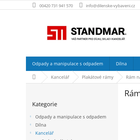
Přejít
00420 731 941 570
info@dilenske-vybaveni.cz
na
obsah
Odpady a manipulace s odpadem
Dílna
Domů
Kancelář
Plakátové rámy
Rám na
P
Rám
o
Přeskočit
s
Kategorie
kategorie
t
r
Odpady a manipulace s odpadem
a
Dílna
n
Kancelář
n