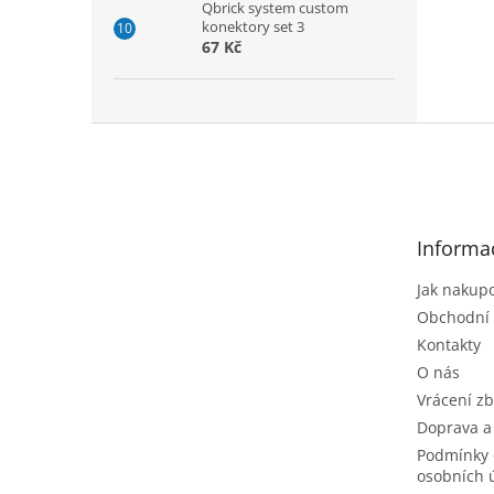
Qbrick system custom
konektory set 3
67 Kč
Z
á
p
a
t
Informa
í
Jak nakup
Obchodní
Kontakty
O nás
Vrácení zb
Doprava a
Podmínky 
osobních 