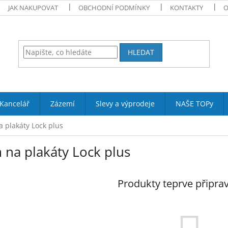
JAK NAKUPOVAT
OBCHODNÍ PODMÍNKY
KONTAKTY
O
HLEDAT
Kancelář
Zázemí
Slevy a výprodeje
NAŠE TOPy
 plakáty Lock plus
 na plakáty Lock plus
Produkty teprve připra