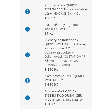
Kufr na nářadí QBRICK
SYSTEM PRO Toolcase včetně
pěny - 46,0 x 33,5 x 14,0 cm
430 Kč
Plastové boxy Ergobox 3 -
12,6 x 17 x 24 cm
54 Kč
Dílenský pojízdný ponk
QBRICK SYSTEM PRO Drawer
Workshop Set 1 2.0
+
doplněk produktu +
Odlamovací nůž STANDMAR
zdarma + Rukavice CXS
ALVAROS zdarma
3 190 Kč
Akční sestava 5 v 1 - QBRICK
SYSTEM PRO
2 680 Kč
Box na nářadí QBRICK
SYSTEM TWO ORGANIZER
MULTI - 25,7 x 18,2 x 6,5 cm
151 Kč