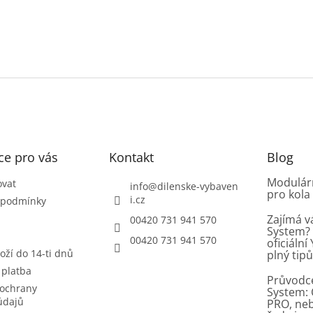
ce pro vás
Kontakt
Blog
Modulárn
ovat
info
@
dilenske-vybaven
pro kola
i.cz
 podmínky
Zajímá v
00420 731 941 570
System? 
00420 731 941 570
oficiáln
oží do 14-ti dnů
plný tip
 platba
Průvodc
ochrany
System: 
údajů
PRO, ne