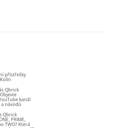
í přístřešky
 Kolín
ás Qbrick
Objevte
í YouTube kanál
ů a návodů
e Qbrick
ONE, PRIME,
bo TWO? Která