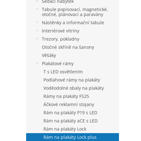
í
Sedací nábytek
p
Tabule popisovací, magnetické,
a
otočné, plánovací a paravány
n
Nástěnky a informační tabule
e
Interiérové vitríny
l
Trezory, pokladny
Otočné skříně na šanony
Věšáky
Plakátové rámy
T s LED osvětlením
Podlahové rámy na plakáty
Voděodolné obaly na plakáty
Rámy na plakáty FS25
Áčkové reklamní stojany
Rám na plakáty P19 s LED
Rám na plakáty aCE s LED
Rám na plakáty Lock
Rám na plakáty Lock plus