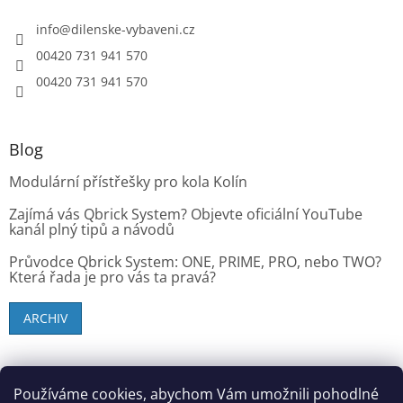
info
@
dilenske-vybaveni.cz
00420 731 941 570
00420 731 941 570
Blog
Modulární přístřešky pro kola Kolín
Zajímá vás Qbrick System? Objevte oficiální YouTube
kanál plný tipů a návodů
Průvodce Qbrick System: ONE, PRIME, PRO, nebo TWO?
Která řada je pro vás ta pravá?
ARCHIV
SK zákazníci - dielenske-vybavenie.sk
Používáme cookies, abychom Vám umožnili pohodlné