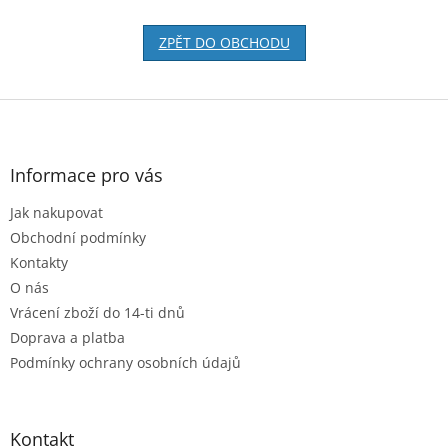
ZPĚT DO OBCHODU
Z
á
p
a
Informace pro vás
t
Jak nakupovat
í
Obchodní podmínky
Kontakty
O nás
Vrácení zboží do 14-ti dnů
Doprava a platba
Podmínky ochrany osobních údajů
Kontakt