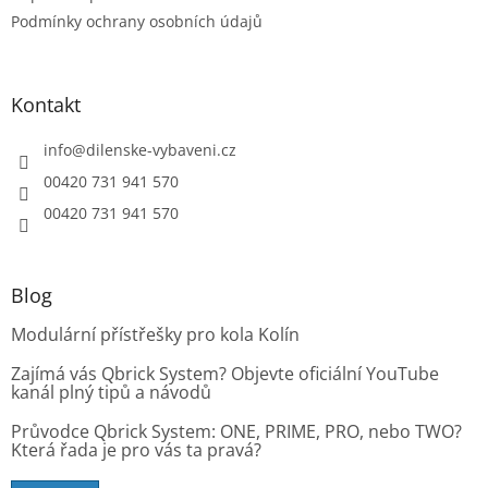
p
Podmínky ochrany osobních údajů
i
s
u
Kontakt
info
@
dilenske-vybaveni.cz
00420 731 941 570
00420 731 941 570
Blog
Modulární přístřešky pro kola Kolín
Zajímá vás Qbrick System? Objevte oficiální YouTube
kanál plný tipů a návodů
Průvodce Qbrick System: ONE, PRIME, PRO, nebo TWO?
Která řada je pro vás ta pravá?