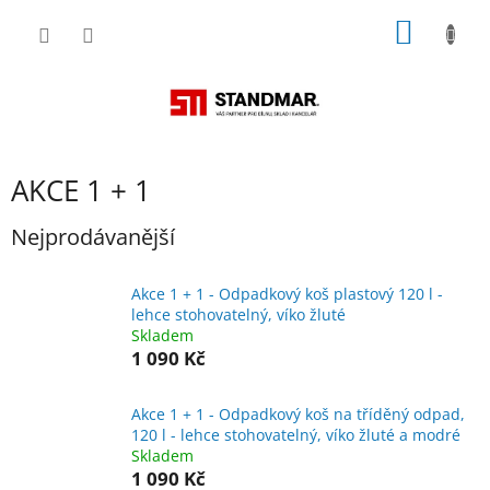
Přejít
NÁKUP
na
obsah
KOŠÍK
AKCE 1 + 1
Nejprodávanější
Akce 1 + 1 - Odpadkový koš plastový 120 l -
lehce stohovatelný, víko žluté
Skladem
1 090 Kč
Akce 1 + 1 - Odpadkový koš na tříděný odpad,
120 l - lehce stohovatelný, víko žluté a modré
Skladem
1 090 Kč