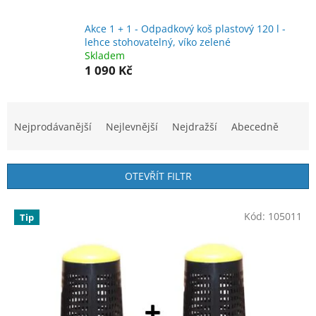
Akce 1 + 1 - Odpadkový koš plastový 120 l -
lehce stohovatelný, víko zelené
Skladem
1 090 Kč
Ř
a
Nejprodávanější
Nejlevnější
Nejdražší
Abecedně
z
e
n
OTEVŘÍT FILTR
í
p
V
r
Kód:
105011
Tip
ý
o
p
d
i
u
s
k
p
t
r
ů