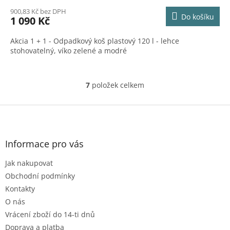
900,83 Kč bez DPH
Do košíku
1 090 Kč
Akcia 1 + 1 - Odpadkový koš plastový 120 l - lehce
stohovatelný, víko zelené a modré
7
položek celkem
O
v
l
Z
á
á
d
p
a
a
Informace pro vás
c
t
í
Jak nakupovat
í
p
r
Obchodní podmínky
v
Kontakty
k
O nás
y
Vrácení zboží do 14-ti dnů
v
ý
Doprava a platba