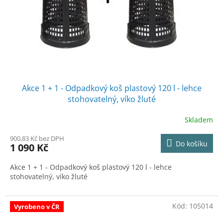
o
d
u
k
t
ů
Akce 1 + 1 - Odpadkový koš plastový 120 l - lehce
stohovatelný, víko žluté
Skladem
900,83 Kč bez DPH
Do košíku
1 090 Kč
Akce 1 + 1 - Odpadkový koš plastový 120 l - lehce
stohovatelný, víko žluté
Kód:
105014
Vyrobeno v ČR