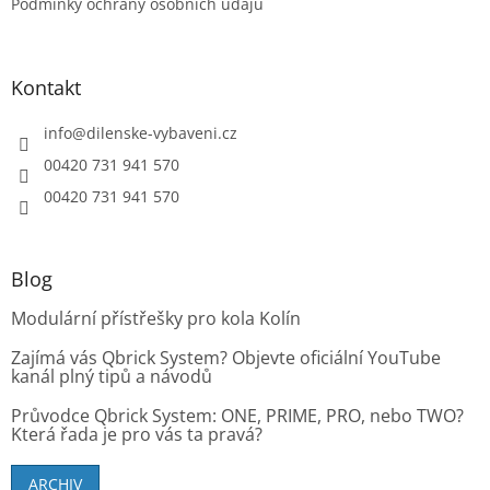
Podmínky ochrany osobních údajů
Kontakt
info
@
dilenske-vybaveni.cz
00420 731 941 570
00420 731 941 570
Blog
Modulární přístřešky pro kola Kolín
Zajímá vás Qbrick System? Objevte oficiální YouTube
kanál plný tipů a návodů
Průvodce Qbrick System: ONE, PRIME, PRO, nebo TWO?
Která řada je pro vás ta pravá?
ARCHIV