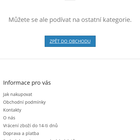
Můžete se ale podívat na ostatní kategorie.
ZPĚT DO OBCHODU
Z
á
p
a
Informace pro vás
t
Jak nakupovat
í
Obchodní podmínky
Kontakty
O nás
Vrácení zboží do 14-ti dnů
Doprava a platba