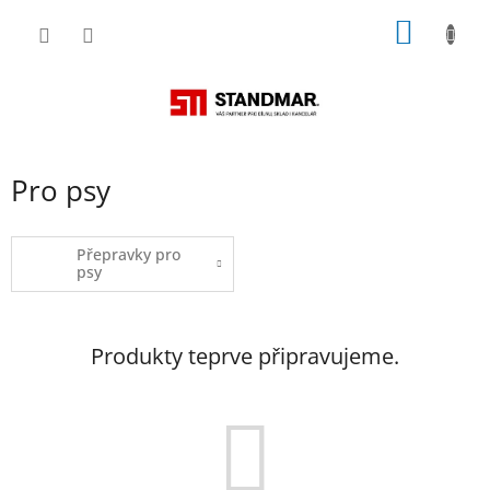
Přejít
NÁKUP
na
obsah
KOŠÍK
Pro psy
Přepravky pro
psy
Produkty teprve připravujeme.