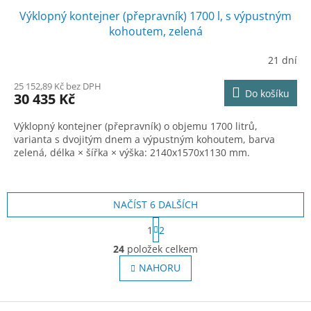
Výklopný kontejner (přepravník) 1700 l, s výpustným
A
kohoutem, zelená
R
21 dní
M
25 152,89 Kč bez DPH
Do košíku
30 435 Kč
A
Výklopný kontejner (přepravník) o objemu 1700 litrů,
varianta s dvojitým dnem a výpustným kohoutem, barva
zelená, délka × šířka × výška: 2140x1570x1130 mm.
NAČÍST 6 DALŠÍCH
S
1
2
t
O
r
24
položek celkem
v
á
l
NAHORU
n
á
k
o
d
v
Z
a