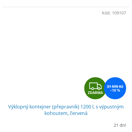
Kód:
109107
Z
31 595 Kč
–10 %
ZDARMA
D
Výklopný kontejner (přepravník) 1200 l, s výpustným
A
kohoutem, červená
R
21 dní