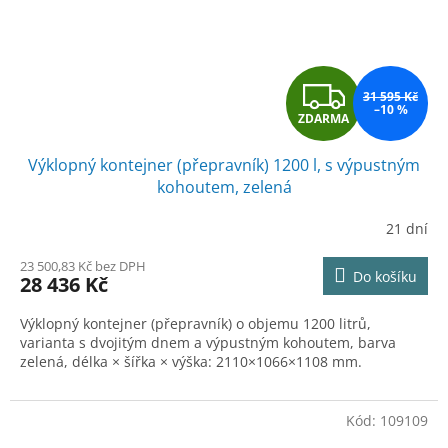
Z
31 595 Kč
–10 %
ZDARMA
D
Výklopný kontejner (přepravník) 1200 l, s výpustným
A
kohoutem, zelená
R
21 dní
M
23 500,83 Kč bez DPH
Do košíku
28 436 Kč
A
Výklopný kontejner (přepravník) o objemu 1200 litrů,
varianta s dvojitým dnem a výpustným kohoutem, barva
zelená, délka × šířka × výška: 2110×1066×1108 mm.
Kód:
109109