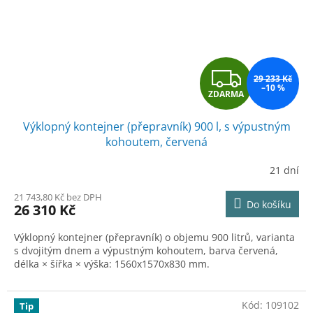
Z
29 233 Kč
–10 %
ZDARMA
D
Výklopný kontejner (přepravník) 900 l, s výpustným
A
kohoutem, červená
R
21 dní
M
21 743,80 Kč bez DPH
Do košíku
26 310 Kč
A
Výklopný kontejner (přepravník) o objemu 900 litrů, varianta
s dvojitým dnem a výpustným kohoutem, barva červená,
délka × šířka × výška: 1560x1570x830 mm.
Kód:
109102
Tip