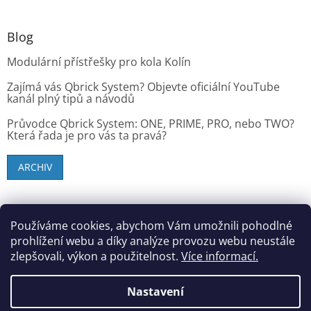
Blog
Modulární přístřešky pro kola Kolín
Zajímá vás Qbrick System? Objevte oficiální YouTube
kanál plný tipů a návodů
Průvodce Qbrick System: ONE, PRIME, PRO, nebo TWO?
Která řada je pro vás ta pravá?
ARCHIV
SK zákazníci - dielenske-vybavenie.sk
Používáme cookies, abychom Vám umožnili pohodlné
prohlížení webu a díky analýze provozu webu neustále
zlepšovali, výkon a použitelnost.
Více informací.
Vytvořil Shoptet
Nastavení