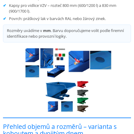
Kapsy pro vidlice VZV – rozteč 800 mm (600/1200 l) a 830 mm
(900/1700 l).
Povrch: práškový lak v barvách RAL nebo žárový zinek.
Rozměry uvádíme v
mm
. Barvu doporučujeme volit podle firemní
identifikace nebo provozní logiky.
Přehled objemů a rozměrů – varianta s
kohoutem a dvojitým dnem