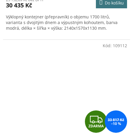
Do košíku
30 435 Kč
A
Výklopný kontejner (přepravník) o objemu 1700 litrů,
varianta s dvojitým dnem a výpustným kohoutem, barva
modrá, délka × šířka × výška: 2140x1570x1130 mm.
Kód:
109112
Z
33 817 Kč
–10 %
ZDARMA
D