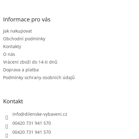
á
c
á
n
í
p
í
p
a
Informace pro vás
r
t
v
Jak nakupovat
í
k
Obchodní podmínky
y
v
Kontakty
ý
O nás
p
Vrácení zboží do 14-ti dnů
i
s
Doprava a platba
u
Podmínky ochrany osobních údajů
Kontakt
info
@
dilenske-vybaveni.cz
00420 731 941 570
00420 731 941 570