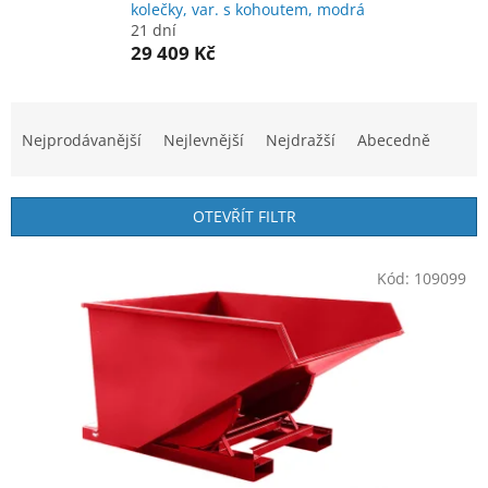
kolečky, var. s kohoutem, modrá
21 dní
29 409 Kč
Ř
a
Nejprodávanější
Nejlevnější
Nejdražší
Abecedně
z
e
n
OTEVŘÍT FILTR
í
p
V
r
Kód:
109099
ý
o
p
d
i
u
s
k
p
t
r
ů
o
d
u