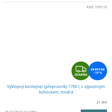
Kód:
109110
Z
33 817 Kč
–10 %
ZDARMA
D
Výklopný kontejner (přepravník) 1700 l, s výpustným
A
kohoutem, modrá
R
21 dní
M
25 152,89 Kč bez DPH