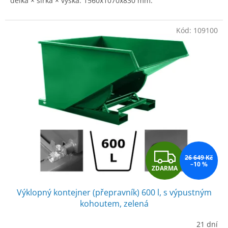
délka × šířka × výška: 1560x1070x830 mm.
Kód:
109100
Z
26 649 Kč
–10 %
ZDARMA
D
Výklopný kontejner (přepravník) 600 l, s výpustným
A
kohoutem, zelená
R
21 dní