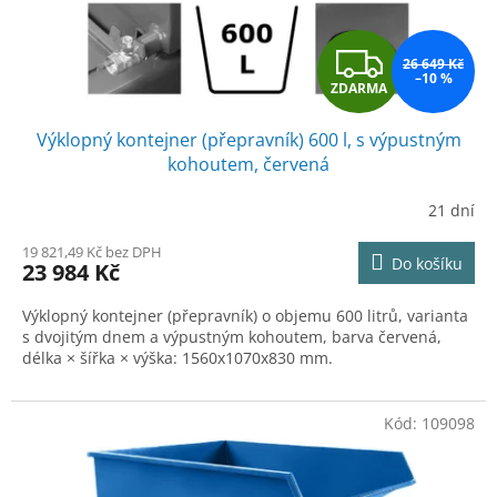
k
t
Z
ů
26 649 Kč
–10 %
ZDARMA
D
Výklopný kontejner (přepravník) 600 l, s výpustným
A
kohoutem, červená
R
21 dní
M
19 821,49 Kč bez DPH
Do košíku
23 984 Kč
A
Výklopný kontejner (přepravník) o objemu 600 litrů, varianta
s dvojitým dnem a výpustným kohoutem, barva červená,
délka × šířka × výška: 1560x1070x830 mm.
Kód:
109098