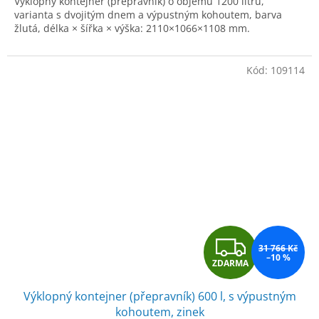
Výklopný kontejner (přepravník) o objemu 1200 litrů,
varianta s dvojitým dnem a výpustným kohoutem, barva
žlutá, délka × šířka × výška: 2110×1066×1108 mm.
Kód:
109114
Z
31 766 Kč
–10 %
ZDARMA
D
Výklopný kontejner (přepravník) 600 l, s výpustným
A
kohoutem, zinek