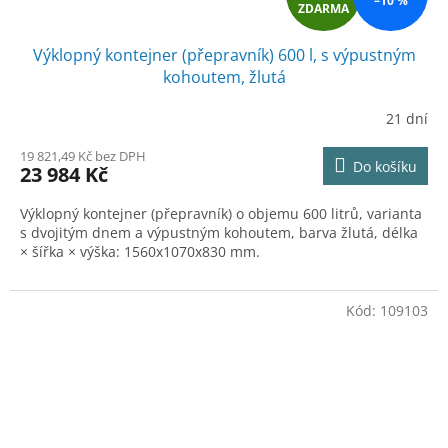
–10 %
ZDARMA
D
Výklopný kontejner (přepravník) 600 l, s výpustným
A
kohoutem, žlutá
R
21 dní
M
19 821,49 Kč bez DPH
Do košíku
23 984 Kč
A
Výklopný kontejner (přepravník) o objemu 600 litrů, varianta
s dvojitým dnem a výpustným kohoutem, barva žlutá, délka
× šířka × výška: 1560x1070x830 mm.
Kód:
109103