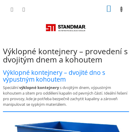
Přejít
NÁKUP
na
obsah
KOŠÍK
Výklopné kontejnery – provedení s
dvojitým dnem a kohoutem
Výklopné kontejnery – dvojité dno s
výpustným kohoutem
Speciální
výklopné kontejnery
s dvojitým dnem, výpustným
kohoutem a sítem pro oddělení kapalin od pevných částí. Ideální řešení
pro provozy, kde je potřeba bezpečně zachytit kapaliny a zároveň
manipulovat se sypkým materiálem.