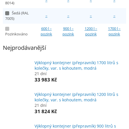
8014)
Šedá (RAL
–
–
–
–
7005)
600 l –
900 l –
1200 l –
1700 l –
Pozinkováno
pozink
pozink
pozink
pozink
Nejprodávanější
Výklopný kontejner (přepravník) 1700 litrů s
kolečky, var. s kohoutem, modrá
21 dní
33 983 Kč
Výklopný kontejner (přepravník) 1200 litrů s
kolečky, var. s kohoutem, modrá
21 dní
31 824 Kč
Výklopný kontejner (přepravník) 900 litrů s