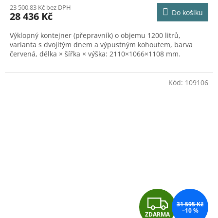
M
23 500,83 Kč bez DPH
Do košíku
28 436 Kč
A
Výklopný kontejner (přepravník) o objemu 1200 litrů,
varianta s dvojitým dnem a výpustným kohoutem, barva
červená, délka × šířka × výška: 2110×1066×1108 mm.
Kód:
109106
Z
31 595 Kč
–10 %
ZDARMA