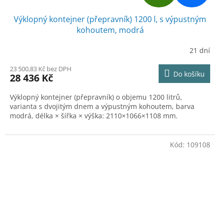
D
Výklopný kontejner (přepravník) 1200 l, s výpustným
A
kohoutem, modrá
R
21 dní
M
23 500,83 Kč bez DPH
Do košíku
28 436 Kč
A
Výklopný kontejner (přepravník) o objemu 1200 litrů,
varianta s dvojitým dnem a výpustným kohoutem, barva
modrá, délka × šířka × výška: 2110×1066×1108 mm.
Kód:
109108