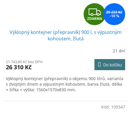
Z
29 233 Kč
–10 %
ZDARMA
D
Výklopný kontejner (přepravník) 900 l, s výpustným
A
kohoutem, žlutá
R
21 dní
M
21 743,80 Kč bez DPH
Do košíku
26 310 Kč
A
Výklopný kontejner (přepravník) o objemu 900 litrů, varianta
s dvojitým dnem a výpustným kohoutem, barva žlutá, délka
× šířka × výška: 1560x1570x830 mm.
Kód:
109347