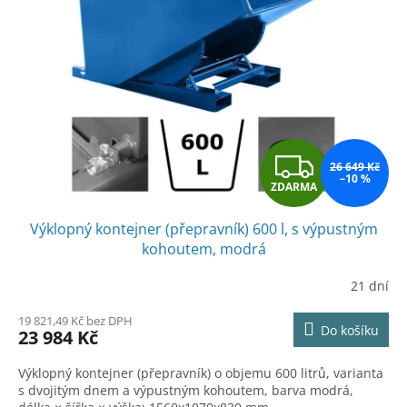
Z
26 649 Kč
–10 %
ZDARMA
D
Výklopný kontejner (přepravník) 600 l, s výpustným
A
kohoutem, modrá
R
21 dní
M
19 821,49 Kč bez DPH
Do košíku
23 984 Kč
A
Výklopný kontejner (přepravník) o objemu 600 litrů, varianta
s dvojitým dnem a výpustným kohoutem, barva modrá,