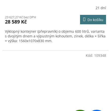
R
21 dní
M
23 627,27 Kč bez DPH
Do košíku
28 589 Kč
A
Výklopný kontejner (přepravník) o objemu 600 litrů, varianta
s dvojitým dnem a výpustným kohoutem, zinek, délka × šířka
× výška: 1560x1070x830 mm.
Kód:
109348