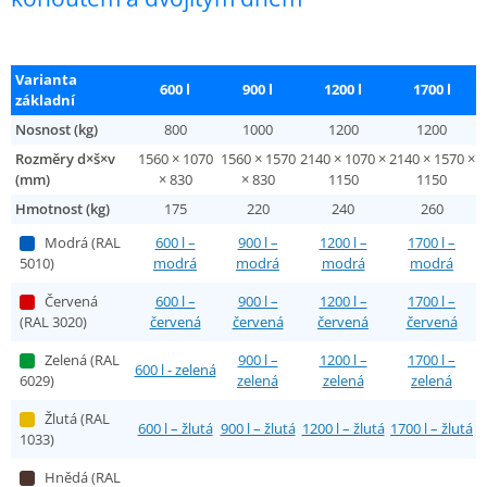
Varianta
600 l
900 l
1200 l
1700 l
základní
Nosnost (kg)
800
1000
1200
1200
Rozměry d×š×v
1560 × 1070
1560 × 1570
2140 × 1070 ×
2140 × 1570 ×
(mm)
× 830
× 830
1150
1150
Hmotnost (kg)
175
220
240
260
Modrá (RAL
600 l –
900 l –
1200 l –
1700 l –
5010)
modrá
modrá
modrá
modrá
Červená
600 l –
900 l –
1200 l –
1700 l –
(RAL 3020)
červená
červená
červená
červená
Zelená (RAL
900 l –
1200 l –
1700 l –
600 l - zelená
6029)
zelená
zelená
zelená
Žlutá (RAL
600 l – žlutá
900 l – žlutá
1200 l – žlutá
1700 l – žlutá
1033)
Hnědá (RAL
–
–
–
–