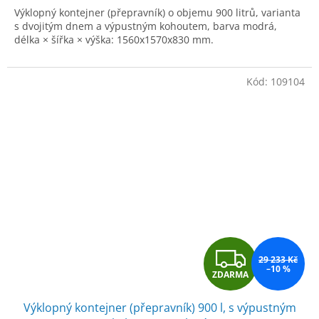
Výklopný kontejner (přepravník) o objemu 900 litrů, varianta
s dvojitým dnem a výpustným kohoutem, barva modrá,
délka × šířka × výška: 1560x1570x830 mm.
Kód:
109104
Z
29 233 Kč
–10 %
ZDARMA
D
Výklopný kontejner (přepravník) 900 l, s výpustným
A