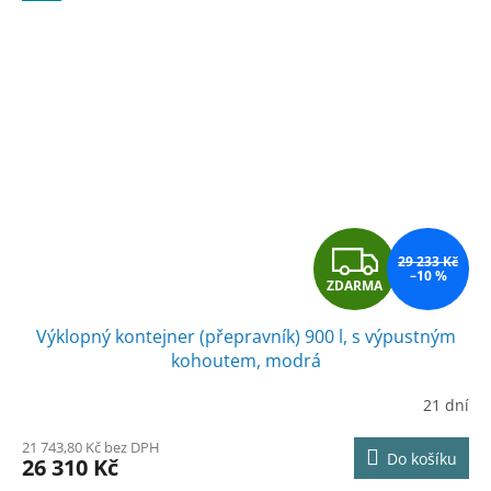
Z
29 233 Kč
–10 %
ZDARMA
D
Výklopný kontejner (přepravník) 900 l, s výpustným
A
kohoutem, modrá
R
21 dní
M
21 743,80 Kč bez DPH
Do košíku
26 310 Kč
A