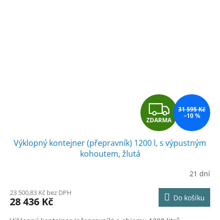
Z
31 595 Kč
–10 %
ZDARMA
D
Výklopný kontejner (přepravník) 1200 l, s výpustným
A
kohoutem, žlutá
R
21 dní
M
23 500,83 Kč bez DPH
Do košíku
28 436 Kč
A