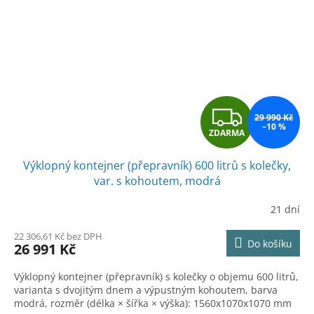
Z
29 990 Kč
–10 %
ZDARMA
D
Výklopný kontejner (přepravník) 600 litrů s kolečky,
A
var. s kohoutem, modrá
R
21 dní
M
22 306,61 Kč bez DPH
Do košíku
26 991 Kč
A
Výklopný kontejner (přepravník) s kolečky o objemu 600 litrů,
varianta s dvojitým dnem a výpustným kohoutem, barva
modrá, rozměr (délka × šířka × výška): 1560x1070x1070 mm