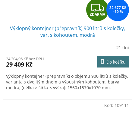
Z
32 677 Kč
–10 %
ZDARMA
D
Výklopný kontejner (přepravník) 900 litrů s kolečky,
A
var. s kohoutem, modrá
R
21 dní
M
24 304,96 Kč bez DPH
Do košíku
29 409 Kč
A
Výklopný kontejner (přepravník) o objemu 900 litrů s kolečky,
varianta s dvojitým dnem a výpustným kohoutem, barva
modrá, (délka × šířka × výška): 1560x1570x1070 mm.
Kód:
109111