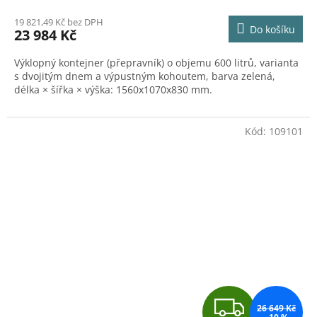
M
19 821,49 Kč bez DPH
Do košíku
23 984 Kč
A
Výklopný kontejner (přepravník) o objemu 600 litrů, varianta
s dvojitým dnem a výpustným kohoutem, barva zelená,
délka × šířka × výška: 1560x1070x830 mm.
Kód:
109101
Z
26 649 Kč