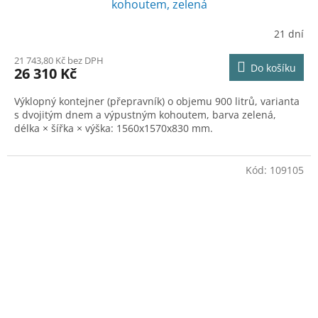
kohoutem, zelená
R
21 dní
M
21 743,80 Kč bez DPH
Do košíku
26 310 Kč
A
Výklopný kontejner (přepravník) o objemu 900 litrů, varianta
s dvojitým dnem a výpustným kohoutem, barva zelená,
délka × šířka × výška: 1560x1570x830 mm.
Kód:
109105