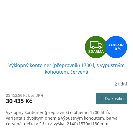
Z
33 817 Kč
–10 %
ZDARMA
D
Výklopný kontejner (přepravník) 1700 l, s výpustným
A
kohoutem, červená
R
21 dní
M
25 152,89 Kč bez DPH
Do košíku
30 435 Kč
A
Výklopný kontejner (přepravník) o objemu 1700 litrů,
varianta s dvojitým dnem a výpustným kohoutem, barva
červená, délka × šířka × výška: 2140x1570x1130 mm.