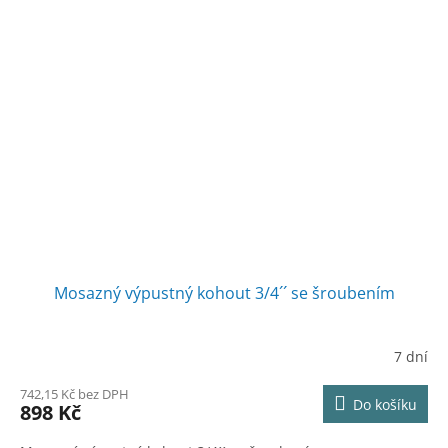
Mosazný výpustný kohout 3/4´´ se šroubením
7 dní
742,15 Kč bez DPH
Do košíku
898 Kč