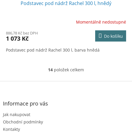
Podstavec pod nádrž Rachel 300 l, hnědý
Momentálně nedostupné
886,78 Kč bez DPH
Do košíku
1 073 Kč
Podstavec pod nádrž Rachel 300 l, barva hnědá
14
položek celkem
O
v
l
Z
á
á
d
p
a
a
Informace pro vás
c
t
í
Jak nakupovat
í
p
r
Obchodní podmínky
v
Kontakty