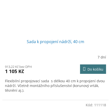
Sada k propojení nádrží, 40 cm
7 dní
913,22 Kč bez DPH
Do košíku
1 105 Kč
Flexibilní propojovací sada s délkou 40 cm k propojení dvou
nádrží. Včetně montážního příslušenství (korunový vrták,
těsnění aj.).
Kód:
111118