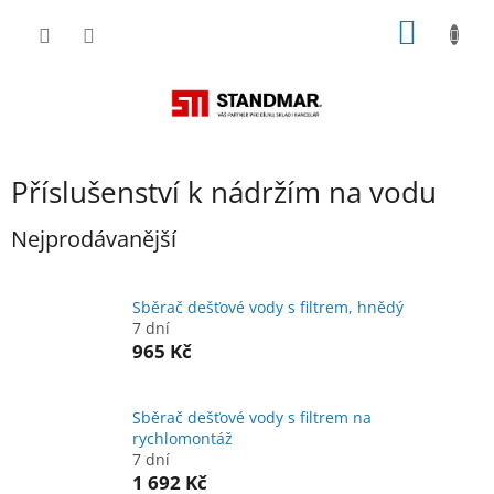
Přejít
NÁKUP
na
obsah
KOŠÍK
Příslušenství k nádržím na vodu
Nejprodávanější
Sběrač dešťové vody s filtrem, hnědý
7 dní
965 Kč
Sběrač dešťové vody s filtrem na
rychlomontáž
7 dní
1 692 Kč