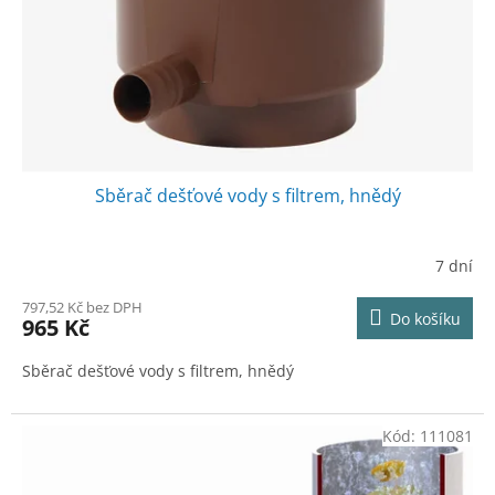
o
d
u
k
t
ů
Sběrač dešťové vody s filtrem, hnědý
7 dní
797,52 Kč bez DPH
Do košíku
965 Kč
Sběrač dešťové vody s filtrem, hnědý
Kód:
111081