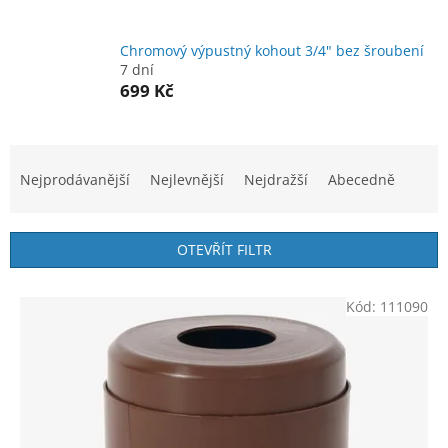
Chromový výpustný kohout 3/4" bez šroubení
7 dní
699 Kč
Ř
a
Nejprodávanější
Nejlevnější
Nejdražší
Abecedně
z
e
n
OTEVŘÍT FILTR
í
p
V
r
Kód:
111090
ý
o
p
d
i
u
s
k
p
t
r
ů