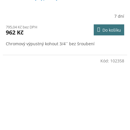
7 dní
795,04 Kč bez DPH
Do košíku
962 Kč
Chromový výpustný kohout 3/4´´ bez šroubení
Kód:
102358