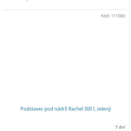
Kód:
111083
Podstavec pod nádrž Rachel 300 l, zelený
7 dní