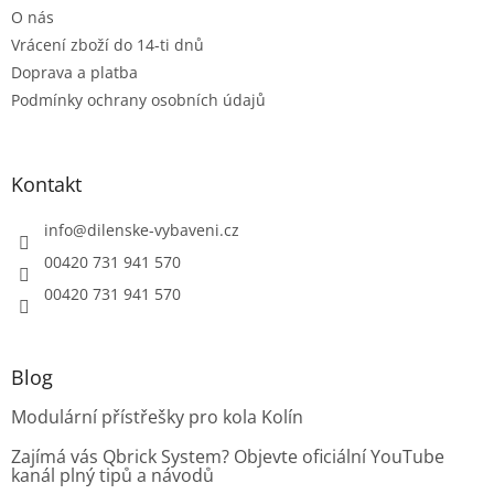
k
O nás
y
Vrácení zboží do 14-ti dnů
v
ý
Doprava a platba
p
Podmínky ochrany osobních údajů
i
s
u
Kontakt
info
@
dilenske-vybaveni.cz
00420 731 941 570
00420 731 941 570
Blog
Modulární přístřešky pro kola Kolín
Zajímá vás Qbrick System? Objevte oficiální YouTube
kanál plný tipů a návodů