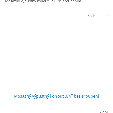
Mosazný výpustný kohout 3/4´´ se šroubením
Kód:
111117
Mosazný výpustný kohout 3/4´´ bez šroubení
7 dní