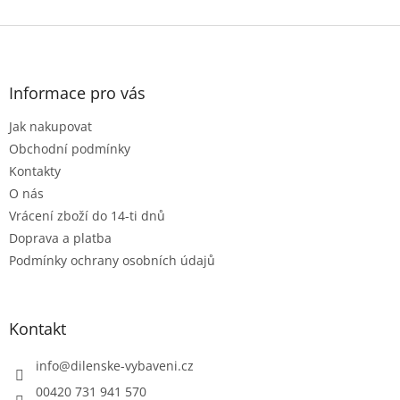
Z
á
p
a
Informace pro vás
t
Jak nakupovat
í
Obchodní podmínky
Kontakty
O nás
Vrácení zboží do 14-ti dnů
Doprava a platba
Podmínky ochrany osobních údajů
Kontakt
info
@
dilenske-vybaveni.cz
00420 731 941 570