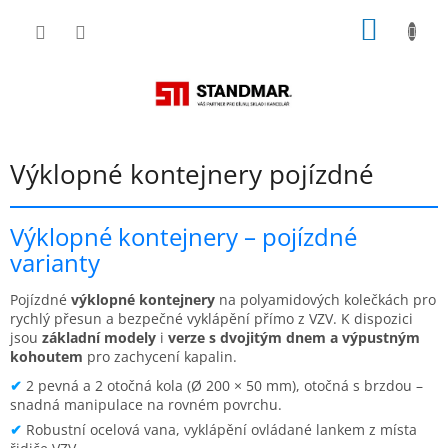
Přejít
NÁKUP
na
obsah
KOŠÍK
Výklopné kontejnery pojízdné
Výklopné kontejnery – pojízdné
varianty
Pojízdné
výklopné kontejnery
na polyamidových kolečkách pro
rychlý přesun a bezpečné vyklápění přímo z VZV. K dispozici
jsou
základní modely
i
verze s dvojitým dnem a výpustným
kohoutem
pro zachycení kapalin.
✔
2 pevná a 2 otočná kola (Ø 200 × 50 mm), otočná s brzdou –
snadná manipulace na rovném povrchu.
✔
Robustní ocelová vana, vyklápění ovládané lankem z místa