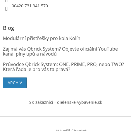
00420 731 941 570
Blog
Modulární přístřešky pro kola Kolín
Zajímá vás Qbrick System? Objevte oficiální YouTube
kanál plný tipů a návodů
Průvodce Qbrick System: ONE, PRIME, PRO, nebo TWO?
Která řada je pro vás ta pravá?
ARCHIV
SK zákazníci - dielenske-vybavenie.sk
Vytvořil Shoptet