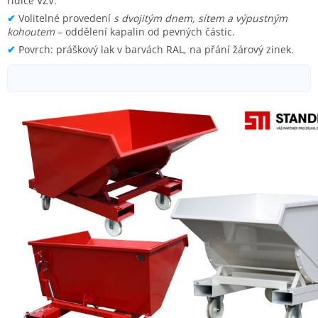
řidiče VZV.
✔
Volitelné provedení
s dvojitým dnem, sítem a výpustným
kohoutem
– oddělení kapalin od pevných částic.
✔
Povrch: práškový lak v barvách RAL, na přání žárový zinek.