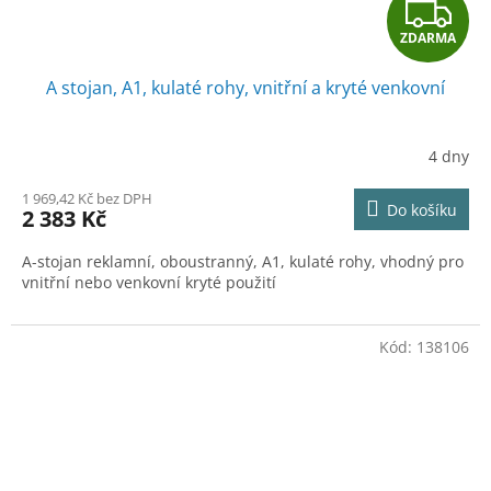
Z
ZDARMA
D
A stojan, A1, kulaté rohy, vnitřní a kryté venkovní
A
R
4 dny
M
1 969,42 Kč bez DPH
Do košíku
2 383 Kč
A
A-stojan reklamní, oboustranný, A1, kulaté rohy, vhodný pro
vnitřní nebo venkovní kryté použití
Kód:
138106