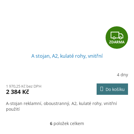
Z
ZDARMA
D
A stojan, A2, kulaté rohy, vnitřní
A
R
4 dny
M
1 970,25 Kč bez DPH
Do košíku
2 384 Kč
A
A-stojan reklamní, oboustranný, A2, kulaté rohy, vnitřní
použití
6
položek celkem
O
v