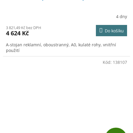
A
R
4 dny
M
3 821,49 Kč bez DPH
Do košíku
4 624 Kč
A
A-stojan reklamní, oboustranný, A0, kulaté rohy, vnitřní
použití
Kód:
138107