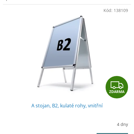
Kód:
138109
Z
ZDARMA
D
A stojan, B2, kulaté rohy, vnitřní
A
R
4 dny