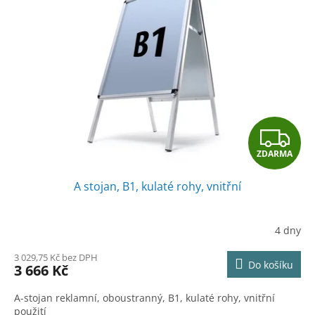
Z
ZDARMA
D
A stojan, B1, kulaté rohy, vnitřní
A
R
4 dny
M
3 029,75 Kč bez DPH
Do košíku
3 666 Kč
A
A-stojan reklamní, oboustranný, B1, kulaté rohy, vnitřní
použití