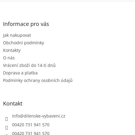
l
Z
á
á
d
p
a
a
Informace pro vás
c
t
í
Jak nakupovat
í
p
r
Obchodní podmínky
v
Kontakty
k
O nás
y
Vrácení zboží do 14-ti dnů
v
ý
Doprava a platba
p
Podmínky ochrany osobních údajů
i
s
u
Kontakt
info
@
dilenske-vybaveni.cz
00420 731 941 570
00420 731 941 570