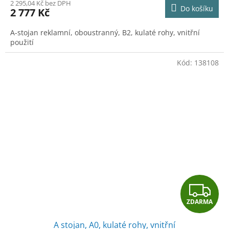
M
2 295,04 Kč bez DPH
Do košíku
2 777 Kč
A
A-stojan reklamní, oboustranný, B2, kulaté rohy, vnitřní
použití
Kód:
138108
Z
ZDARMA
D
A stojan, A0, kulaté rohy, vnitřní