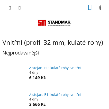
Přejít
NÁKUP
na
obsah
KOŠÍK
Vnitřní (profil 32 mm, kulaté rohy)
Nejprodávanější
A stojan, B0, kulaté rohy, vnitřní
4 dny
6 149 Kč
A stojan, B1, kulaté rohy, vnitřní
4 dny
3 666 Kč