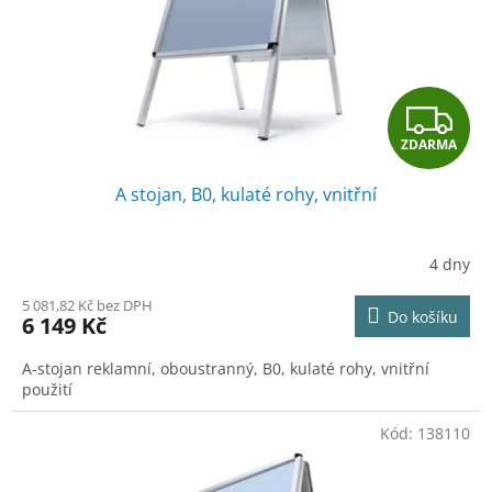
o
d
u
k
t
Z
ů
ZDARMA
D
A stojan, B0, kulaté rohy, vnitřní
A
R
4 dny
M
5 081,82 Kč bez DPH
Do košíku
6 149 Kč
A
A-stojan reklamní, oboustranný, B0, kulaté rohy, vnitřní
použití
Kód:
138110