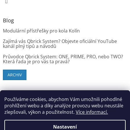
Blog
Modulární přístřešky pro kola Kolín
Zajímá vás Qbrick System? Objevte oficiální YouTube
kanál plný tipů a návodů
Průvodce Qbrick System: ONE, PRIME, PRO, nebo TWO?
Která řada je pro vás ta pravá?
ARCHIV
SK zákazníci - dielenske-vybavenie.sk
Používáme cookies, abychom Vám umožnili pohodlné
prohlížení webu a díky analýze provozu webu neustále
zlepšovali, výkon a použitelnost.
Více informací.
Vytvořil Shoptet
Nastavení