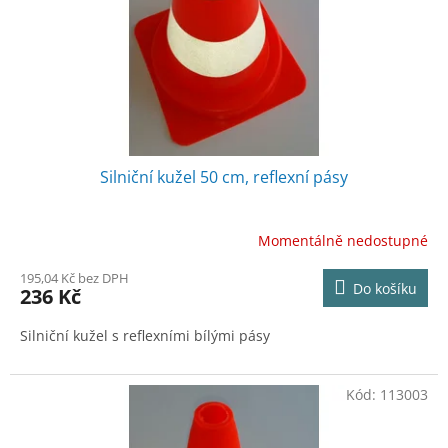
o
d
u
k
t
ů
Silniční kužel 50 cm, reflexní pásy
Momentálně nedostupné
195,04 Kč bez DPH
Do košíku
236 Kč
Silniční kužel s reflexními bílými pásy
Kód:
113003