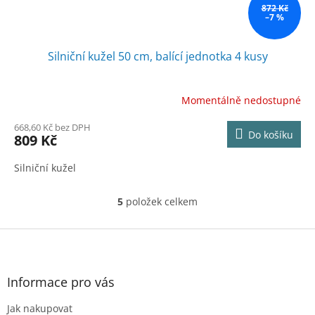
872 Kč
–7 %
Silniční kužel 50 cm, balící jednotka 4 kusy
Momentálně nedostupné
668,60 Kč bez DPH
Do košíku
809 Kč
Silniční kužel
5
položek celkem
O
v
l
Z
á
á
d
p
a
a
Informace pro vás
c
t
í
Jak nakupovat
í
p