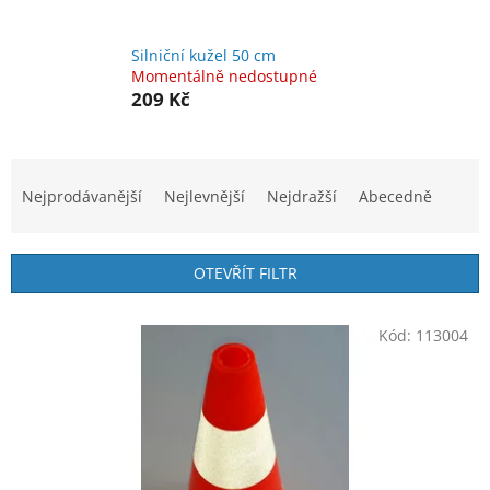
Silniční kužel 50 cm
Momentálně nedostupné
209 Kč
Ř
a
Nejprodávanější
Nejlevnější
Nejdražší
Abecedně
z
e
n
OTEVŘÍT FILTR
í
p
V
r
Kód:
113004
ý
o
p
d
i
u
s
k
p
t
r
ů