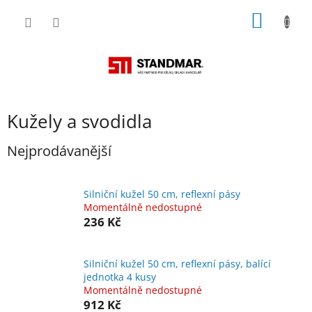
Přejít
NÁKUP
na
obsah
KOŠÍK
Kužely a svodidla
Nejprodávanější
Silniční kužel 50 cm, reflexní pásy
Momentálně nedostupné
236 Kč
Silniční kužel 50 cm, reflexní pásy, balící
jednotka 4 kusy
Momentálně nedostupné
912 Kč