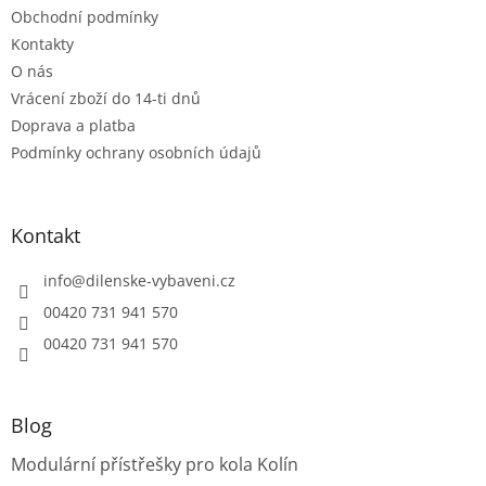
r
Obchodní podmínky
v
Kontakty
k
O nás
y
Vrácení zboží do 14-ti dnů
v
ý
Doprava a platba
p
Podmínky ochrany osobních údajů
i
s
u
Kontakt
info
@
dilenske-vybaveni.cz
00420 731 941 570
00420 731 941 570
Blog
Modulární přístřešky pro kola Kolín