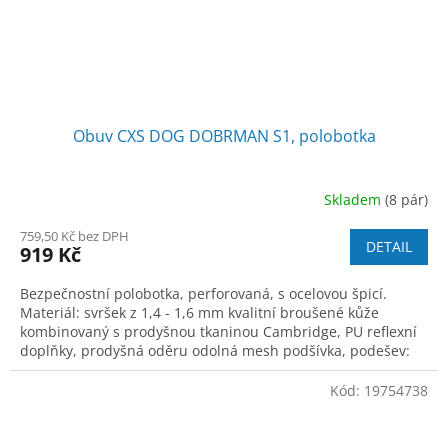
Obuv CXS DOG DOBRMAN S1, polobotka
Skladem
(8 pár)
759,50 Kč bez DPH
DETAIL
919 Kč
Bezpečnostní polobotka, perforovaná, s ocelovou špicí.
Materiál: svršek z 1,4 - 1,6 mm kvalitní broušené kůže
kombinovaný s prodyšnou tkaninou Cambridge, PU reflexní
doplňky, prodyšná oděru odolná mesh podšívka, podešev:
PU-TPU, protiskluzová, antist
Kód:
19754738