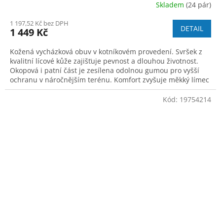
Skladem
(24 pár)
1 197,52 Kč bez DPH
DETAIL
1 449 Kč
Kožená vycházková obuv v kotníkovém provedení. Svršek z
kvalitní lícové kůže zajišťuje pevnost a dlouhou životnost.
Okopová i patní část je zesílena odolnou gumou pro vyšší
ochranu v náročnějším terénu. Komfort zvyšuje měkký límec
z prodyšného mesh m
Kód:
19754214