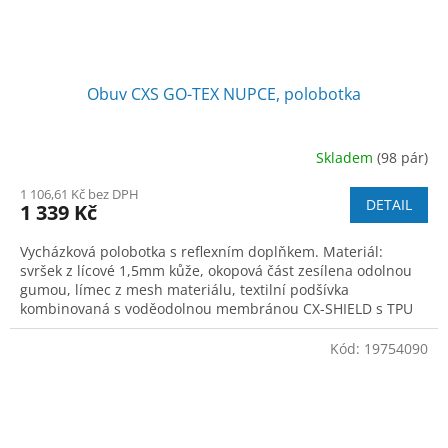
Obuv CXS GO-TEX NUPCE, polobotka
Skladem
(98 pár)
1 106,61 Kč bez DPH
DETAIL
1 339 Kč
Vycházková polobotka s reflexním doplňkem. Materiál:
svršek z lícové 1,5mm kůže, okopová část zesílena odolnou
gumou, límec z mesh materiálu, textilní podšívka
kombinovaná s voděodolnou membránou CX-SHIELD s TPU
filmem, anatomická vyjímatelná vložka
Kód:
19754090