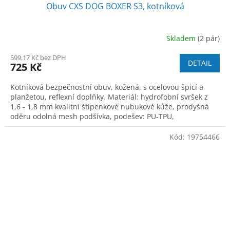
Obuv CXS DOG BOXER S3, kotníková
Skladem
(2 pár)
599,17 Kč bez DPH
DETAIL
725 Kč
Kotníková bezpečnostní obuv, kožená, s ocelovou špicí a
planžetou, reflexní doplňky. Materiál: hydrofobní svršek z
1,6 - 1,8 mm kvalitní štípenkové nubukové kůže, prodyšná
oděru odolná mesh podšívka, podešev: PU-TPU,
protiskluzová, antistatická, olej
Kód:
19754466