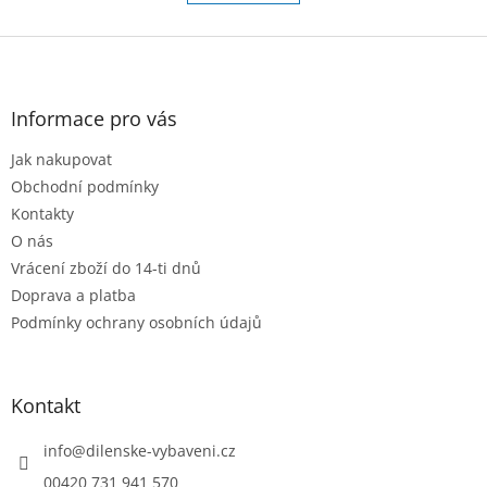
á
k
o
d
v
Z
a
á
c
á
n
í
p
í
p
a
Informace pro vás
r
t
v
Jak nakupovat
í
k
Obchodní podmínky
y
v
Kontakty
ý
O nás
p
Vrácení zboží do 14-ti dnů
i
s
Doprava a platba
u
Podmínky ochrany osobních údajů
Kontakt
info
@
dilenske-vybaveni.cz
00420 731 941 570