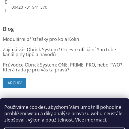
00420 731 941 570
Blog
Modulární přístřešky pro kola Kolín
Zajímá vás Qbrick System? Objevte oficiální YouTube
kanál plný tipů a návodů
Průvodce Qbrick System: ONE, PRIME, PRO, nebo TWO?
Která řada je pro vás ta pravá?
ARCHIV
SK zákazníci - dielenske-vybavenie.sk
Používáme cookies, abychom Vám umožnili pohodlné
prohlížení webu a díky analýze provozu webu neustále
zlepšovali, výkon a použitelnost.
Více informací.