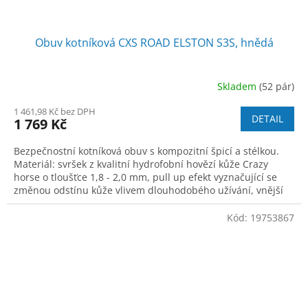
Obuv kotníková CXS ROAD ELSTON S3S, hnědá
Skladem
(52 pár)
1 461,98 Kč bez DPH
DETAIL
1 769 Kč
Bezpečnostní kotníková obuv s kompozitní špicí a stélkou.
Materiál: svršek z kvalitní hydrofobní hovězí kůže Crazy
horse o tloušťce 1,8 - 2,0 mm, pull up efekt vyznačující se
změnou odstínu kůže vlivem dlouhodobého užívání, vnější
robustní TPR ochran
Kód:
19753867