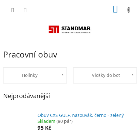
Přejít
NÁKUP
na
obsah
KOŠÍK
Pracovní obuv
Holínky
Vložky do bot
Nejprodávanější
Obuv CXS GULF, nazouvák, černo - zelený
Skladem
(80 pár)
95 Kč