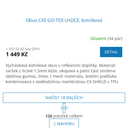
Obuv CXS GO-TEX LHOCE, kotníková
Skladem
(34 pár)
1 197,52 Kč bez DPH
DETAIL
1 449 Kč
Vycházková kotníková obuv s reflexními doplňky. Materiál:
svršek z lícové 1,5mm kůže, okopová a patní část zesílena
odolnou gumou, límec z mesh materiálu, textilní podšívka
kombinovaná s voděodolnou membránou CX-SHIELD s TPU
filmem, anatomická vyjíma
NAČÍST 18 DALŠÍCH
S
1
7
t
O
r
126
položek celkem
v
á
l
NAHORU
n