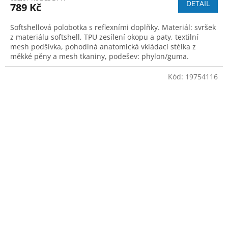
DETAIL
789 Kč
Softshellová polobotka s reflexními doplňky. Materiál: svršek
z materiálu softshell, TPU zesílení okopu a paty, textilní
mesh podšívka, pohodlná anatomická vkládací stélka z
měkké pěny a mesh tkaniny, podešev: phylon/guma.
Kód:
19754116