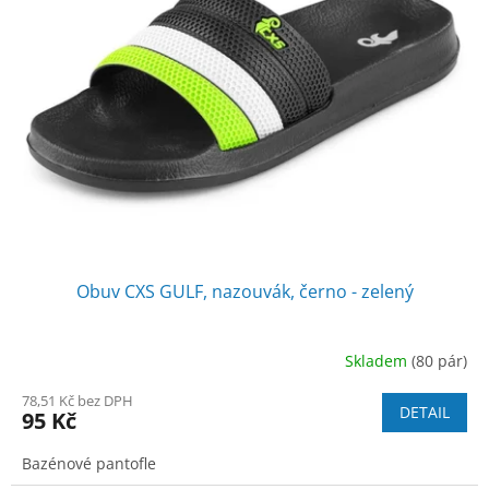
i
u
s
k
p
t
r
ů
o
d
u
k
t
ů
Obuv CXS GULF, nazouvák, černo - zelený
Skladem
(80 pár)
78,51 Kč bez DPH
DETAIL
95 Kč
Bazénové pantofle