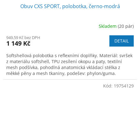
Obuv CXS SPORT, polobotka, černo-modrá
Skladem
(20 pár)
949,59 Kč bez DPH
DETAIL
1 149 Kč
Softshellová polobotka s reflexními doplňky. Materiál: svršek
z materiálu softshell, TPU zesílení okopu a paty, textilní
mesh podšívka, pohodlná anatomická vkládací stélka z
měkké pěny a mesh tkaniny, podešev: phylon/guma.
Kód:
19754129