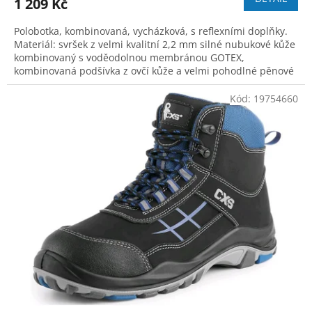
1 209 Kč
Polobotka, kombinovaná, vycházková, s reflexními doplňky.
Materiál: svršek z velmi kvalitní 2,2 mm silné nubukové kůže
kombinovaný s voděodolnou membránou GOTEX,
kombinovaná podšívka z ovčí kůže a velmi pohodlné pěnové
hmoty LUNAR, podešev: PU-guma.
Kód:
19754660