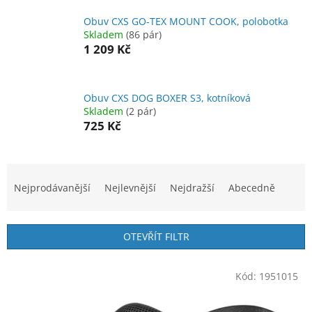
Obuv CXS GO-TEX MOUNT COOK, polobotka
Skladem
(86 pár)
1 209 Kč
Obuv CXS DOG BOXER S3, kotníková
Skladem
(2 pár)
725 Kč
Ř
a
Nejprodávanější
Nejlevnější
Nejdražší
Abecedně
z
e
n
OTEVŘÍT FILTR
í
p
V
r
Kód:
1951015
ý
o
p
d