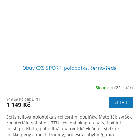
Obuv CXS SPORT, polobotka, černo-šedá
Skladem
(221 pár)
949,59 Kč bez DPH
DETAIL
1 149 Kč
Softshellová polobotka s reflexními doplňky. Materiál: svršek
z materiálu softshell, TPU zesílení okopu a paty, textilní
mesh podšívka, pohodlná anatomická vkládací stélka z
měkké pěny a mesh tkaniny, podešev: phylon/guma.