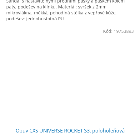
Sandál s nastavitelnými předními pásky a páskem kolem
paty, podešev na klínku. Materiál: svršek z 2mm
mikrovlákna, měkká, pohodlná stélka z vepřové kůže,
podešev: jednohustotná PU.
Kód:
19753893
Obuv CXS UNIVERSE ROCKET S3, poloholeňová