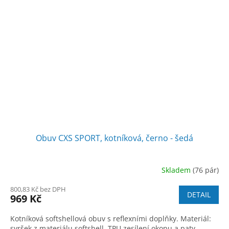
Obuv CXS SPORT, kotníková, černo - šedá
Skladem
(76 pár)
800,83 Kč bez DPH
DETAIL
969 Kč
Kotníková softshellová obuv s reflexními doplňky. Materiál:
svršek z materiálu softshell, TPU zesílení okopu a paty,