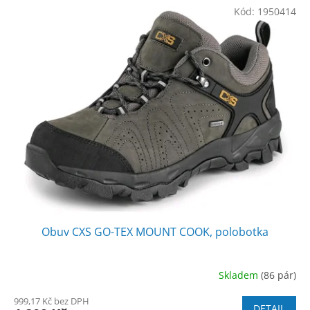
Kód:
1950414
Obuv CXS GO-TEX MOUNT COOK, polobotka
Skladem
(86 pár)
999,17 Kč bez DPH
DETAIL