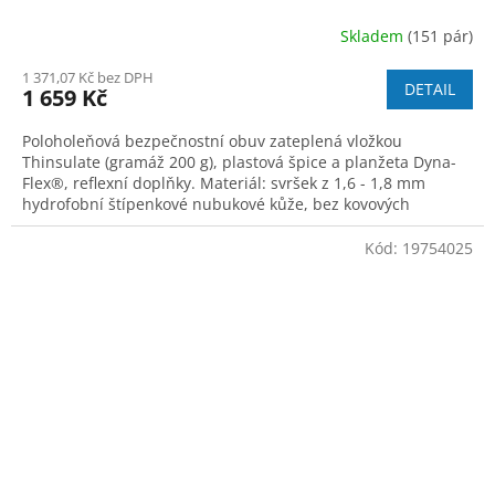
Skladem
(151 pár)
1 371,07 Kč bez DPH
DETAIL
1 659 Kč
Poloholeňová bezpečnostní obuv zateplená vložkou
Thinsulate (gramáž 200 g), plastová špice a planžeta Dyna-
Flex®, reflexní doplňky. Materiál: svršek z 1,6 - 1,8 mm
hydrofobní štípenkové nubukové kůže, bez kovových
součástí, podšívka z prodyšné oděru
Kód:
19754025