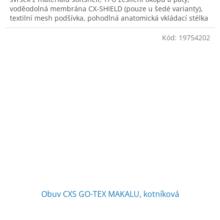
voděodolná membrána CX-SHIELD (pouze u šedé varianty),
textilní mesh podšívka, pohodlná anatomická vkládací stélka
z měkké pěny a mes
Kód:
19754202
Obuv CXS GO-TEX MAKALU, kotníková