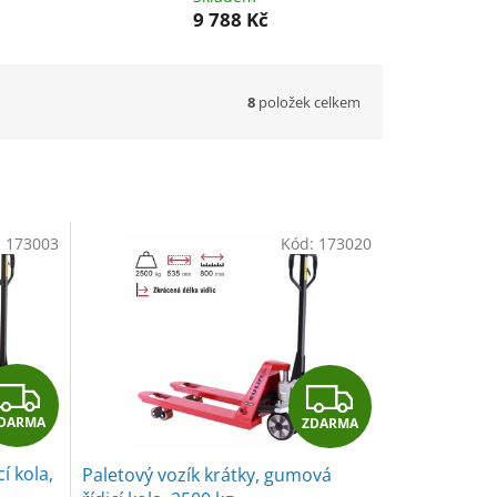
9 788 Kč
8
položek celkem
:
173003
Kód:
173020
Z
Z
DARMA
ZDARMA
D
D
í kola,
Paletový vozík krátky, gumová
A
A