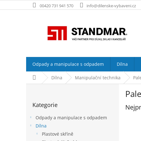
Přejít
00420 731 941 570
info@dilenske-vybaveni.cz
na
obsah
Odpady a manipulace s odpadem
Dílna
Domů
Dílna
Manipulační technika
Pal
P
Pale
o
Přeskočit
s
Kategorie
kategorie
Nejpr
t
r
Odpady a manipulace s odpadem
a
Dílna
n
Plastové skříně
n