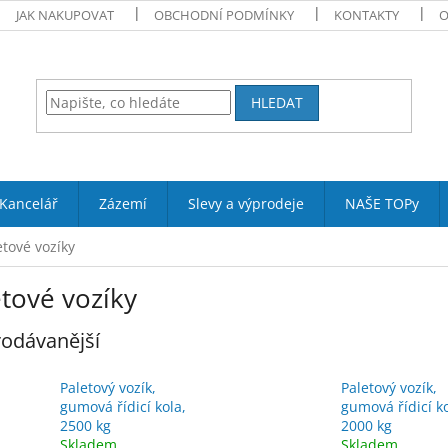
JAK NAKUPOVAT
OBCHODNÍ PODMÍNKY
KONTAKTY
O
HLEDAT
Kancelář
Zázemí
Slevy a výprodeje
NAŠE TOPy
etové vozíky
tové vozíky
odávanější
Paletový vozík,
Paletový vozík,
gumová řídicí kola,
gumová řídicí ko
2500 kg
2000 kg
Skladem
Skladem