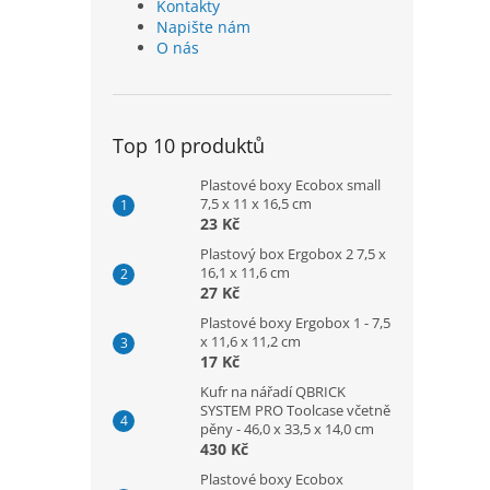
Kontakty
Napište nám
O nás
Top 10 produktů
Plastové boxy Ecobox small
7,5 x 11 x 16,5 cm
23 Kč
Plastový box Ergobox 2 7,5 x
16,1 x 11,6 cm
27 Kč
Plastové boxy Ergobox 1 - 7,5
x 11,6 x 11,2 cm
17 Kč
Kufr na nářadí QBRICK
SYSTEM PRO Toolcase včetně
pěny - 46,0 x 33,5 x 14,0 cm
430 Kč
Plastové boxy Ecobox