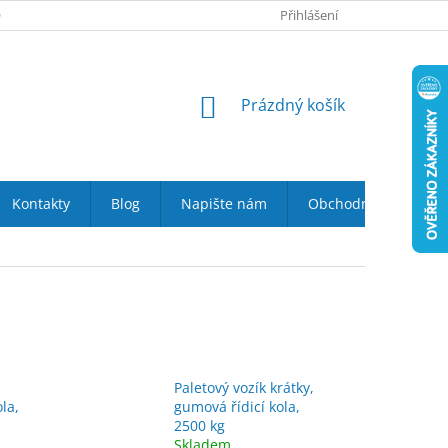
 NÁS
VRÁCENÍ ZBOŽÍ DO 14-TI DNŮ
Přihlášení
DOPRAVA A PLATBA
NÁKUPNÍ
Prázdný košík
KOŠÍK
Kontakty
Blog
Napište nám
Obchodní podmínky
Paletový vozík krátky,
la,
gumová řídicí kola,
2500 kg
Skladem