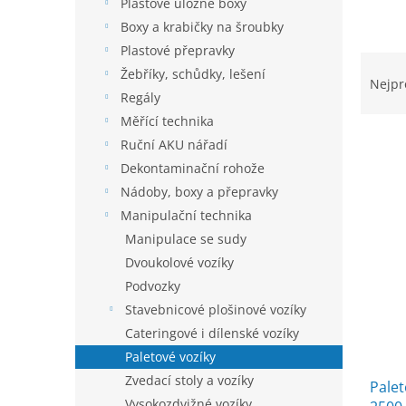
í
Plastové úložné boxy
p
Boxy a krabičky na šroubky
a
Plastové přepravky
Ř
n
Žebříky, schůdky, lešení
a
e
Nejpr
Regály
z
l
e
Měřící technika
n
Ruční AKU nářadí
í
Dekontaminační rohože
p
V
Nádoby, boxy a přepravky
r
ý
Manipulační technika
o
p
d
Manipulace se sudy
i
u
Dvoukolové vozíky
s
k
Podvozky
p
t
r
Stavebnicové plošinové vozíky
ů
o
Cateringové i dílenské vozíky
d
Paletové vozíky
u
Zvedací stoly a vozíky
Palet
k
Vysokozdvižné vozíky