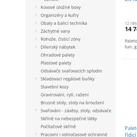
Kovové úložné boxy
Organizéry a kufry
Obaly a balicí technika
12 189
14 7
Záchytné vany
Rohože, čistící zóny
Paleto
tun, g
Dílenský nábytek
Ohradové palety
Plastové palety
Odsávače svařovacích splodin
Skladovací regálové buňky
Stavební kozy
Gravírování, rytí, ražení
Brusné stoly, stoly na broušení
Svařování - závěsy, stoly, odsávače
Skříně na nebezpečné látky
Počítačové skříně
Palet
Pracovní i volnočasové ochranné
řídic