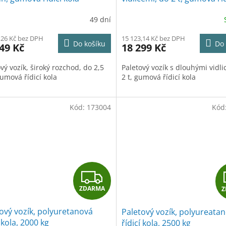
kola
R
49 dní
M
,26 Kč bez DPH
15 123,14 Kč bez DPH
Do košíku
Do 
49 Kč
18 299 Kč
A
vý vozík, široký rozchod, do 2,5
Paletový vozík s dlouhými vidli
umová řídicí kola
2 t, gumová řídicí kola
Kód:
173004
Kód
Z
ZDARMA
Z
D
ový vozík, polyuretanová
Paletový vozík, polyureata
A
í kola, 2000 kg
řídicí kola, 2500 kg