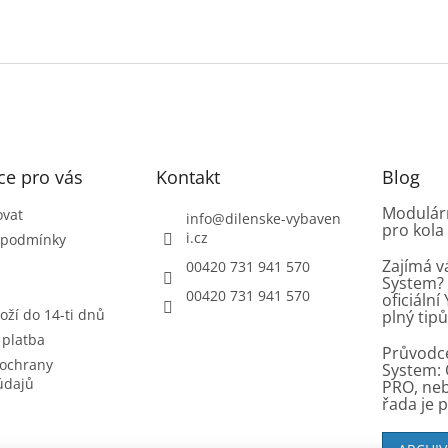
ce pro vás
Kontakt
Blog
Modulárn
ovat
info
@
dilenske-vybaven
pro kola
i.cz
 podmínky
Zajímá v
00420 731 941 570
System? 
00420 731 941 570
oficiáln
oží do 14-ti dnů
plný tip
 platba
Průvodc
ochrany
System: 
údajů
PRO, ne
řada je 