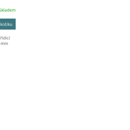
R
Skladem
M
 košíku
A
řídicí
50 mm