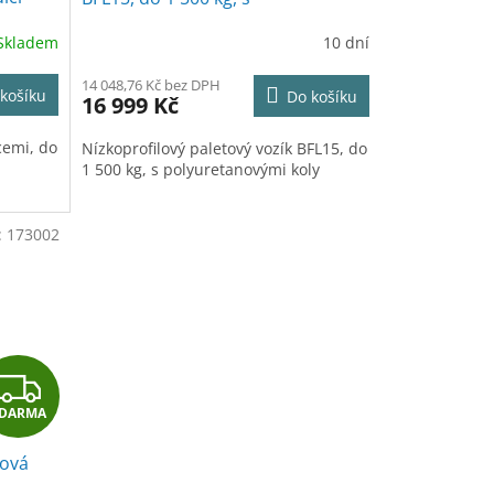
polyuretanovými koly
R
R
Skladem
10 dní
M
M
14 048,76 Kč bez DPH
košíku
Do košíku
16 999 Kč
A
A
cemi, do
Nízkoprofilový paletový vozík BFL15, do
1 500 kg, s polyuretanovými koly
:
173002
Z
DARMA
D
nová
A