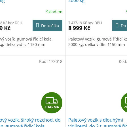
 kg
2000 kg
R
Skladem
M
38 Kč bez DPH
7 437,19 Kč bez DPH
Do košíku
Do 
9 Kč
8 999 Kč
A
vý vozík, gumová řídicí kola,
Paletový vozík, gumová řídicí ko
kg, délka vidlic 1150 mm
2000 kg, délka vidlic 1150 mm
Kód:
173018
Kód
Z
ZDARMA
Z
D
ový vozík, široký rozchod, do
Paletový vozík s dlouhými
A
un, gumová řídicí kola
vidlicemi, do 2 t, gumová říd