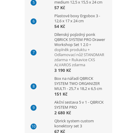
medium 12,5 x 15,5 x 24 cm
57 Kč
Plastové boxy Ergobox 3 -
12,6 x 17 x 24 cm
54 Kč
Dílenský pojízdný ponk
QBRICK SYSTEM PRO Drawer
Workshop Set 1 2.0
+
doplněk produktu +
Odlamovací nůž STANDMAR
zdarma + Rukavice CXS
ALVAROS zdarma
3 190 Kč
Box na nářadí QBRICK
SYSTEM TWO ORGANIZER
MULTI - 25,7 x 18,2 x 6,5 cm
151 Kč
Akční sestava 5 v 1 - QBRICK
SYSTEM PRO
2 680 Kč
Qbrick system custom
konektory set 3
67 Kč