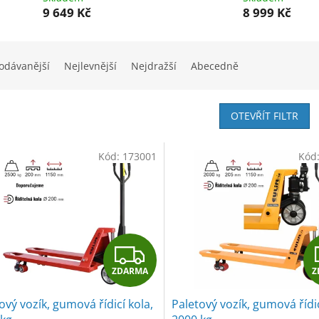
9 649 Kč
8 999 Kč
odávanější
Nejlevnější
Nejdražší
Abecedně
OTEVŘÍT FILTR
Kód:
173001
Kód
Z
ZDARMA
Z
D
ový vozík, gumová řídicí kola,
Paletový vozík, gumová řídic
A