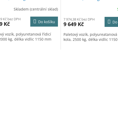
R
Skladem (centrální sklad)
M
19 Kč bez DPH
7 974,38 Kč bez DPH
Do košíku
Do
9 Kč
9 649 Kč
A
vý vozík, polyuretanová řídicí
Paletový vozík, polyureatanová 
 2000 kg, délka vidlic 1150 mm
kola, 2500 kg, délka vidlic 11
O
v
l
á
d
a
c
í
p
r
v
k
y