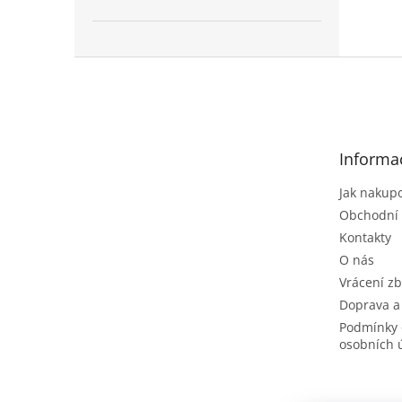
Z
á
p
a
t
Informa
í
Jak nakup
Obchodní
Kontakty
O nás
Vrácení zb
Doprava a
Podmínky 
osobních 