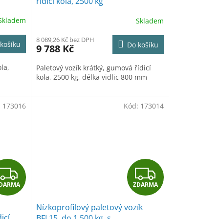
řídicí kola, 2500 kg
R
R
Skladem
Skladem
M
M
8 089,26 Kč bez DPH
košíku
Do košíku
9 788 Kč
A
A
la,
Paletový vozík krátký, gumová řídicí
kola, 2500 kg, délka vidlic 800 mm
:
173016
Kód:
173014
Z
Z
DARMA
ZDARMA
D
D
Nízkoprofilový paletový vozík
A
A
icí
BFL15, do 1 500 kg, s