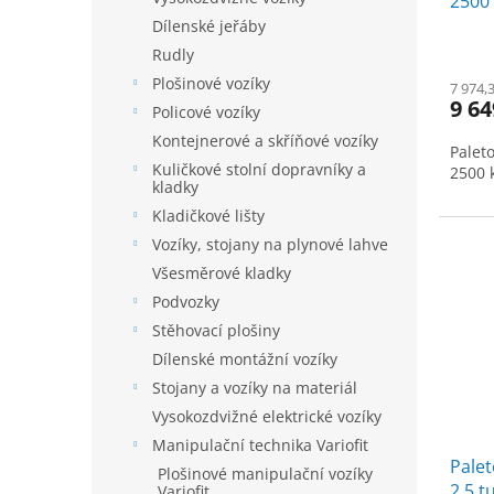
2500
t
ů
Dílenské jeřáby
Rudly
Plošinové vozíky
7 974,
9 64
Policové vozíky
Kontejnerové a skříňové vozíky
Paleto
Kuličkové stolní dopravníky a
2500 
kladky
Kladičkové lišty
Vozíky, stojany na plynové lahve
Všesměrové kladky
Podvozky
Stěhovací plošiny
Dílenské montážní vozíky
Stojany a vozíky na materiál
Vysokozdvižné elektrické vozíky
Manipulační technika Variofit
Palet
Plošinové manipulační vozíky
2,5 t
Variofit