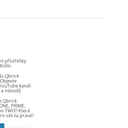
í přístřešky
 Kolín
ás Qbrick
Objevte
í YouTube kanál
ů a návodů
e Qbrick
ONE, PRIME,
bo TWO? Která
pro vás ta pravá?