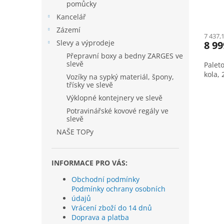
pomůcky
Kancelář
Zázemí
7 437,
Slevy a výprodeje
8 99
Přepravní boxy a bedny ZARGES ve
slevě
Paleto
kola,
Vozíky na sypký materiál, špony,
třísky ve slevě
Výklopné kontejnery ve slevě
Potravinářské kovové regály ve
slevě
NAŠE TOPy
INFORMACE PRO VÁS:
Obchodní podmínky
Podmínky ochrany osobních
údajů
Vrácení zboží do 14 dnů
Doprava a platba