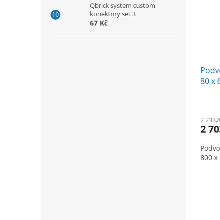
Qbrick system custom
konektory set 3
67 Kč
Podv
80 x 
2 233,
2 70
Podvo
800 x