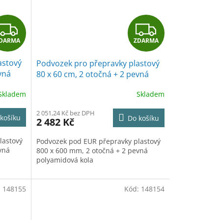
Z
Z
DARMA
ZDARMA
D
D
astový
Podvozek pro přepravky plastový
A
A
vná
80 x 60 cm, 2 otočná + 2 pevná
polyamidová kola
R
R
Skladem
Skladem
M
M
2 051,24 Kč bez DPH
košíku
Do košíku
2 482 Kč
A
A
lastový
Podvozek pod EUR přepravky plastový
vná
800 x 600 mm, 2 otočná + 2 pevná
polyamidová kola
:
148155
Kód:
148154