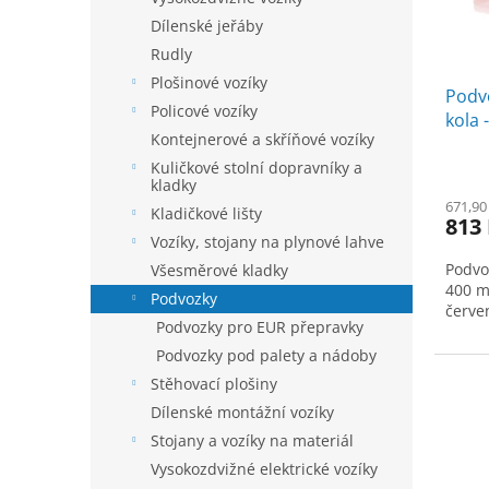
r
ů
o
Dílenské jeřáby
d
Rudly
u
Plošinové vozíky
Podv
k
Policové vozíky
kola 
t
Kontejnerové a skříňové vozíky
ů
Kuličkové stolní dopravníky a
kladky
671,90
Kladičkové lišty
813
Vozíky, stojany na plynové lahve
Podvo
Všesměrové kladky
400 m
Podvozky
červe
Podvozky pro EUR přepravky
Podvozky pod palety a nádoby
Stěhovací plošiny
Dílenské montážní vozíky
Stojany a vozíky na materiál
Vysokozdvižné elektrické vozíky