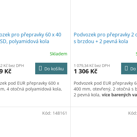
zek pro přepravky 60 x 40
Podvozek pro přepravky 2 
ESD, polyamidová kola
s brzdou + 2 pevná kola
Skladem
52 Kč bez DPH
1 079,34 Kč bez DPH
Do košíku
Do 
9 Kč
1 306 Kč
zek pod EUR přepravky 600 x
Podvozek pod EUR přepravky 6
m, 4 otočná polyamidová kola,
400 mm, otevřený, 2 otočná s 
2 pevná kola,
více barených va
Kód:
148161
Kód