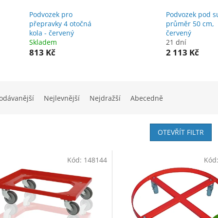
Podvozek pro
Podvozek pod s
přepravky 4 otočná
průměr 50 cm,
kola - červený
červený
Skladem
21 dní
813 Kč
2 113 Kč
odávanější
Nejlevnější
Nejdražší
Abecedně
OTEVŘÍT FILTR
Kód:
148144
Kód