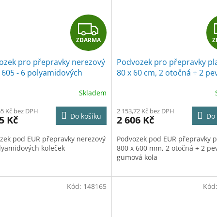
Z
ZDARMA
Z
D
ozek pro přepravky nerezový
Podvozek pro přepravky pl
A
 605 - 6 polyamidových
80 x 60 cm, 2 otočná + 2 pe
ek
gumová kola
R
Skladem
M
65 Kč bez DPH
2 153,72 Kč bez DPH
Do košíku
Do 
5 Kč
2 606 Kč
A
zek pod EUR přepravky nerezový
Podvozek pod EUR přepravky p
olyamidových koleček
800 x 600 mm, 2 otočná + 2 pe
gumová kola
Kód:
148165
Kód