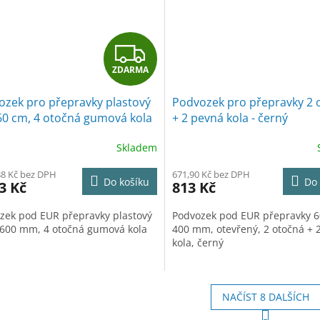
Z
ZDARMA
D
ozek pro přepravky plastový
Podvozek pro přepravky 2 
A
60 cm, 4 otočná gumová kola
+ 2 pevná kola - černý
R
Skladem
M
88 Kč bez DPH
671,90 Kč bez DPH
Do košíku
Do 
3 Kč
813 Kč
A
zek pod EUR přepravky plastový
Podvozek pod EUR přepravky 6
 600 mm, 4 otočná gumová kola
400 mm, otevřený, 2 otočná + 
kola, černý
NAČÍST 8 DALŠÍCH
S