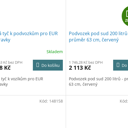
Z
á tyč k podvozkům pro EUR
Podvozek pod sud 200 litrů 
ravky
průměr 63 cm, červený
Skladem
63 Kč bez DPH
1 746,28 Kč bez DPH
Do košíku
Do 
8 Kč
2 113 Kč
 tyč k vozíkům pro EUR
Podvozek pod sud 200 litrů - 
avky
63 cm, červený
Kód:
148158
Kód