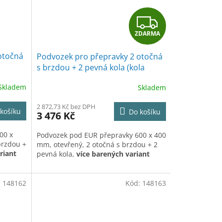
Z
ZDARMA
D
otočná
Podvozek pro přepravky 2 otočná
A
s brzdou + 2 pevná kola (kola
nerez)
R
Skladem
Skladem
M
2 872,73 Kč bez DPH
košíku
Do košíku
3 476 Kč
A
00 x
Podvozek pod EUR přepravky 600 x 400
brzdou +
mm, otevřený, 2 otočná s brzdou + 2
riant
pevná kola,
více barených variant
:
148162
Kód:
148163