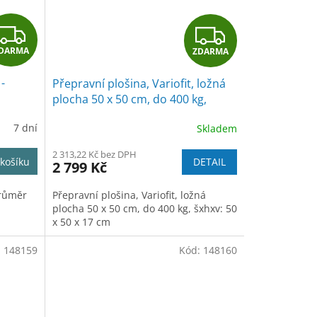
Z
Z
DARMA
ZDARMA
D
D
-
Přepravní plošina, Variofit, ložná
A
A
plocha 50 x 50 cm, do 400 kg,
modrá/antracit
R
R
7 dní
Skladem
M
M
2 313,22 Kč bez DPH
DETAIL
košíku
2 799 Kč
A
A
Přepravní plošina, Variofit, ložná
průměr
plocha 50 x 50 cm, do 400 kg, šxhxv: 50
x 50 x 17 cm
:
148159
Kód:
148160