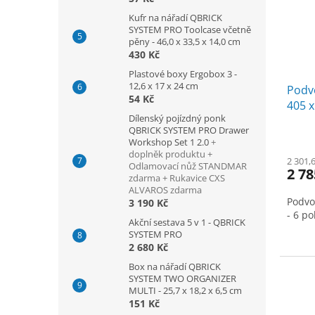
Kufr na nářadí QBRICK
SYSTEM PRO Toolcase včetně
pěny - 46,0 x 33,5 x 14,0 cm
430 Kč
Plastové boxy Ergobox 3 -
12,6 x 17 x 24 cm
Podv
54 Kč
405 x
Dílenský pojízdný ponk
koleč
QBRICK SYSTEM PRO Drawer
Workshop Set 1 2.0
+
doplněk produktu +
2 301,
Odlamovací nůž STANDMAR
2 78
zdarma + Rukavice CXS
ALVAROS zdarma
Podvo
3 190 Kč
- 6 p
Akční sestava 5 v 1 - QBRICK
SYSTEM PRO
2 680 Kč
Box na nářadí QBRICK
SYSTEM TWO ORGANIZER
MULTI - 25,7 x 18,2 x 6,5 cm
151 Kč