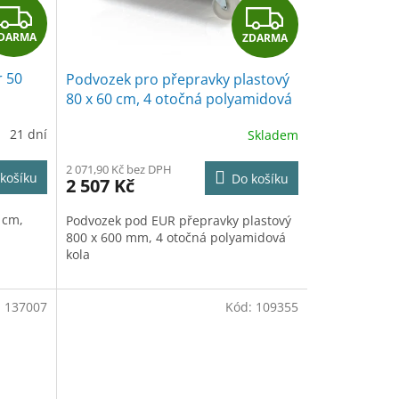
Z
Z
DARMA
ZDARMA
D
D
r 50
Podvozek pro přepravky plastový
A
A
80 x 60 cm, 4 otočná polyamidová
kola
R
R
21 dní
Skladem
M
M
2 071,90 Kč bez DPH
košíku
Do košíku
2 507 Kč
A
A
 cm,
Podvozek pod EUR přepravky plastový
800 x 600 mm, 4 otočná polyamidová
kola
:
137007
Kód:
109355