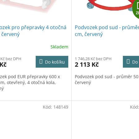
Z
ozek pro přepravky 4 otočná
Podvozek pod sud - průmě
- červený
cm, červený
Skladem
 Kč bez DPH
1 746,28 Kč bez DPH
Do košíku
Do 
 Kč
2 113 Kč
zek pod EUR přepravky 600 x
Podvozek pod sud - průměr 50
m, otevřený, 4 otočná kola,
červený
ný
Kód:
148149
Kód