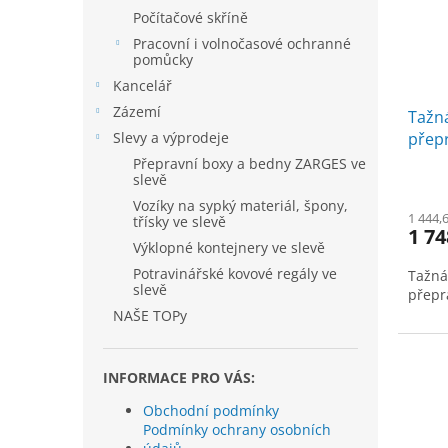
Počítačové skříně
Pracovní i volnočasové ochranné
pomůcky
Kancelář
Zázemí
Tažn
Slevy a výprodeje
přep
Přepravní boxy a bedny ZARGES ve
slevě
Vozíky na sypký materiál, špony,
1 444,
třísky ve slevě
1 74
Výklopné kontejnery ve slevě
Potravinářské kovové regály ve
Tažná
slevě
přepr
NAŠE TOPy
INFORMACE PRO VÁS:
Obchodní podmínky
Podmínky ochrany osobních