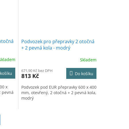
otočná
Podvozek pro přepravky 2 otočná
+ 2 pevná kola - modrý
Skladem
Skladem
671,90 Kč bez DPH
košíku
Do košíku
813 Kč
00 x
Podvozek pod EUR přepravky 600 x 400
2 pevná
mm, otevřený, 2 otočná + 2 pevná kola,
modrý