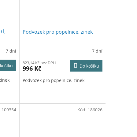
 l,
Podvozek pro popelnice, zinek
7 dní
7 dní
823,14 Kč bez DPH
košíku
Do košíku
996 Kč
zinek
Podvozek pro popelnice, zinek
:
109354
Kód:
186026