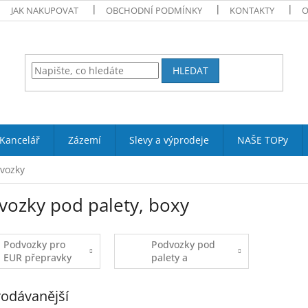
JAK NAKUPOVAT
OBCHODNÍ PODMÍNKY
KONTAKTY
O
HLEDAT
Kancelář
Zázemí
Slevy a výprodeje
NAŠE TOPy
vozky
vozky pod palety, boxy
Podvozky pro
Podvozky pod
EUR přepravky
palety a
nádoby
odávanější