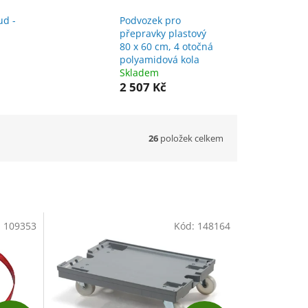
ud -
Podvozek pro
přepravky plastový
80 x 60 cm, 4 otočná
polyamidová kola
Skladem
2 507 Kč
26
položek celkem
:
109353
Kód:
148164