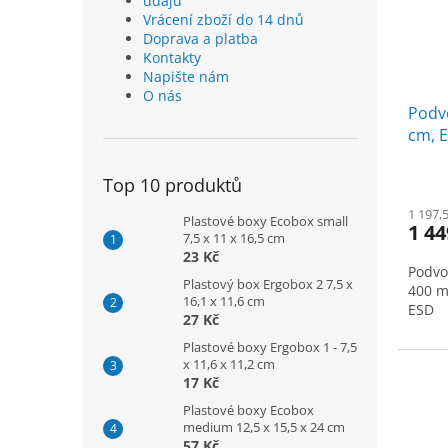
údajů
Vrácení zboží do 14 dnů
Doprava a platba
Kontakty
Napište nám
O nás
Podvo
cm, 
Top 10 produktů
1 197,
Plastové boxy Ecobox small
1 44
7,5 x 11 x 16,5 cm
23 Kč
Podvo
Plastový box Ergobox 2 7,5 x
400 m
16,1 x 11,6 cm
ESD
27 Kč
Plastové boxy Ergobox 1 - 7,5
x 11,6 x 11,2 cm
17 Kč
Plastové boxy Ecobox
medium 12,5 x 15,5 x 24 cm
57 Kč