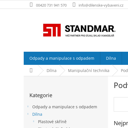
Přejít
00420 731 941 570
info@dilenske-vybaveni.cz
na
obsah
Odpady a manipulace s odpadem
Dílna
Domů
Dílna
Manipulační technika
Pod
P
Pod
o
Přeskočit
s
Kategorie
kategorie
t
r
Odpady a manipulace s odpadem
a
Dílna
n
Plastové skříně
Nejpr
n