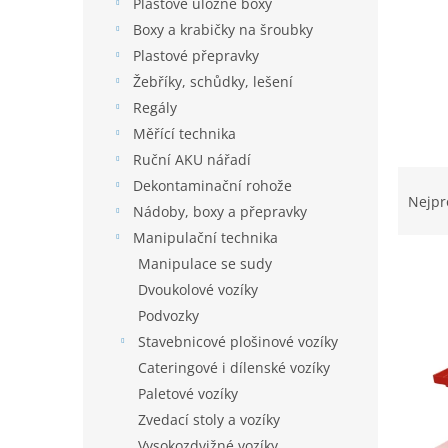
í
Plastové úložné boxy
p
Boxy a krabičky na šroubky
a
Plastové přepravky
n
Žebříky, schůdky, lešení
e
Regály
l
Měřící technika
Ruční AKU nářadí
Ř
Dekontaminační rohože
a
Nejpr
Nádoby, boxy a přepravky
z
Manipulační technika
e
n
Manipulace se sudy
í
Dvoukolové vozíky
p
V
Podvozky
r
ý
Stavebnicové plošinové vozíky
o
p
Cateringové i dílenské vozíky
d
i
u
Paletové vozíky
s
k
Zvedací stoly a vozíky
p
t
Vysokozdvižné vozíky