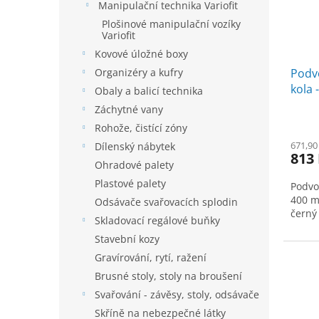
Manipulační technika Variofit
Plošinové manipulační vozíky
Variofit
Kovové úložné boxy
Organizéry a kufry
Podv
kola 
Obaly a balicí technika
Záchytné vany
Rohože, čistící zóny
671,90
Dílenský nábytek
813
Ohradové palety
Plastové palety
Podvo
400 m
Odsávače svařovacích splodin
černý
Skladovací regálové buňky
Stavební kozy
Gravírování, rytí, ražení
Brusné stoly, stoly na broušení
Svařování - závěsy, stoly, odsávače
Skříně na nebezpečné látky