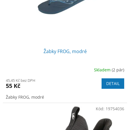
o
d
u
k
t
ů
Žabky FROG, modré
Skladem
(2 pár)
45,45 Kč bez DPH
DETAIL
55 Kč
Žabky FROG, modré
Kód:
19754036