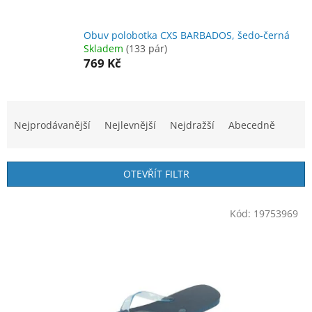
Obuv polobotka CXS BARBADOS, šedo-černá
Skladem
(133 pár)
769 Kč
Ř
a
Nejprodávanější
Nejlevnější
Nejdražší
Abecedně
z
e
n
OTEVŘÍT FILTR
í
p
V
r
Kód:
19753969
ý
o
p
d
i
u
s
k
p
t
r
ů