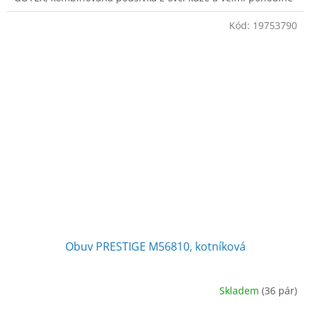
pěnové hmoty LUNAR, podešev: PU-
Kód:
19753790
Obuv PRESTIGE M56810, kotníková
Skladem
(36 pár)