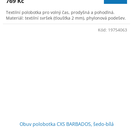
769 Kč
Textilní polobotka pro volný čas, prodyšná a pohodlná.
Materiál: textilní svršek (tloušťka 2 mm), phylonová podešev.
Kód:
19754063
Obuv polobotka CXS BARBADOS, šedo-bílá