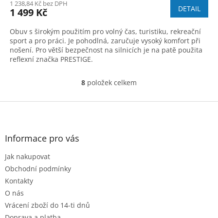
1 238,84 Kč bez DPH
DETAIL
1 499 Kč
Obuv s širokým použitím pro volný čas, turistiku, rekreační
sport a pro práci. Je pohodlná, zaručuje vysoký komfort při
nošení. Pro větší bezpečnost na silnicích je na patě použita
reflexní značka PRESTIGE.
8
položek celkem
O
v
l
Z
á
á
d
p
a
a
Informace pro vás
c
t
í
Jak nakupovat
í
p
r
Obchodní podmínky
v
Kontakty
k
O nás
y
Vrácení zboží do 14-ti dnů
v
ý
Doprava a platba