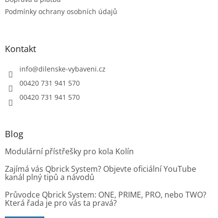
p
Podmínky ochrany osobních údajů
i
s
u
Kontakt
info
@
dilenske-vybaveni.cz
00420 731 941 570
00420 731 941 570
Blog
Modulární přístřešky pro kola Kolín
Zajímá vás Qbrick System? Objevte oficiální YouTube
kanál plný tipů a návodů
Průvodce Qbrick System: ONE, PRIME, PRO, nebo TWO?
Která řada je pro vás ta pravá?