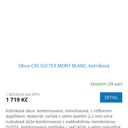
Obuv CXS GO-TEX MONT BLANC, kotníková
Skladem
(39 pár)
1 420,66 Kč bez DPH
DETAIL
1 719 Kč
Kotníková obuv, kombinovaná, volnočasová, s reflexním
doplňkem. Materiál: svršek z velmi kvalitní 2,2 mm silné
nubukové kůže kombinovaný s voděodolnou membránou
GOTEX, kombinovaná podšívka z ovčí kůže a velmi pohodlné