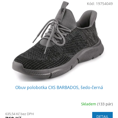
Kód:
19754049
Obuv polobotka CXS BARBADOS, šedo-černá
Skladem
(133 pár)
635,54 Kč bez DPH
DETAIL