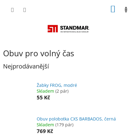
Přejít
NÁKUP
na
obsah
KOŠÍK
Obuv pro volný čas
Nejprodávanější
Žabky FROG, modré
Skladem
(2 pár)
55 Kč
Obuv polobotka CXS BARBADOS, černá
Skladem
(179 pár)
769 Kč