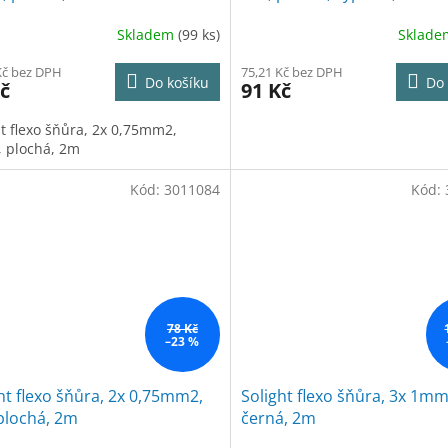
Skladem
(99 ks)
Sklad
Kč bez DPH
75,21 Kč bez DPH
Do košíku
Do 
č
91 Kč
ht flexo šňůra, 2x 0,75mm2,
, plochá, 2m
Kód:
3011084
Kód:
78 Kč
–23 %
ht flexo šňůra, 2x 0,75mm2,
Solight flexo šňůra, 3x 1mm
 plochá, 2m
černá, 2m