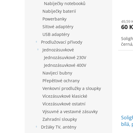
Nabíječky notebooků
Nabíječky baterií
Powerbanky
49,59 
60 K
Síťové adaptéry
USB adaptéry
Solig
Prodlužovací přívody
černá
Jednozásuvkové
Jednozásuvkové 230V
Jednozásuvkové 400V
Navíjecí bubny
Přepěťové ochrany
Venkovní prodlužky a sloupky
Vícezásuvkové klasické
Vícezásuvkové ostatní
Výsuvné a vestavné zásuvky
Solig
Zahradní sloupky
bílá,
Držáky TV, antény