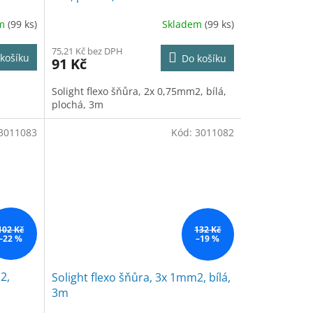
em
(99 ks)
Skladem
(99 ks)
75,21 Kč bez DPH
košíku
Do košíku
91 Kč
Solight flexo šňůra, 2x 0,75mm2, bílá,
plochá, 3m
3011083
Kód:
3011082
102 Kč
132 Kč
–22 %
–19 %
2,
Solight flexo šňůra, 3x 1mm2, bílá,
3m