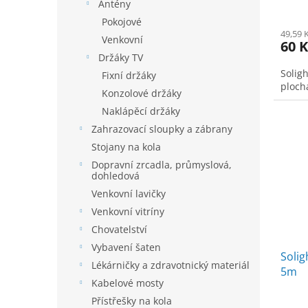
Antény
Pokojové
49,59 
Venkovní
60 K
Držáky TV
Soligh
Fixní držáky
ploch
Konzolové držáky
Naklápěcí držáky
Zahrazovací sloupky a zábrany
Stojany na kola
Dopravní zrcadla, průmyslová,
dohledová
Venkovní lavičky
Venkovní vitríny
Chovatelství
Vybavení šaten
Solig
Lékárničky a zdravotnický materiál
5m
Kabelové mosty
Přístřešky na kola