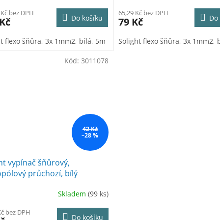
 Kč bez DPH
65,29 Kč bez DPH
Do košíku
Do 
 Kč
79 Kč
ht flexo šňůra, 3x 1mm2, bílá, 5m
Solight flexo šňůra, 3x 1mm2, 
Kód:
3011078
42 Kč
–28 %
ht vypínač šňůrový,
pólový průchozí, bílý
Skladem
(99 ks)
Kč bez DPH
Do košíku