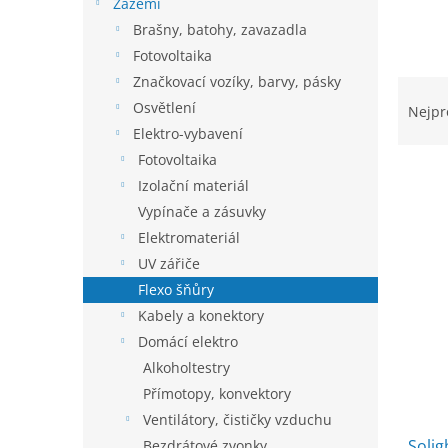
í
Zázemí
p
Brašny, batohy, zavazadla
a
Fotovoltaika
n
Značkovací vozíky, barvy, pásky
Ř
e
a
Osvětlení
l
Nejpr
z
Elektro-vybavení
e
Fotovoltaika
n
Izolační materiál
í
Vypínače a zásuvky
p
V
r
Elektromateriál
ý
o
UV zářiče
p
d
Flexo šňůry
i
u
s
Kabely a konektory
k
p
Domácí elektro
t
r
Alkoholtestry
ů
o
Přímotopy, konvektory
d
Ventilátory, čističky vzduchu
u
Solig
Bezdrátové zvonky