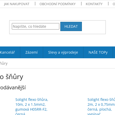
JAK NAKUPOVAT
OBCHODNÍ PODMÍNKY
KONTAKTY
O
HLEDAT
Kancelář
Zázemí
Slevy a výprodeje
NAŠE TOPy
šňůry
xo šňůry
odávanější
Solight flexo šňůra,
Solight flexo šň
10m, 2 x 1.5mm2,
2m, 2 x 0,75mm
gumová H05RR-F2,
černá, plochá,
černá
vypínač