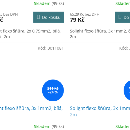
Skladem
(99 ks)
Sklad
Kč bez DPH
65,29 Kč bez DPH
Do košíku
Do 
č
79 Kč
t flexo šňůra, 2x 0,75mm2, bílá,
Solight flexo šňůra, 3x 1mm2, 
á, 2m
2m
Kód:
3011081
Kód:
211 Kč
–24 %
ht flexo šňůra, 3x 1mm2, bílá,
Solight flexo šňůra, 3x 1mm2
2m
Skladem
(99 ks)
Sklad