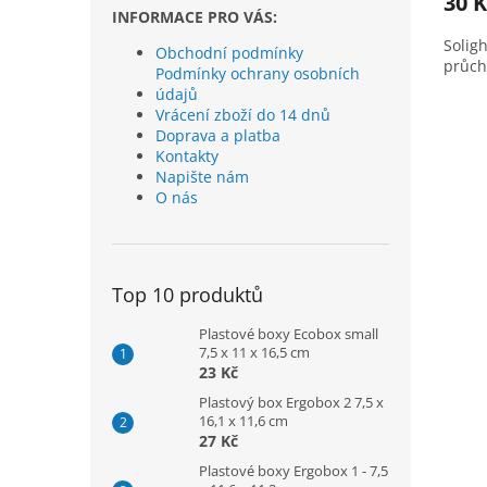
30 K
INFORMACE PRO VÁS:
Solig
Obchodní podmínky
průcho
Podmínky ochrany osobních
údajů
Vrácení zboží do 14 dnů
Doprava a platba
Kontakty
Napište nám
O nás
Top 10 produktů
Plastové boxy Ecobox small
7,5 x 11 x 16,5 cm
23 Kč
Plastový box Ergobox 2 7,5 x
16,1 x 11,6 cm
27 Kč
Plastové boxy Ergobox 1 - 7,5