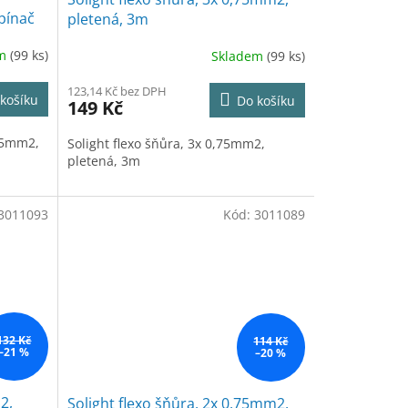
pínač
pletená, 3m
em
(99 ks)
Skladem
(99 ks)
123,14 Kč bez DPH
košíku
Do košíku
149 Kč
,75mm2,
Solight flexo šňůra, 3x 0,75mm2,
pletená, 3m
3011093
Kód:
3011089
132 Kč
114 Kč
–21 %
–20 %
2,
Solight flexo šňůra, 2x 0,75mm2,