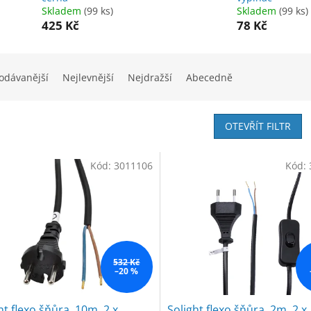
Skladem
(99 ks)
Skladem
(99 ks)
425 Kč
78 Kč
odávanější
Nejlevnější
Nejdražší
Abecedně
OTEVŘÍT FILTR
Kód:
3011106
Kód:
532 Kč
–20 %
ht flexo šňůra, 10m, 2 x
Solight flexo šňůra, 2m, 2 x