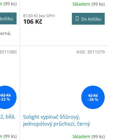
em
(99 ks)
Skladem
(99 ks)
87,60 Kč bez DPH
košíku
Do košíku
106 Kč
černá,
3011080
Kód:
3011079
102 Kč
42 Kč
–22 %
–28 %
, bílá,
Solight vypínač šňůrový,
jednopólový průchozí, černý
em
(99 ks)
Skladem
(99 ks)