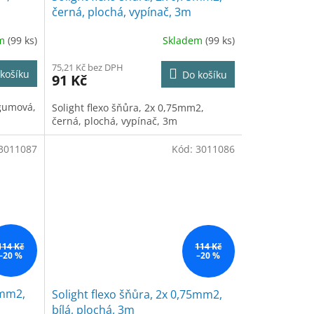
černá, plochá, vypínač, 3m
em
(99 ks)
Skladem
(99 ks)
75,21 Kč bez DPH
košíku
Do košíku
91 Kč
 gumová,
Solight flexo šňůra, 2x 0,75mm2,
černá, plochá, vypínač, 3m
3011087
Kód:
3011086
114 Kč
114 Kč
–20 %
–20 %
5mm2,
Solight flexo šňůra, 2x 0,75mm2,
bílá, plochá, 3m