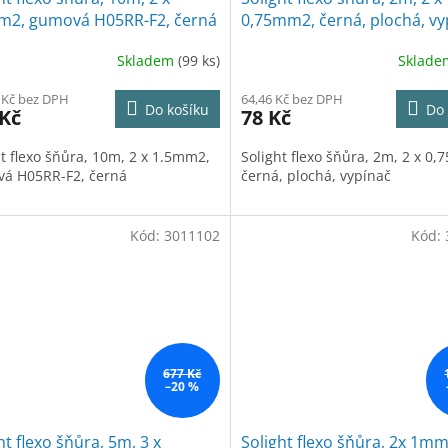
m2, gumová H05RR-F2, černá
0,75mm2, černá, plochá, vy
Skladem
(99 ks)
Sklad
 Kč bez DPH
64,46 Kč bez DPH
Do košíku
Do 
 Kč
78 Kč
ht flexo šňůra, 10m, 2 x 1.5mm2,
Solight flexo šňůra, 2m, 2 x 0
á H05RR-F2, černá
černá, plochá, vypínač
Kód:
3011102
Kód:
677 Kč
–20 %
ht flexo šňůra, 5m, 3 x
Solight flexo šňůra, 2x 1mm