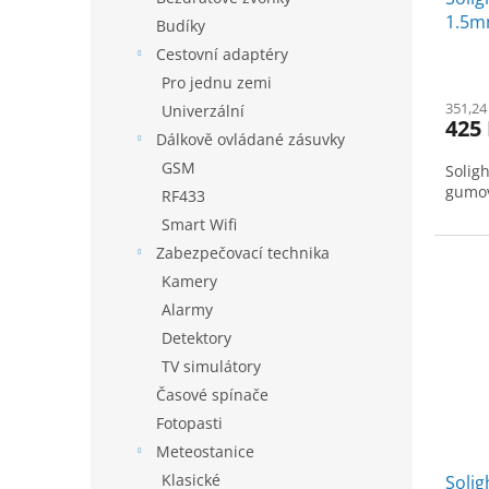
k
1.5m
t
Budíky
ů
Cestovní adaptéry
Pro jednu zemi
351,24
Univerzální
425
Dálkově ovládané zásuvky
GSM
Solig
gumov
RF433
Smart Wifi
Zabezpečovací technika
Kamery
Alarmy
Detektory
TV simulátory
Časové spínače
Fotopasti
Meteostanice
Klasické
Solig