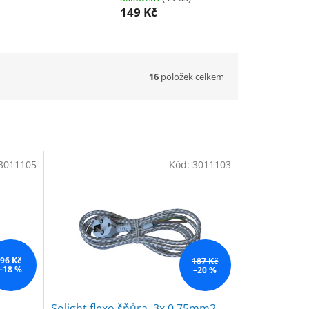
149 Kč
16
položek celkem
3011105
Kód:
3011103
96 Kč
187 Kč
–18 %
–20 %
Solight flexo šňůra, 3x 0,75mm2,