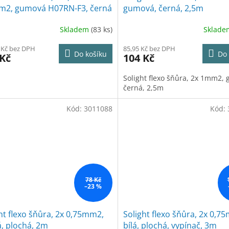
m2, gumová H07RN-F3, černá
gumová, černá, 2,5m
Skladem
(83 ks)
Sklad
 Kč bez DPH
85,95 Kč bez DPH
Do košíku
Do 
 Kč
104 Kč
Solight flexo šňůra, 2x 1mm2,
černá, 2,5m
Kód:
3011088
Kód:
78 Kč
–23 %
ht flexo šňůra, 2x 0,75mm2,
Solight flexo šňůra, 2x 0,7
, plochá, 2m
bílá, plochá, vypínač, 3m