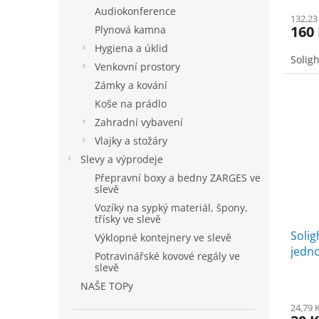
Audiokonference
132,23
160
Plynová kamna
Hygiena a úklid
Solig
Venkovní prostory
Zámky a kování
Koše na prádlo
Zahradní vybavení
Vlajky a stožáry
Slevy a výprodeje
Přepravní boxy a bedny ZARGES ve
slevě
Vozíky na sypký materiál, špony,
třísky ve slevě
Solig
Výklopné kontejnery ve slevě
jedno
Potravinářské kovové regály ve
slevě
NAŠE TOPy
24,79 