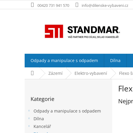
Přejít
00420 731 941 570
info@dilenske-vybaveni.cz
na
obsah
Odpady a manipulace s odpadem
Dílna
Domů
Zázemí
Elektro-vybavení
Flexo 
P
Fle
o
Přeskočit
s
Kategorie
kategorie
Nejpr
t
r
Odpady a manipulace s odpadem
a
Dílna
n
Kancelář
n