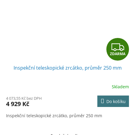
Z
ZDARMA
D
Inspekční teleskopické zrcátko, průměr 250 mm
A
R
Skladem
M
4 073,55 Kč bez DPH
Do košíku
4 929 Kč
A
Inspekční teleskopické zrcátko, průměr 250 mm