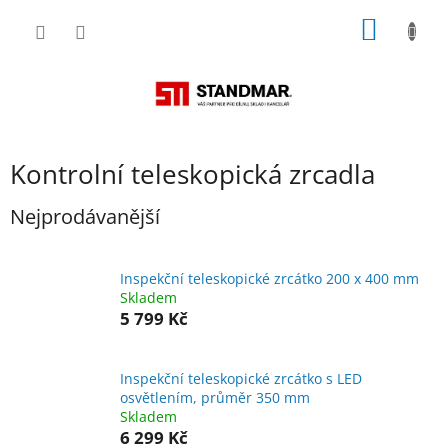
Přejít
NÁKUP
na
obsah
KOŠÍK
Kontrolní teleskopická zrcadla
Nejprodávanější
Inspekční teleskopické zrcátko 200 x 400 mm
Skladem
5 799 Kč
Inspekční teleskopické zrcátko s LED
osvětlením, průměr 350 mm
Skladem
6 299 Kč