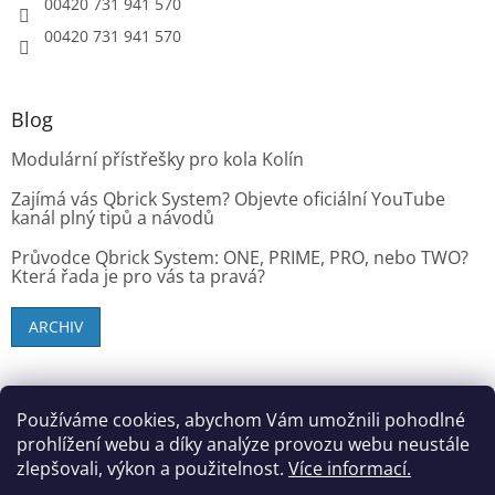
00420 731 941 570
00420 731 941 570
Blog
Modulární přístřešky pro kola Kolín
Zajímá vás Qbrick System? Objevte oficiální YouTube
kanál plný tipů a návodů
Průvodce Qbrick System: ONE, PRIME, PRO, nebo TWO?
Která řada je pro vás ta pravá?
ARCHIV
SK zákazníci - dielenske-vybavenie.sk
Používáme cookies, abychom Vám umožnili pohodlné
prohlížení webu a díky analýze provozu webu neustále
zlepšovali, výkon a použitelnost.
Více informací.