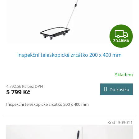
o
d
u
k
t
Z
ů
ZDARMA
D
Inspekční teleskopické zrcátko 200 x 400 mm
A
R
Skladem
M
4 792,56 Kč bez DPH
Do košíku
5 799 Kč
A
Inspekční teleskopické zrcátko 200 x 400 mm
Kód:
303011