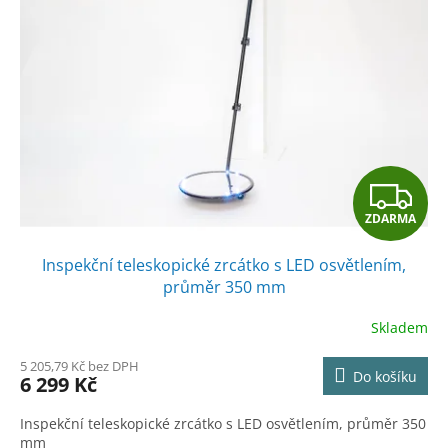
Z
ZDARMA
D
Inspekční teleskopické zrcátko s LED osvětlením,
A
průměr 350 mm
R
Skladem
M
5 205,79 Kč bez DPH
Do košíku
6 299 Kč
A
Inspekční teleskopické zrcátko s LED osvětlením, průměr 350
mm