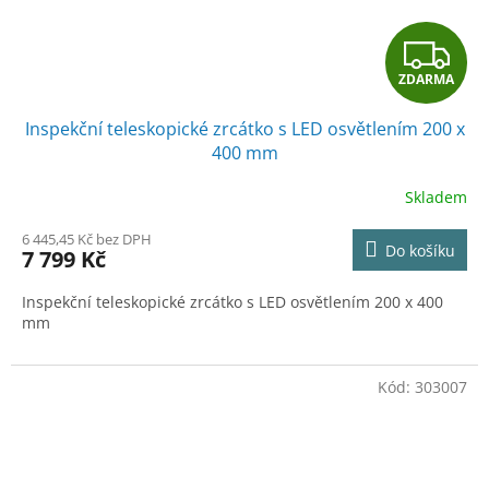
Z
ZDARMA
D
Inspekční teleskopické zrcátko s LED osvětlením 200 x
A
400 mm
R
Skladem
M
6 445,45 Kč bez DPH
Do košíku
7 799 Kč
A
Inspekční teleskopické zrcátko s LED osvětlením 200 x 400
mm
Kód:
303007