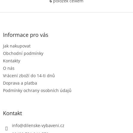
6
položek celkem
O
v
l
Z
á
á
d
p
a
a
Informace pro vás
c
t
í
Jak nakupovat
í
p
r
Obchodní podmínky
v
Kontakty
k
O nás
y
Vrácení zboží do 14-ti dnů
v
ý
Doprava a platba
p
Podmínky ochrany osobních údajů
i
s
u
Kontakt
info
@
dilenske-vybaveni.cz