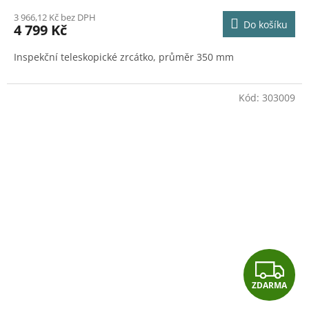
M
3 966,12 Kč bez DPH
Do košíku
4 799 Kč
A
Inspekční teleskopické zrcátko, průměr 350 mm
Kód:
303009
Z
ZDARMA
D