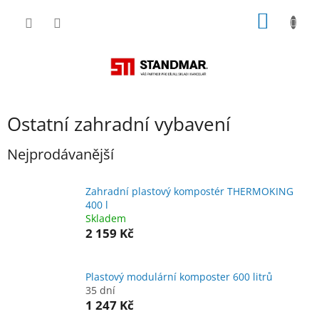
Přejít
NÁKUP
na
obsah
KOŠÍK
Ostatní zahradní vybavení
Nejprodávanější
Zahradní plastový kompostér THERMOKING
400 l
Skladem
2 159 Kč
Plastový modulární komposter 600 litrů
35 dní
1 247 Kč