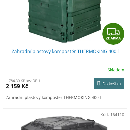
o
d
u
k
t
Z
ů
ZDARMA
D
Zahradní plastový kompostér THERMOKING 400 l
A
R
Skladem
M
1 784,30 Kč bez DPH
Do košíku
2 159 Kč
A
Zahradní plastový kompostér THERMOKING 400 l
Kód:
164110