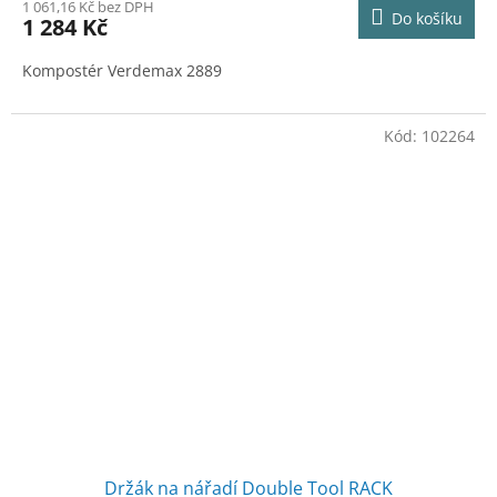
1 061,16 Kč bez DPH
Do košíku
1 284 Kč
Kompostér Verdemax 2889
Kód:
102264
Držák na nářadí Double Tool RACK