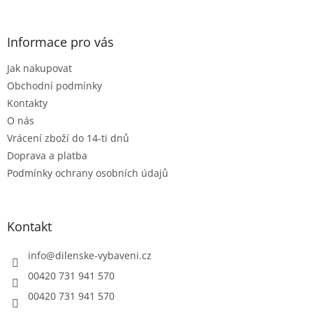
á
á
d
p
a
a
Informace pro vás
c
t
í
Jak nakupovat
í
p
r
Obchodní podmínky
v
Kontakty
k
O nás
y
Vrácení zboží do 14-ti dnů
v
ý
Doprava a platba
p
Podmínky ochrany osobních údajů
i
s
u
Kontakt
info
@
dilenske-vybaveni.cz
00420 731 941 570
00420 731 941 570