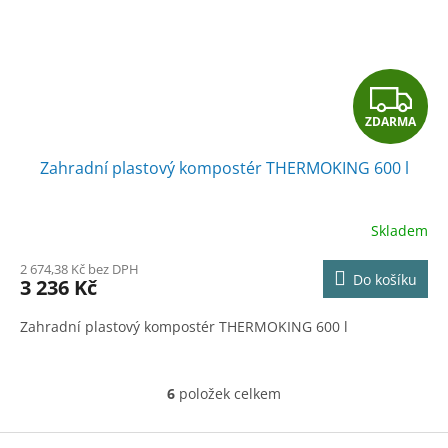
Z
ZDARMA
D
Zahradní plastový kompostér THERMOKING 600 l
A
R
Skladem
M
2 674,38 Kč bez DPH
Do košíku
3 236 Kč
A
Zahradní plastový kompostér THERMOKING 600 l
6
položek celkem
O
v
l
Z