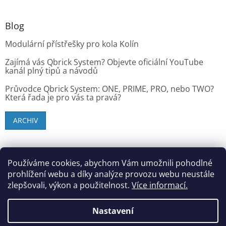
Blog
Modulární přístřešky pro kola Kolín
Zajímá vás Qbrick System? Objevte oficiální YouTube
kanál plný tipů a návodů
Průvodce Qbrick System: ONE, PRIME, PRO, nebo TWO?
Která řada je pro vás ta pravá?
ARCHIV
SK zákazníci - dielenske-vybavenie.sk
Používáme cookies, abychom Vám umožnili pohodlné
prohlížení webu a díky analýze provozu webu neustále
zlepšovali, výkon a použitelnost.
Více informací.
Vytvořil Shoptet
Nastavení