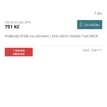
7 dní
620,66 Kč bez DPH
Do košíku
751 Kč
Praktický držák na zahradní i jiné náčiní Double Tool RACK
Kód:
164111
+ Dárek
zdarma