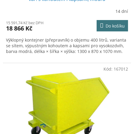
R
14 dní
M
15 591,74 Kč bez DPH
Do košíku
18 866 Kč
A
Výklopný kontejner (přepravník) o objemu 400 litrů, varianta
se sítem, výpustným kohoutem a kapsami pro vysokozdvih,
barva modrá, délka × šířka × výška: 1300 x 870 x 1070 mm.
Kód:
167012