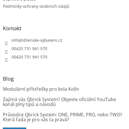
p
Podmínky ochrany osobních údajů
i
s
u
Kontakt
info
@
dilenske-vybaveni.cz
00420 731 941 570
00420 731 941 570
Blog
Modulární přístřešky pro kola Kolín
Zajímá vás Qbrick System? Objevte oficiální YouTube
kanál plný tipů a návodů
Průvodce Qbrick System: ONE, PRIME, PRO, nebo TWO?
Která řada je pro vás ta pravá?