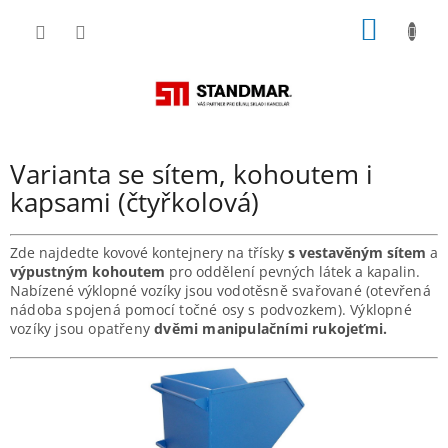
Přejít
NÁKUP
na
obsah
KOŠÍK
Varianta se sítem, kohoutem i
kapsami (čtyřkolová)
Zde najdedte kovové kontejnery na třísky
s vestavěným sítem
a
výpustným kohoutem
pro oddělení pevných látek a kapalin.
Nabízené výklopné vozíky jsou
vodotěsně svařované (otevřená
nádoba spojená pomocí točné osy s podvozkem). Výklopné
vozíky jsou opatřeny
dvěmi manipulačními rukojeťmi.