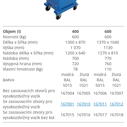
Objem (l)
400
600
Nosnost (kg)
600
600
Délka x šířka (mm)
1300 x 870
1370 x 1040
Výška (mm)
1 070
1130
Nádoba délka x šířka (mm)
1200 x 640
1270 x 810
Nádoba (mm)
700
770
Výsypná hrana (mm)
720
760
Vlastní hmotnost (kg)
78
110
modrá
žlutá
modrá
žlutá
RAL
RAL
RAL
RAL
BARVA
5015
1021
5015
1021
Bez zasouvacích otvorů pro
167004
167005
167006
167007
vysokozdvižný vozík
Se zasouvacími otvory pro
167001
167010
167011
167012
vysokozdvižný vozík
Se zasouvacími otvory pro
167015
167016
167017
167018
vysokozdvižný vozík bez kol