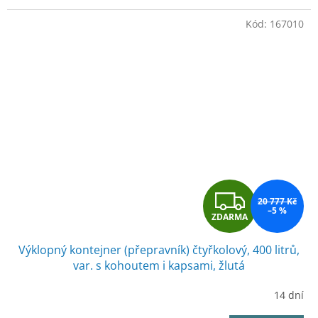
Kód:
167010
Z
20 777 Kč
–5 %
ZDARMA
D
Výklopný kontejner (přepravník) čtyřkolový, 400 litrů,
A
var. s kohoutem i kapsami, žlutá
R
14 dní