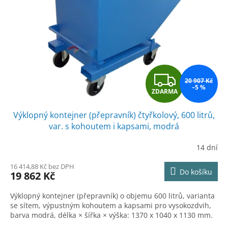
Z
20 907 Kč
–5 %
ZDARMA
D
Výklopný kontejner (přepravník) čtyřkolový, 600 litrů,
A
var. s kohoutem i kapsami, modrá
R
14 dní
M
16 414,88 Kč bez DPH
Do košíku
19 862 Kč
A
Výklopný kontejner (přepravník) o objemu 600 litrů, varianta
se sítem, výpustným kohoutem a kapsami pro vysokozdvih,
barva modrá, délka × šířka × výška: 1370 x 1040 x 1130 mm.