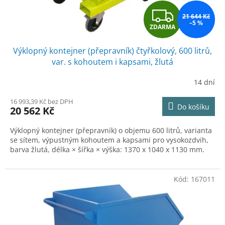
Z
21 644 Kč
–5 %
ZDARMA
D
Výklopný kontejner (přepravník) čtyřkolový, 600 litrů,
A
var. s kohoutem i kapsami, žlutá
R
14 dní
M
16 993,39 Kč bez DPH
Do košíku
20 562 Kč
A
Výklopný kontejner (přepravník) o objemu 600 litrů, varianta
se sítem, výpustným kohoutem a kapsami pro vysokozdvih,
barva žlutá, délka × šířka × výška: 1370 x 1040 x 1130 mm.
Kód:
167011