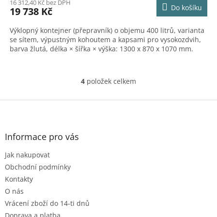
M
16 312,40 Kč bez DPH
Do košíku
19 738 Kč
A
Výklopný kontejner (přepravník) o objemu 400 litrů, varianta
se sítem, výpustným kohoutem a kapsami pro vysokozdvih,
barva žlutá, délka × šířka × výška: 1300 x 870 x 1070 mm.
4
položek celkem
O
v
l
Z
á
á
d
p
a
a
Informace pro vás
c
t
í
Jak nakupovat
í
p
r
Obchodní podmínky
v
Kontakty
k
O nás
y
Vrácení zboží do 14-ti dnů
v
ý
Doprava a platba