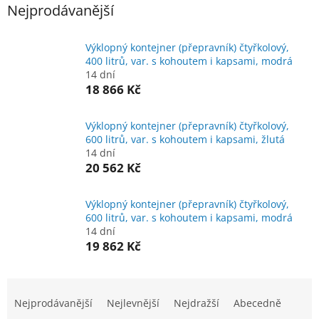
Nejprodávanější
Výklopný kontejner (přepravník) čtyřkolový,
400 litrů, var. s kohoutem i kapsami, modrá
14 dní
18 866 Kč
Výklopný kontejner (přepravník) čtyřkolový,
600 litrů, var. s kohoutem i kapsami, žlutá
14 dní
20 562 Kč
Výklopný kontejner (přepravník) čtyřkolový,
600 litrů, var. s kohoutem i kapsami, modrá
14 dní
19 862 Kč
Ř
a
Nejprodávanější
Nejlevnější
Nejdražší
Abecedně
z