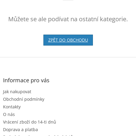
Můžete se ale podívat na ostatní kategorie.
ZPĚT DO OBCHODU
Z
á
p
a
Informace pro vás
t
Jak nakupovat
í
Obchodní podmínky
Kontakty
O nás
Vrácení zboží do 14-ti dnů
Doprava a platba