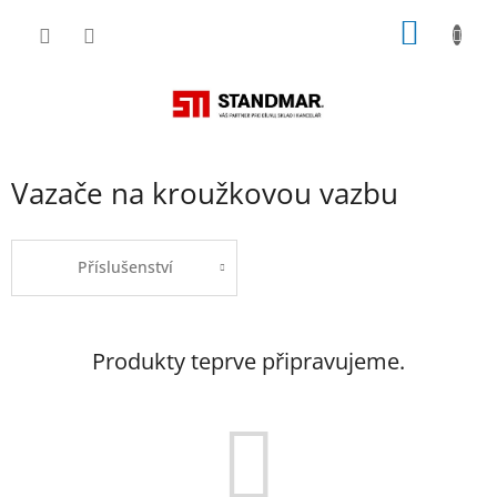
Přejít
NÁKUP
na
obsah
KOŠÍK
Vazače na kroužkovou vazbu
Příslušenství
Produkty teprve připravujeme.