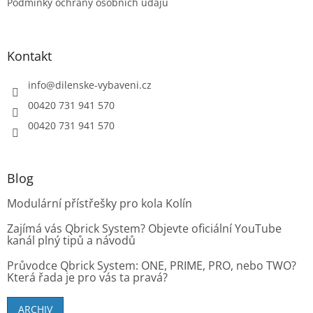
Podmínky ochrany osobních údajů
Kontakt
info
@
dilenske-vybaveni.cz
00420 731 941 570
00420 731 941 570
Blog
Modulární přístřešky pro kola Kolín
Zajímá vás Qbrick System? Objevte oficiální YouTube
kanál plný tipů a návodů
Průvodce Qbrick System: ONE, PRIME, PRO, nebo TWO?
Která řada je pro vás ta pravá?
ARCHIV