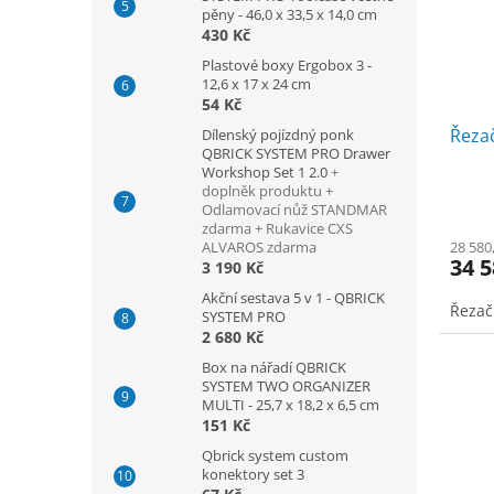
pěny - 46,0 x 33,5 x 14,0 cm
430 Kč
Plastové boxy Ergobox 3 -
12,6 x 17 x 24 cm
54 Kč
Řeza
Dílenský pojízdný ponk
QBRICK SYSTEM PRO Drawer
Workshop Set 1 2.0
+
doplněk produktu +
Odlamovací nůž STANDMAR
zdarma + Rukavice CXS
ALVAROS zdarma
28 580
34 5
3 190 Kč
Akční sestava 5 v 1 - QBRICK
Řezač
SYSTEM PRO
2 680 Kč
Box na nářadí QBRICK
SYSTEM TWO ORGANIZER
MULTI - 25,7 x 18,2 x 6,5 cm
151 Kč
Qbrick system custom
konektory set 3