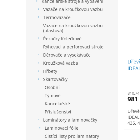
ý
Kancelářské stroje a vybavení
o
p
Vazače na kroužkovou vazbu
d
i
u
Termovazače
s
k
Vazače na kroužkovou vazbu
p
(plastová)
t
r
ů
Řezačky Kolečkové
o
Rýhovací a perforovací stroje
d
u
Děrovače a vysekávače
Dřevě
k
Kroužková vazba
IDEAL
t
Hřbety
435, 
ů
Skartovačky
Osobní
810,74
Týmové
981
Kancelářské
Dřevě
Příslušenství
IDEAL
Laminátory a laminovačky
435, 
Laminovací fólie
Čistící listy pro laminátory