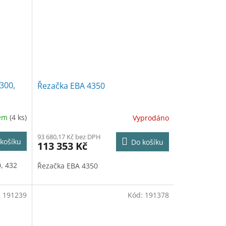
300,
Řezačka EBA 4350
dem
(4 ks)
Vyprodáno
93 680,17 Kč bez DPH
košíku
Do košíku
113 353 Kč
, 432
Řezačka EBA 4350
:
191239
Kód:
191378