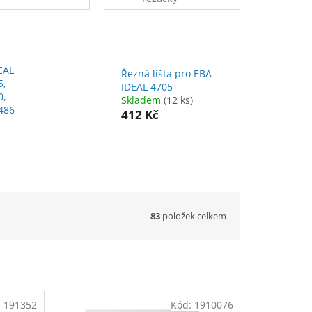
příslušenství
EAL
Řezná lišta pro EBA-
5,
IDEAL 4705
0,
Skladem
(12 ks)
 486
412 Kč
83
položek celkem
:
191352
Kód:
1910076