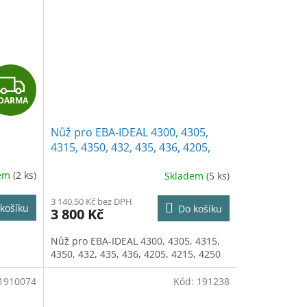
Z
DARMA
D
Nůž pro EBA-IDEAL 4300, 4305,
A
4315, 4350, 432, 435, 436, 4205,
4215, 4250
R
dem
(2 ks)
Skladem
(5 ks)
M
3 140,50 Kč bez DPH
košíku
Do košíku
3 800 Kč
A
Nůž pro EBA-IDEAL 4300, 4305, 4315,
4350, 432, 435, 436, 4205, 4215, 4250
1910074
Kód:
191238