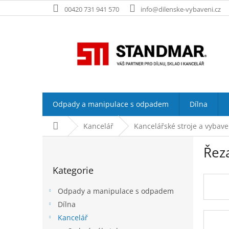
Přejít
00420 731 941 570
info@dilenske-vybaveni.cz
na
obsah
Odpady a manipulace s odpadem
Dílna
Domů
Kancelář
Kancelářské stroje a vybave
P
Řez
o
Přeskočit
s
Kategorie
kategorie
t
r
Odpady a manipulace s odpadem
a
Dílna
n
Kancelář
n