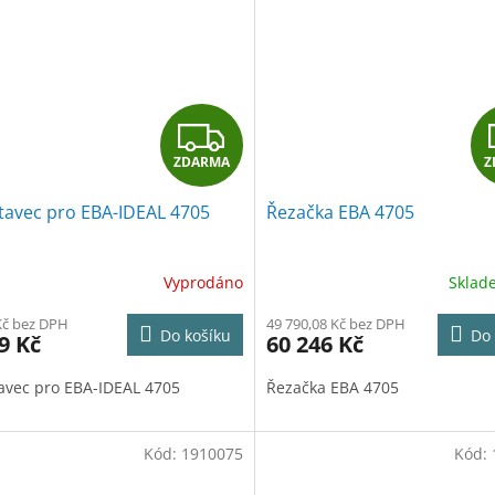
Z
ZDARMA
Z
D
tavec pro EBA-IDEAL 4705
Řezačka EBA 4705
A
R
Vyprodáno
Skla
M
Kč bez DPH
49 790,08 Kč bez DPH
Do košíku
Do 
9 Kč
60 246 Kč
A
avec pro EBA-IDEAL 4705
Řezačka EBA 4705
Kód:
1910075
Kód: