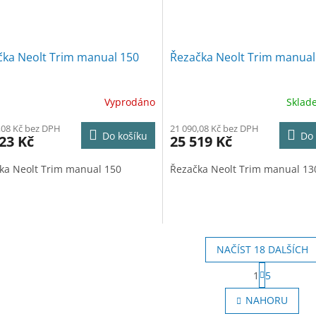
čka Neolt Trim manual 150
Řezačka Neolt Trim manual
Vyprodáno
Skla
,08 Kč bez DPH
21 090,08 Kč bez DPH
Do košíku
Do 
23 Kč
25 519 Kč
ka Neolt Trim manual 150
Řezačka Neolt Trim manual 13
NAČÍST 18 DALŠÍCH
S
1
5
t
O
r
v
NAHORU
á
l
n