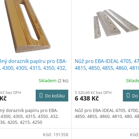
ný dorazník papíru pro EBA-
Nůž pro EBA-IDEAL 4705, 47
 4300, 4305, 4315, 4350, 432,
4815, 4850, 4855, 4860, 4810
436, 4205, 4215, 4250
485, 486
Skladem
(2 ks)
Skla
 Kč bez DPH
5 320,66 Kč bez DPH
Do košíku
Do 
 Kč
6 438 Kč
ný dorazník papíru pro EBA-
Nůž pro EBA-IDEAL 4705, 4700,
 4300, 4305, 4315, 4350, 432,
4850, 4855, 4860, 4810, 480, 4
436, 4205, 4215, 4250
Kód:
191358
Kód