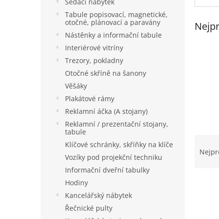
í
Sedací nábytek
p
Tabule popisovací, magnetické,
a
otočné, plánovací a paravány
Nejpr
n
Nástěnky a informační tabule
e
Interiérové vitríny
l
Trezory, pokladny
Otočné skříně na šanony
Věšáky
Plakátové rámy
Reklamní áčka (A stojany)
Reklamní / prezentační stojany,
tabule
Ř
Klíčové schránky, skříňky na klíče
a
Nejpr
Vozíky pod projekční techniku
z
Informační dveřní tabulky
e
n
Hodiny
í
Kancelářský nábytek
p
V
Řečnické pulty
r