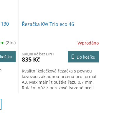
 130
Řezačka KW Trio eco 46
dem
(2 ks)
Vyprodáno
690,08 Kč bez DPH
košíku
Do košíku
835 Kč
0
Kvalitní kolečková řezačka s pevnou
kovovou základnou určená pro formát
A3. Maximální tloušťka řezu 0,7 mm.
Rotační nůž z nerezové tvrzené oceli.