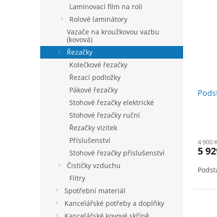
Laminovací film na roli
Rolové laminátory
Vazače na kroužkovou vazbu
(kovová)
Řezačky
Kolečkové řezačky
Řezací podložky
Pákové řezačky
Pods
Stohové řezačky elektrické
Stohové řezačky ruční
Řezačky vizitek
Příslušenství
4 900 
5 92
Stohové řezačky příslušenství
Čističky vzduchu
Podst
Filtry
Spotřební materiál
Kancelářské potřeby a doplňky
Kancelářské kovové skříně