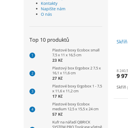
Kontakty
Napište nám
O nás
Top 10 produktů
Skříň
Plastové boxy Ecobox small
7,5 x 11 x 16,5 cm
23 Kč
Plastový box Ergobox 2 7,5 x
8 240,
16,1 x 11,6 cm
9 97
27 Kč
Plastové boxy Ergobox 1 - 7,5
Skříň
x 11,6 x 11,2 cm
17 Kč
Plastové boxy Ecobox
medium 12,5 x 15,5 x 24 cm
57 Kč
Kufr na nářadí QBRICK
SYSTEM PRO Toolcase včetně