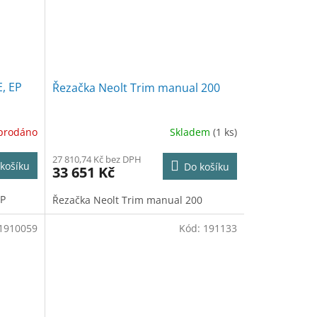
E, EP
Řezačka Neolt Trim manual 200
prodáno
Skladem
(1 ks)
27 810,74 Kč bez DPH
košíku
Do košíku
33 651 Kč
EP
Řezačka Neolt Trim manual 200
1910059
Kód:
191133