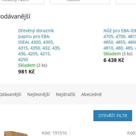
odávanější
Dřevěný dorazník
Nůž pro EBA-ID
papíru pro EBA-
4705, 4700, 481
IDEAL 4300, 4305,
4850, 4855, 486
4315, 4350, 432, 435,
4810, 480, 485,
436, 4205, 4215,
Skladem
(3 ks)
4250
6 438 Kč
Skladem
(2 ks)
981 Kč
odávanější
Nejlevnější
Nejdražší
Abecedně
OTEVŘÍT FILTR
Kód:
191516
Kód