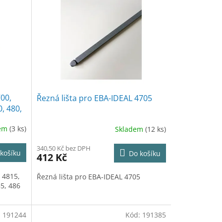
00,
Řezná lišta pro EBA-IDEAL 4705
, 480,
dem
(3 ks)
Skladem
(12 ks)
340,50 Kč bez DPH
košíku
Do košíku
412 Kč
 4815,
Řezná lišta pro EBA-IDEAL 4705
85, 486
:
191244
Kód:
191385