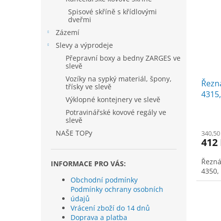
Spisové skříně s křídlovými
dveřmi
Zázemí
Slevy a výprodeje
Přepravní boxy a bedny ZARGES ve
slevě
Vozíky na sypký materiál, špony,
Řezná
třísky ve slevě
4315,
Výklopné kontejnery ve slevě
4250
Potravinářské kovové regály ve
slevě
NAŠE TOPy
340,50
412
Řezná
INFORMACE PRO VÁS:
4350,
Obchodní podmínky
Podmínky ochrany osobních
údajů
Vrácení zboží do 14 dnů
Doprava a platba