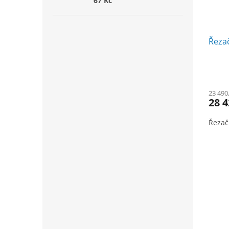
67 Kč
Řeza
23 490
28 4
Řezač