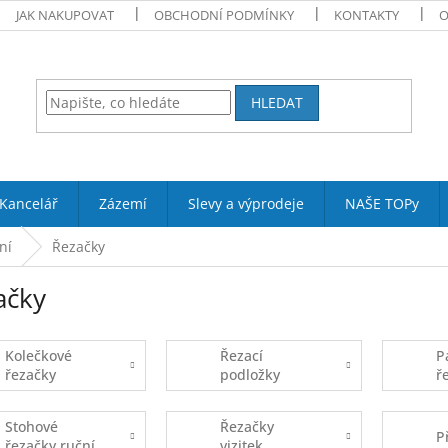
JAK NAKUPOVAT
OBCHODNÍ PODMÍNKY
KONTAKTY
O
HLEDAT
Kancelář
Zázemí
Slevy a výprodeje
NAŠE TOPy
ní
Řezačky
ačky
Kolečkové
Řezací
P
řezačky
podložky
ř
Stohové
Řezačky
P
řezačky ruční
vizitek