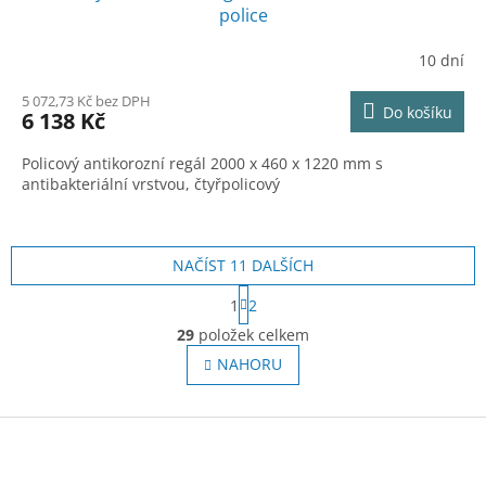
A
police
R
10 dní
M
5 072,73 Kč bez DPH
Do košíku
6 138 Kč
A
Policový antikorozní regál 2000 x 460 x 1220 mm s
antibakteriální vrstvou, čtyřpolicový
NAČÍST 11 DALŠÍCH
S
1
2
t
O
r
29
položek celkem
v
á
l
NAHORU
n
á
k
o
d
v
Z
a
á
c
á
n
í
p
í