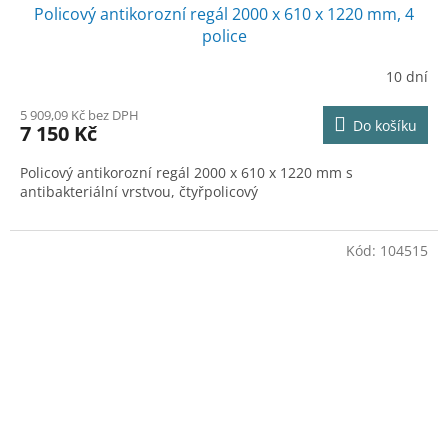
Policový antikorozní regál 2000 x 610 x 1220 mm, 4
A
police
R
10 dní
M
5 909,09 Kč bez DPH
Do košíku
7 150 Kč
A
Policový antikorozní regál 2000 x 610 x 1220 mm s
antibakteriální vrstvou, čtyřpolicový
Kód:
104515