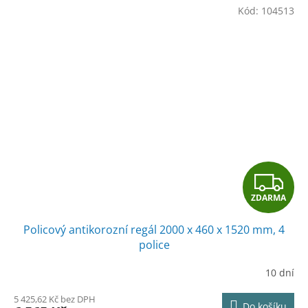
Kód:
104513
Z
ZDARMA
D
Policový antikorozní regál 2000 x 460 x 1520 mm, 4
A
police
R
10 dní
M
5 425,62 Kč bez DPH
Do košíku