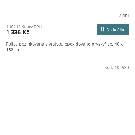
7 dní
1 104,13 Kč bez DPH
Do košíku
1 336 Kč
Police pozinkovaná s vrstvou epoxidované pryskyřice, 46 x
152 cm
Kód:
104530