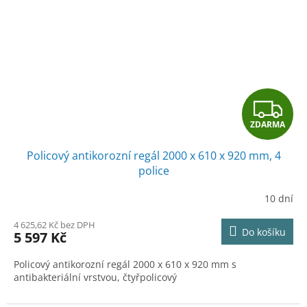
Z
ZDARMA
D
Policový antikorozní regál 2000 x 610 x 920 mm, 4
A
police
R
10 dní
M
4 625,62 Kč bez DPH
Do košíku
5 597 Kč
A
Policový antikorozní regál 2000 x 610 x 920 mm s
antibakteriální vrstvou, čtyřpolicový