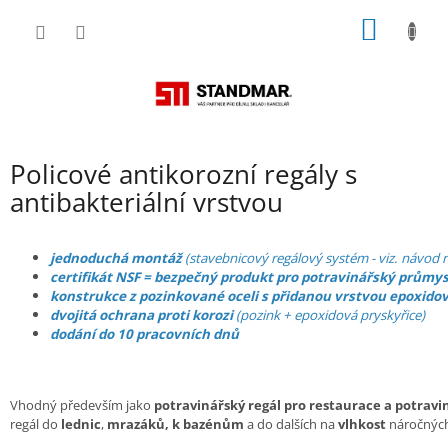
Přejít
NÁKUP
na
obsah
KOŠÍK
Policové antikorozní regály s
antibakteriální vrstvou
jednoduchá montáž
(stavebnicový regálový systém - viz. návod n
certifikát NSF = bezpečný produkt pro potravinářský průmys
konstrukce z pozinkované oceli s přidanou vrstvou epoxidov
dvojitá ochrana proti korozi
(pozink + epoxidová pryskyřice)
dodání do 10 pracovních dnů
Vhodný především jako
potravinářský regál pro restaurace a potrav
regál do
lednic
,
mrazáků, k bazénům
a do dalších na
vlhkost
náročných