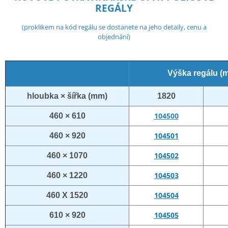
REGÁLY
(proklikem na kód regálu se dostanete na jeho detaily, cenu a
objednání)
Výška regálu (
hloubka × šířka (mm)
1820
104500
460 × 610
104501
460 × 920
104502
460 × 1070
104503
460 × 1220
104504
460 X 1520
104505
610 × 920