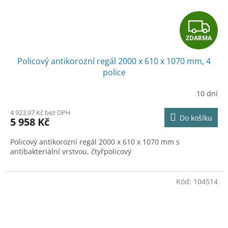
Z
ZDARMA
D
Policový antikorozní regál 2000 x 610 x 1070 mm, 4
A
police
R
10 dní
M
4 923,97 Kč bez DPH
Do košíku
5 958 Kč
A
Policový antikorozní regál 2000 x 610 x 1070 mm s
antibakteriální vrstvou, čtyřpolicový
Kód:
104514