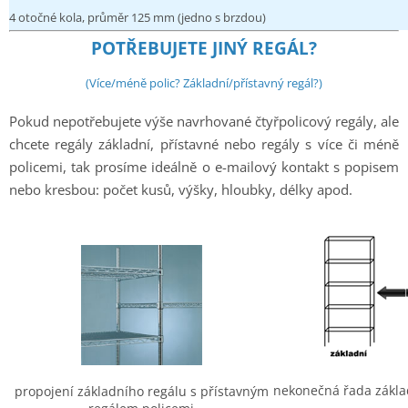
4 otočné kola, průměr 125 mm (jedno s brzdou)
POTŘEBUJETE JINÝ REGÁL?
(Více/méně polic? Základní/přístavný regál?)
Pokud nepotřebujete výše navrhované čtyřpolicový regály, ale
chcete regály základní, přístavné nebo regály s více či méně
policemi, tak prosíme ideálně o e-mailový kontakt s popisem
nebo kresbou: počet kusů, výšky, hloubky, délky apod.
nekonečná řada zákla
propojení základního regálu s přístavným