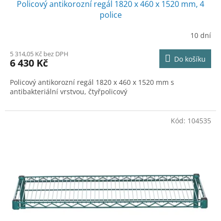
Policový antikorozní regál 1820 x 460 x 1520 mm, 4
A
police
R
10 dní
M
5 314,05 Kč bez DPH
Do košíku
6 430 Kč
A
Policový antikorozní regál 1820 x 460 x 1520 mm s
antibakteriální vrstvou, čtyřpolicový
Kód:
104535