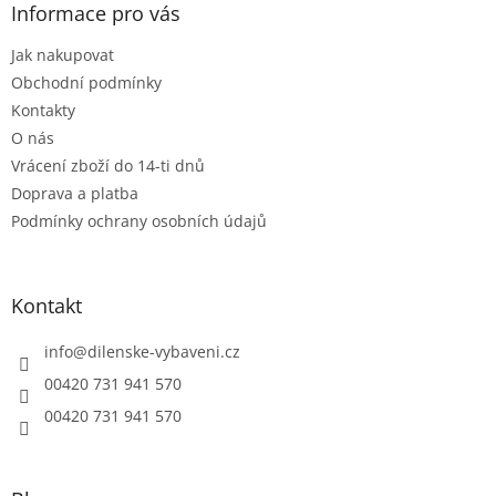
p
a
Informace pro vás
r
t
v
Jak nakupovat
í
k
Obchodní podmínky
y
v
Kontakty
ý
O nás
p
Vrácení zboží do 14-ti dnů
i
s
Doprava a platba
u
Podmínky ochrany osobních údajů
Kontakt
info
@
dilenske-vybaveni.cz
00420 731 941 570
00420 731 941 570