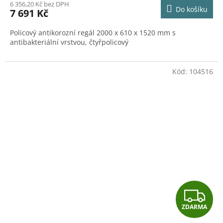
M
6 356,20 Kč bez DPH
Do košíku
7 691 Kč
A
Policový antikorozní regál 2000 x 610 x 1520 mm s
antibakteriální vrstvou, čtyřpolicový
Kód:
104516
Z
ZDARMA
D