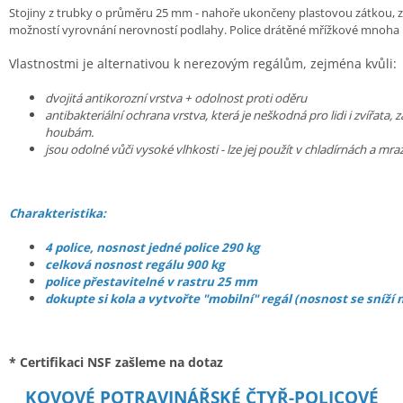
Stojiny z trubky o průměru 25 mm - nahoře ukončeny plastovou zátkou,
možností vyrovnání nerovností podlahy.
Police drátěné mřížkové mnoha 
Vlastnostmi je alternativou k nerezovým regálům, zejména kvůli:
dvojitá antikorozní vrstva + odolnost proti oděru
antibakteriální ochrana vrstva, která je neškodná pro lidi i zvířata, z
houbám.
jsou odolné vůči vysoké vlhkosti - lze jej použít v chladírnách a mr
Charakteristika:
4 police, nosnost jedné police 290 kg
celková nosnost regálu 900 kg
police přestavitelné v rastru 25 mm
dokupte si kola a vytvořte "mobilní" regál (nosnost se sníží 
* Certifikaci NSF zašleme na dotaz
KOVOVÉ POTRAVINÁŘSKÉ ČTYŘ-POLICOVÉ