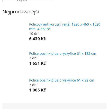
Nejprodávanější
Policový antikorozní regál 1820 x 460 x 1520
mm, 4 police
10 dní
6 430 Kč
Police pozink plus pryskyřice 61 x 152 cm
7 dní
1 651 Kč
Police pozink plus pryskyřice 61 x 92 cm
7 dní
1 065 Kč
Ř