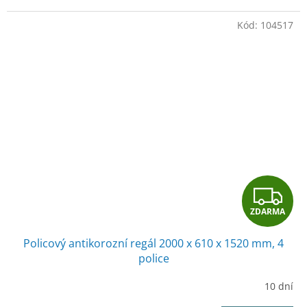
Kód:
104517
Z
ZDARMA
D
Policový antikorozní regál 2000 x 610 x 1520 mm, 4
A
police
R
10 dní