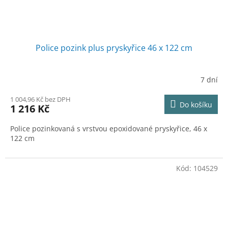
Police pozink plus pryskyřice 46 x 122 cm
7 dní
1 004,96 Kč bez DPH
Do košíku
1 216 Kč
Police pozinkovaná s vrstvou epoxidované pryskyřice, 46 x
122 cm
Kód:
104529