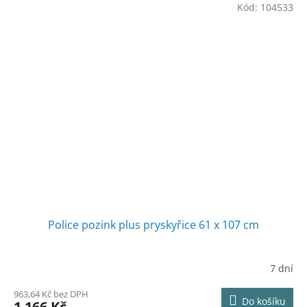
Kód:
104533
Police pozink plus pryskyřice 61 x 107 cm
7 dní
963,64 Kč bez DPH
Do košíku
1 166 Kč