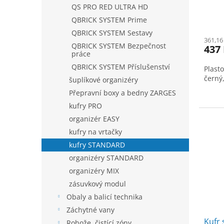
t
QS PRO RED ULTRA HD
ů
QBRICK SYSTEM Prime
QBRICK SYSTEM Sestavy
361,16
QBRICK SYSTEM Bezpečnost
437
práce
QBRICK SYSTEM Příslušenství
Plast
černý
šuplíkové organizéry
Přepravní boxy a bedny ZARGES
kufry PRO
organizér EASY
kufry na vrtačky
kufry STANDARD
organizéry STANDARD
organizéry MIX
zásuvkový modul
Obaly a balicí technika
Záchytné vany
Kufr
Rohože, čistící zóny