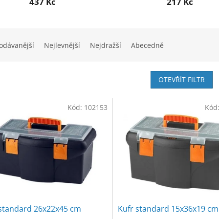
437 Kč
217 Kč
odávanější
Nejlevnější
Nejdražší
Abecedně
OTEVŘÍT FILTR
Kód:
102153
Kód
 standard 26x22x45 cm
Kufr standard 15x36x19 cm