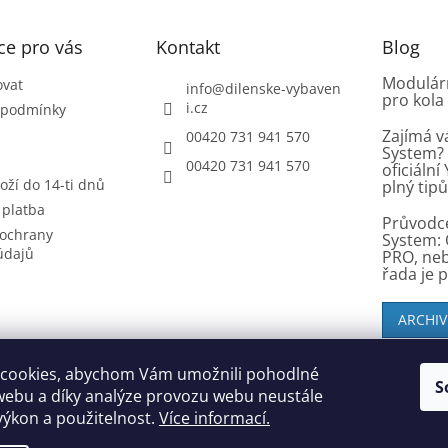
ce pro vás
Kontakt
Blog
Modulárn
ovat
info
@
dilenske-vybaven
pro kola
i.cz
 podmínky
Zajímá v
00420 731 941 570
System? 
00420 731 941 570
oficiáln
oží do 14-ti dnů
plný tip
 platba
Průvodc
ochrany
System: 
údajů
PRO, ne
řada je 
ARCHIV
cookies, abychom Vám umožnili pohodlné
S
SK zákazníci - dielenske-vybavenie.sk
webu a díky analýze provozu webu neustále
 výkon a použitelnost.
Více informací.