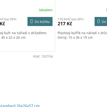
Skladem
 Kč bez DPH
179,34 Kč bez DPH
Do košíku
Do 
 Kč
217 Kč
ový kufr na nářadí s držadlem,
Plastový kufřík na nářadí s dr
, 45 x 22 x 26 cm
černý, 15 x 36 x 19 cm
Kód:
102154
 standard 26x26x57 cm