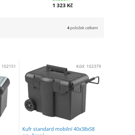
1 323 Kč
4
položek celkem
:
102151
Kód:
102379
Kufr standard mobilní 40x38x58