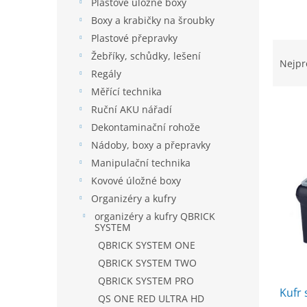
í
Plastové úložné boxy
p
Boxy a krabičky na šroubky
a
Plastové přepravky
Ř
n
Žebříky, schůdky, lešení
a
e
Nejpr
Regály
z
l
e
Měřící technika
n
Ruční AKU nářadí
í
Dekontaminační rohože
p
V
Nádoby, boxy a přepravky
r
ý
Manipulační technika
o
p
d
Kovové úložné boxy
i
u
Organizéry a kufry
s
k
organizéry a kufry QBRICK
p
t
SYSTEM
r
ů
QBRICK SYSTEM ONE
o
d
QBRICK SYSTEM TWO
u
QBRICK SYSTEM PRO
Kufr
k
QS ONE RED ULTRA HD