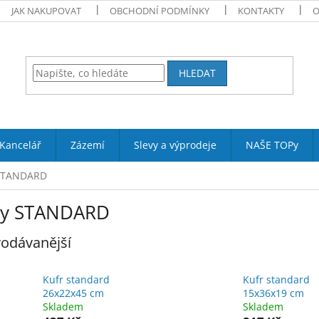
JAK NAKUPOVAT
OBCHODNÍ PODMÍNKY
KONTAKTY
O
HLEDAT
Kancelář
Zázemí
Slevy a výprodeje
NAŠE TOPy
 STANDARD
ry STANDARD
odávanější
Kufr standard
Kufr standard
26x22x45 cm
15x36x19 cm
Skladem
Skladem