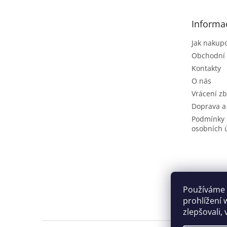
a
t
Informa
í
Jak nakup
Obchodní
Kontakty
O nás
Vrácení zb
Doprava a
Podmínky 
osobních 
Používáme 
prohlížení 
zlepšovali,