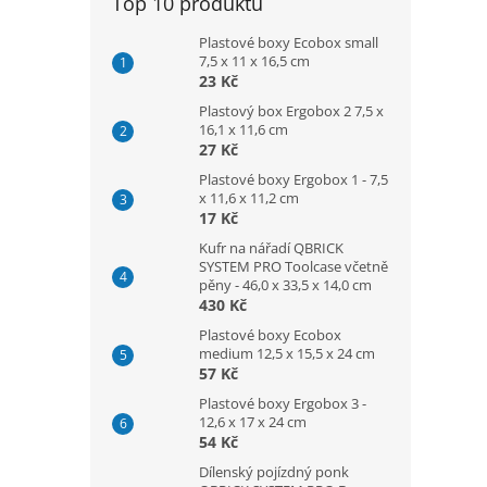
Top 10 produktů
Plastové boxy Ecobox small
7,5 x 11 x 16,5 cm
23 Kč
Plastový box Ergobox 2 7,5 x
16,1 x 11,6 cm
27 Kč
Plastové boxy Ergobox 1 - 7,5
x 11,6 x 11,2 cm
17 Kč
Kufr na nářadí QBRICK
SYSTEM PRO Toolcase včetně
pěny - 46,0 x 33,5 x 14,0 cm
430 Kč
Plastové boxy Ecobox
medium 12,5 x 15,5 x 24 cm
57 Kč
Plastové boxy Ergobox 3 -
12,6 x 17 x 24 cm
54 Kč
Dílenský pojízdný ponk