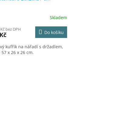
Skladem
 Kč bez DPH
Do košíku
 Kč
ový kufřík na nářadí s držadlem,
 57 x 26 x 26 cm.
O
v
l
á
d
a
c
í
p
r
v
k