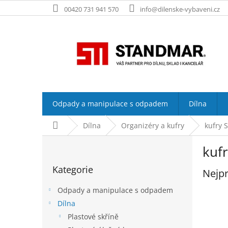
Přejít
00420 731 941 570
info@dilenske-vybaveni.cz
na
obsah
Odpady a manipulace s odpadem
Dílna
Domů
Dílna
Organizéry a kufry
kufry
P
kuf
o
Přeskočit
s
Kategorie
kategorie
Nejpr
t
r
Odpady a manipulace s odpadem
a
Dílna
n
Plastové skříně
n