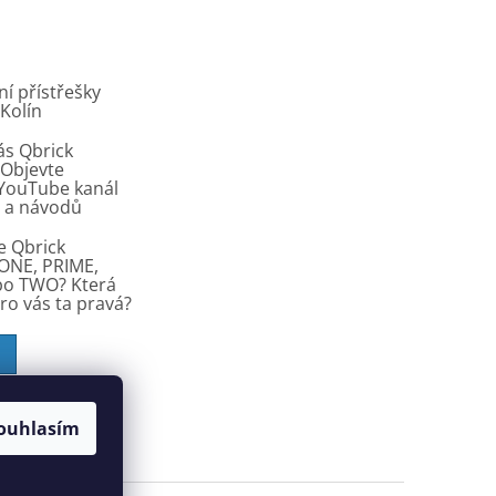
í přístřešky
 Kolín
ás Qbrick
Objevte
í YouTube kanál
ů a návodů
e Qbrick
ONE, PRIME,
bo TWO? Která
pro vás ta pravá?
ouhlasím