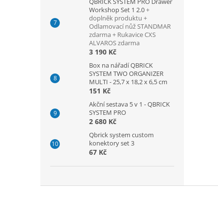
QBRICK SYSTEM PRO Drawer
Workshop Set 1 2.0
+
doplněk produktu +
Odlamovací nůž STANDMAR
zdarma + Rukavice CXS
ALVAROS zdarma
3 190 Kč
Box na nářadí QBRICK
SYSTEM TWO ORGANIZER
MULTI - 25,7 x 18,2 x 6,5 cm
151 Kč
Akční sestava 5 v 1 - QBRICK
SYSTEM PRO
2 680 Kč
Qbrick system custom
konektory set 3
67 Kč
Z
á
p