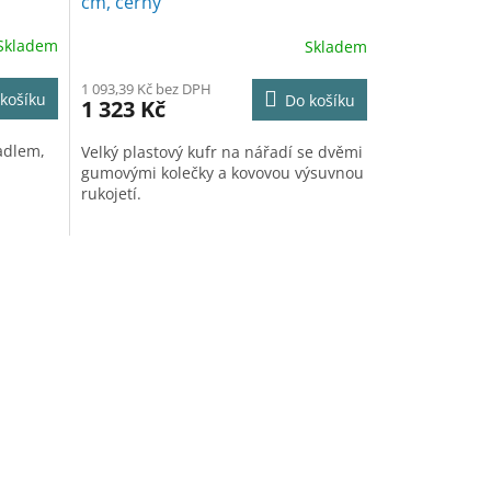
cm, černý
Skladem
Skladem
1 093,39 Kč bez DPH
košíku
Do košíku
1 323 Kč
žadlem,
Velký plastový kufr na nářadí se dvěmi
gumovými kolečky a kovovou výsuvnou
rukojetí.