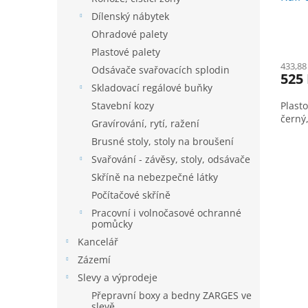
Dílenský nábytek
Ohradové palety
Plastové palety
433,88
Odsávače svařovacích splodin
525
Skladovací regálové buňky
Plast
Stavební kozy
černý,
Gravírování, rytí, ražení
Brusné stoly, stoly na broušení
Svařování - závěsy, stoly, odsávače
Skříně na nebezpečné látky
Počítačové skříně
Pracovní i volnočasové ochranné
pomůcky
Kancelář
Zázemí
Slevy a výprodeje
Přepravní boxy a bedny ZARGES ve
slevě