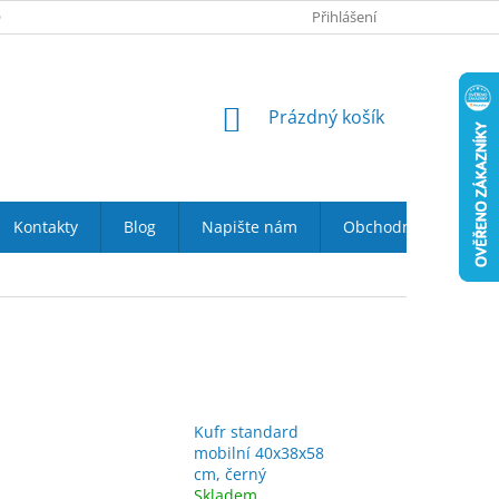
 NÁS
VRÁCENÍ ZBOŽÍ DO 14-TI DNŮ
Přihlášení
DOPRAVA A PLATBA
NÁKUPNÍ
Prázdný košík
KOŠÍK
Kontakty
Blog
Napište nám
Obchodní podmínky
Kufr standard
mobilní 40x38x58
cm, černý
Skladem