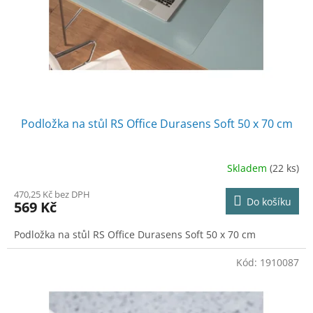
o
d
u
k
t
ů
Podložka na stůl RS Office Durasens Soft 50 x 70 cm
Skladem
(22 ks)
470,25 Kč bez DPH
Do košíku
569 Kč
Podložka na stůl RS Office Durasens Soft 50 x 70 cm
Kód:
1910087