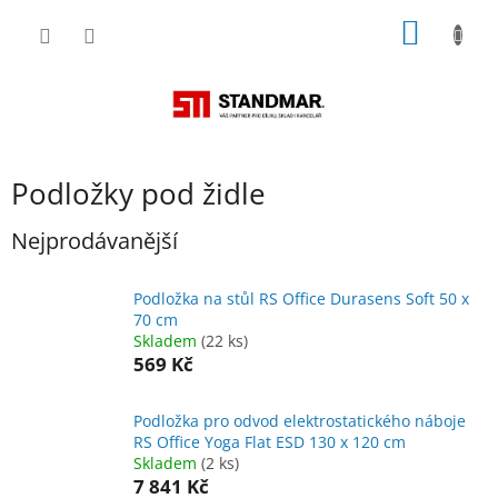
Přejít
NÁKUP
na
obsah
KOŠÍK
Podložky pod židle
Nejprodávanější
Podložka na stůl RS Office Durasens Soft 50 x
70 cm
Skladem
(22 ks)
569 Kč
Podložka pro odvod elektrostatického náboje
RS Office Yoga Flat ESD 130 x 120 cm
Skladem
(2 ks)
7 841 Kč