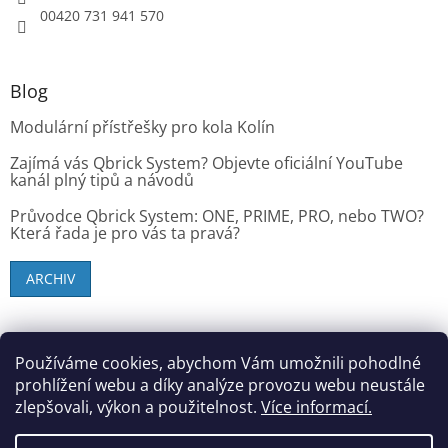
00420 731 941 570
Blog
Modulární přístřešky pro kola Kolín
Zajímá vás Qbrick System? Objevte oficiální YouTube
kanál plný tipů a návodů
Průvodce Qbrick System: ONE, PRIME, PRO, nebo TWO?
Která řada je pro vás ta pravá?
ARCHIV
SK zákazníci - dielenske-vybavenie.sk
Používáme cookies, abychom Vám umožnili pohodlné
prohlížení webu a díky analýze provozu webu neustále
zlepšovali, výkon a použitelnost.
Více informací.
Vytvořil Shoptet