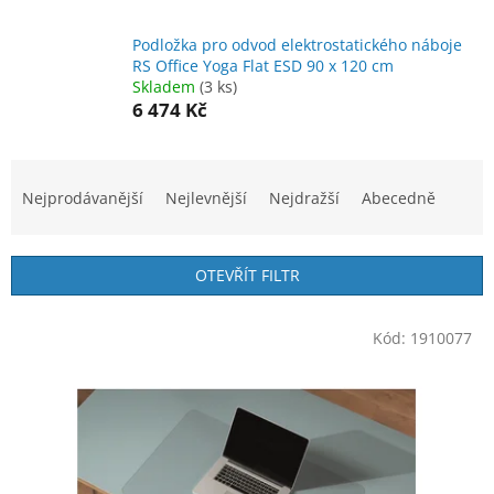
Podložka pro odvod elektrostatického náboje
RS Office Yoga Flat ESD 90 x 120 cm
Skladem
(3 ks)
6 474 Kč
Ř
a
Nejprodávanější
Nejlevnější
Nejdražší
Abecedně
z
e
n
OTEVŘÍT FILTR
í
p
V
r
Kód:
1910077
ý
o
p
d
i
u
s
k
p
t
r
ů