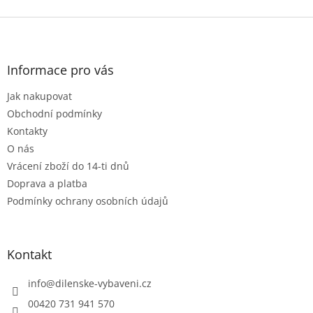
v
l
Z
á
á
d
p
a
a
Informace pro vás
c
t
í
Jak nakupovat
í
p
r
Obchodní podmínky
v
Kontakty
k
O nás
y
Vrácení zboží do 14-ti dnů
v
ý
Doprava a platba
p
Podmínky ochrany osobních údajů
i
s
u
Kontakt
info
@
dilenske-vybaveni.cz
00420 731 941 570