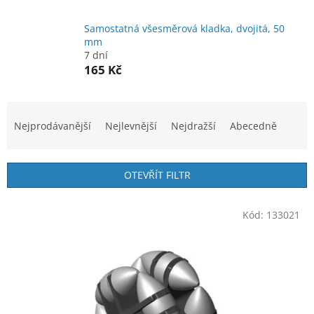
Samostatná všesměrová kladka, dvojitá, 50
mm
7 dní
165 Kč
Ř
a
Nejprodávanější
Nejlevnější
Nejdražší
Abecedně
z
e
n
OTEVŘÍT FILTR
í
p
V
r
Kód:
133021
ý
o
p
d
i
u
s
k
p
t
r
ů