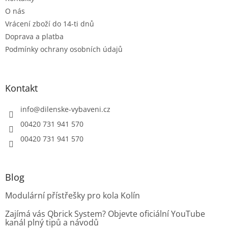
k
O nás
y
Vrácení zboží do 14-ti dnů
v
ý
Doprava a platba
p
Podmínky ochrany osobních údajů
i
s
u
Kontakt
info
@
dilenske-vybaveni.cz
00420 731 941 570
00420 731 941 570
Blog
Modulární přístřešky pro kola Kolín
Zajímá vás Qbrick System? Objevte oficiální YouTube
kanál plný tipů a návodů