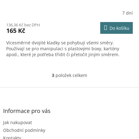
7 dní
136,36 Kč bez DPH
Do košíku
165 Kč
Vícesměrné dvojité kladky se pohybují všemi směry.
Používají se pro manipulaci s plastovými boxy, kartóny
apod., které je potřeba třídit či přetočit jiným směrem.
3
položek celkem
O
v
l
Z
á
á
d
p
a
a
Informace pro vás
c
t
í
Jak nakupovat
í
p
r
Obchodní podmínky
v
Kontakty