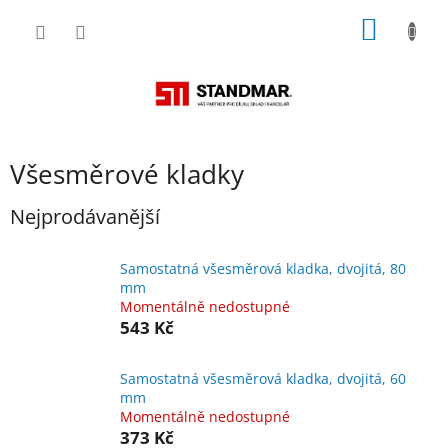
Přejít
NÁKUP
na
obsah
KOŠÍK
Všesměrové kladky
Nejprodávanější
Samostatná všesměrová kladka, dvojitá, 80
mm
Momentálně nedostupné
543 Kč
Samostatná všesměrová kladka, dvojitá, 60
mm
Momentálně nedostupné
373 Kč