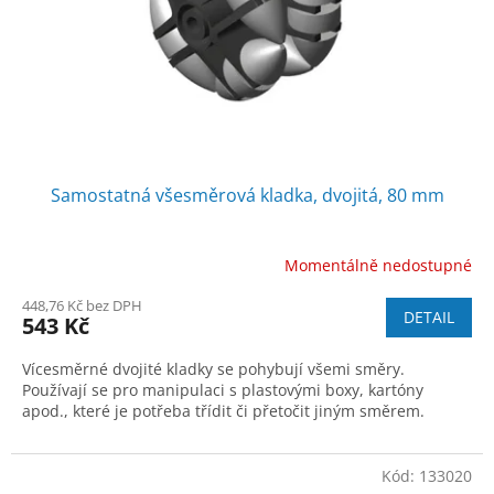
o
d
u
k
t
ů
Samostatná všesměrová kladka, dvojitá, 80 mm
Momentálně nedostupné
448,76 Kč bez DPH
DETAIL
543 Kč
Vícesměrné dvojité kladky se pohybují všemi směry.
Používají se pro manipulaci s plastovými boxy, kartóny
apod., které je potřeba třídit či přetočit jiným směrem.
Kód:
133020