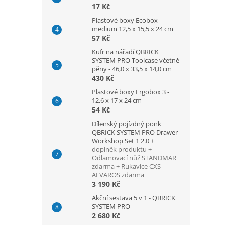
17 Kč
Plastové boxy Ecobox
medium 12,5 x 15,5 x 24 cm
57 Kč
Kufr na nářadí QBRICK
SYSTEM PRO Toolcase včetně
pěny - 46,0 x 33,5 x 14,0 cm
430 Kč
Plastové boxy Ergobox 3 -
12,6 x 17 x 24 cm
54 Kč
Dílenský pojízdný ponk
QBRICK SYSTEM PRO Drawer
Workshop Set 1 2.0
+
doplněk produktu +
Odlamovací nůž STANDMAR
zdarma + Rukavice CXS
ALVAROS zdarma
3 190 Kč
Akční sestava 5 v 1 - QBRICK
SYSTEM PRO
2 680 Kč