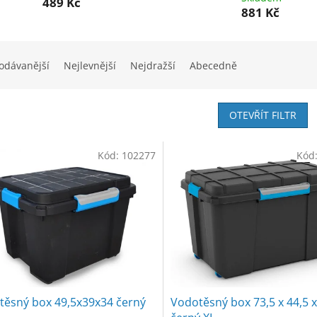
489 Kč
881 Kč
odávanější
Nejlevnější
Nejdražší
Abecedně
OTEVŘÍT FILTR
Kód:
102277
Kód
těsný box 49,5x39x34 černý
Vodotěsný box 73,5 x 44,5 