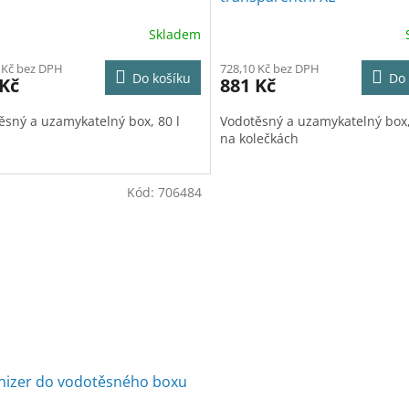
Skladem
 Kč bez DPH
728,10 Kč bez DPH
Do košíku
Do 
 Kč
881 Kč
ěsný a uzamykatelný box, 80 l
Vodotěsný a uzamykatelný box,
na kolečkách
Kód:
706484
nizer do vodotěsného boxu