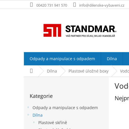
Přejít
00420 731 941 570
info@dilenske-vybaveni.cz
na
obsah
Odpady a manipulace s odpadem
Dílna
Domů
Dílna
Plastové úložné boxy
Vodo
P
Vod
o
Přeskočit
s
Kategorie
kategorie
Nejpr
t
r
Odpady a manipulace s odpadem
a
Dílna
n
Plastové skříně
n