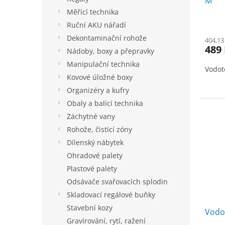
M
t
ů
Měřící technika
Ruční AKU nářadí
Dekontaminační rohože
404,13
489
Nádoby, boxy a přepravky
Manipulační technika
Vodot
Kovové úložné boxy
Organizéry a kufry
Obaly a balicí technika
Záchytné vany
Rohože, čistící zóny
Dílenský nábytek
Ohradové palety
Plastové palety
Odsávače svařovacích splodin
Skladovací regálové buňky
Stavební kozy
Vodot
Gravírování, rytí, ražení