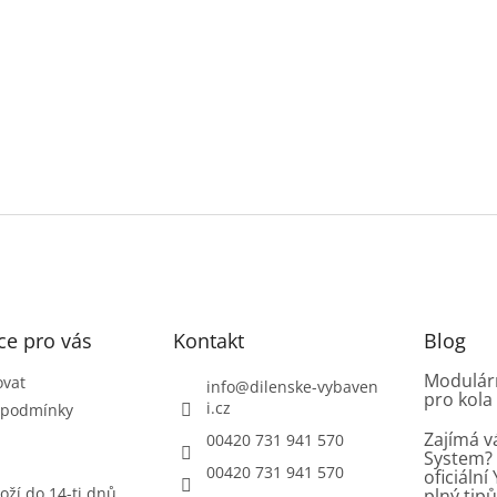
ce pro vás
Kontakt
Blog
Modulárn
ovat
info
@
dilenske-vybaven
pro kola
i.cz
 podmínky
Zajímá v
00420 731 941 570
System? 
00420 731 941 570
oficiáln
oží do 14-ti dnů
plný tip