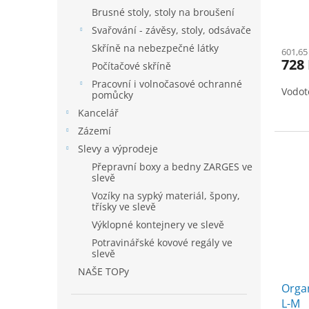
Brusné stoly, stoly na broušení
Svařování - závěsy, stoly, odsávače
Skříně na nebezpečné látky
601,65
728
Počítačové skříně
Pracovní i volnočasové ochranné
Vodot
pomůcky
Kancelář
Zázemí
Slevy a výprodeje
Přepravní boxy a bedny ZARGES ve
slevě
Vozíky na sypký materiál, špony,
třísky ve slevě
Výklopné kontejnery ve slevě
Potravinářské kovové regály ve
slevě
NAŠE TOPy
Orga
L-M