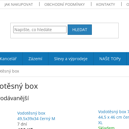
JAK NAKUPOVAT
OBCHODNÍ PODMÍNKY
KONTAKTY
O
HLEDAT
Kancelář
Zázemí
Slevy a výprodeje
NAŠE TOPy
těsný box
otěsný box
odávanější
Vodotěsný box 7
Vodotěsný box
44,5 x 46 cm če
49,5x39x34 černý M
XL
7 dní
Skladem