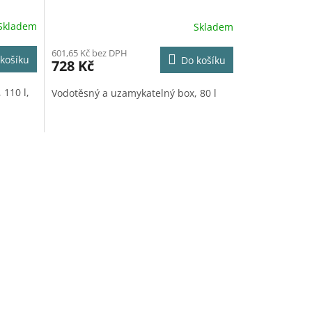
Skladem
Skladem
601,65 Kč bez DPH
košíku
Do košíku
728 Kč
 110 l,
Vodotěsný a uzamykatelný box, 80 l