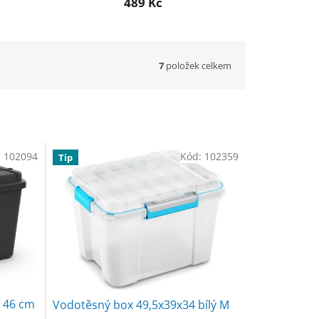
489 Kč
7
položek celkem
:
102094
Kód:
102359
Tip
x 46 cm
Vodotěsný box 49,5x39x34 bílý M