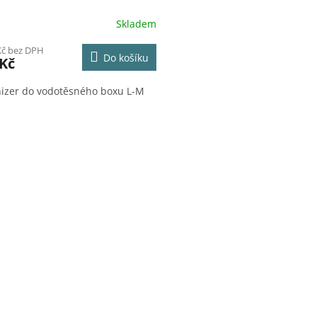
Skladem
Kč bez DPH
Do košíku
 Kč
izer do vodotěsného boxu L-M
O
v
l
á
d
a
c
í
p
r
v
k
y
v