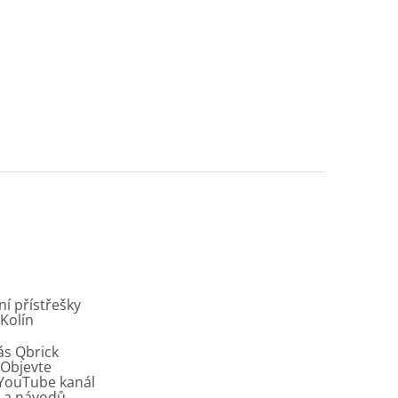
í přístřešky
 Kolín
ás Qbrick
Objevte
í YouTube kanál
ů a návodů