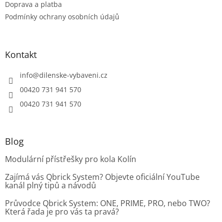
ý
Doprava a platba
p
Podmínky ochrany osobních údajů
i
s
u
Kontakt
info
@
dilenske-vybaveni.cz
00420 731 941 570
00420 731 941 570
Blog
Modulární přístřešky pro kola Kolín
Zajímá vás Qbrick System? Objevte oficiální YouTube
kanál plný tipů a návodů
Průvodce Qbrick System: ONE, PRIME, PRO, nebo TWO?
Která řada je pro vás ta pravá?