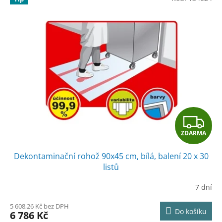
Z
ZDARMA
D
Dekontaminační rohož 90x45 cm, bílá, balení 20 x 30
A
listů
R
7 dní
M
5 608,26 Kč bez DPH
Do košíku
6 786 Kč