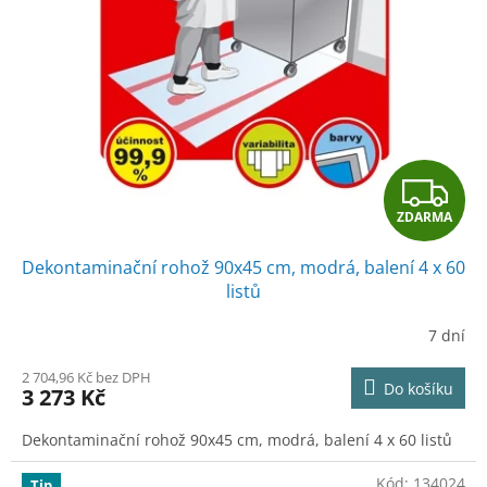
Z
ZDARMA
D
Dekontaminační rohož 90x45 cm, modrá, balení 4 x 60
A
listů
R
7 dní
M
2 704,96 Kč bez DPH
Do košíku
3 273 Kč
A
Dekontaminační rohož 90x45 cm, modrá, balení 4 x 60 listů
Kód:
134024
Tip