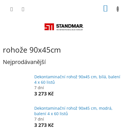
Přejít
NÁKUP
na
obsah
KOŠÍK
rohože 90x45cm
Nejprodávanější
Dekontaminační rohož 90x45 cm, bílá, balení
4 x 60 listů
7 dní
3 273 Kč
Dekontaminační rohož 90x45 cm, modrá,
balení 4 x 60 listů
7 dní
3 273 Kč