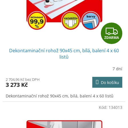
o
d
u
k
t
Z
ů
ZDARMA
D
Dekontaminační rohož 90x45 cm, bílá, balení 4 x 60
A
listů
R
7 dní
M
2 704,96 Kč bez DPH
Do košíku
3 273 Kč
A
Dekontaminační rohož 90x45 cm, bílá, balení 4 x 60 listů
Kód:
134013