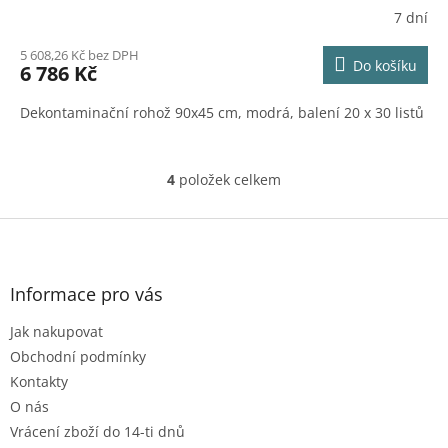
R
7 dní
M
5 608,26 Kč bez DPH
Do košíku
6 786 Kč
A
Dekontaminační rohož 90x45 cm, modrá, balení 20 x 30 listů
4
položek celkem
O
v
l
Z
á
á
d
p
a
a
Informace pro vás
c
t
í
Jak nakupovat
í
p
r
Obchodní podmínky
v
Kontakty
k
O nás
y
Vrácení zboží do 14-ti dnů
v