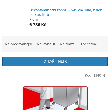
Dekontaminační rohož 90x45 cm, bílá, balení
20 x 30 listů
7 dní
6 786 Kč
Ř
a
Nejprodávanější
Nejlevnější
Nejdražší
Abecedně
z
e
n
OTEVŘÍT FILTR
í
p
V
r
Kód:
134014
ý
o
p
d
i
u
s
k
p
t
r
ů