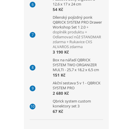
12,6 x 17 x 24 cm
54 Kč
Dílenský pojízdný ponk
QBRICK SYSTEM PRO Drawer
Workshop Set 1 2.0
+
doplněk produktu +
Odlamovací nůž STANDMAR
zdarma + Rukavice CXS
ALVAROS zdarma
3 190 Kč
Box na nářadí QBRICK
SYSTEM TWO ORGANIZER
MULTI - 25,7 x 18,2 x 6,5 cm
151 Kč
Akční sestava 5 v 1 - QBRICK
SYSTEM PRO
2 680 Kč
Qbrick system custom
konektory set 3
67 Kč