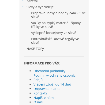
í
Zázemí
p
Slevy a výprodeje
a
Přepravní boxy a bedny ZARGES ve
n
slevě
e
Vozíky na sypký materiál, špony,
l
třísky ve slevě
Výklopné kontejnery ve slevě
Potravinářské kovové regály ve
slevě
NAŠE TOPy
INFORMACE PRO VÁS:
Obchodní podmínky
Podmínky ochrany osobních
údajů
Vrácení zboží do 14 dnů
Doprava a platba
Kontakty
Napište nám
O nás