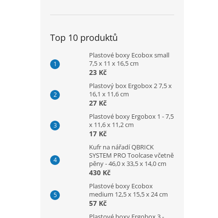
Top 10 produktů
Plastové boxy Ecobox small
7,5 x 11 x 16,5 cm
23 Kč
Plastový box Ergobox 2 7,5 x
16,1 x 11,6 cm
27 Kč
Plastové boxy Ergobox 1 - 7,5
x 11,6 x 11,2 cm
17 Kč
Kufr na nářadí QBRICK
SYSTEM PRO Toolcase včetně
pěny - 46,0 x 33,5 x 14,0 cm
430 Kč
Plastové boxy Ecobox
medium 12,5 x 15,5 x 24 cm
57 Kč
Plastové boxy Ergobox 3 -