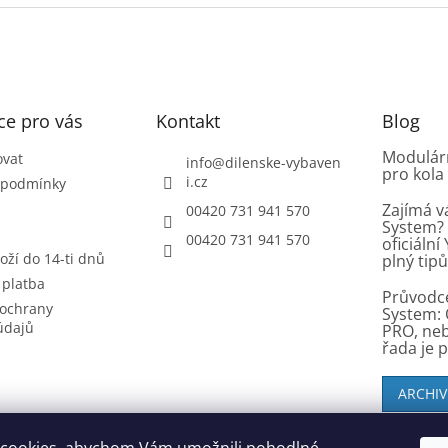
ce pro vás
Kontakt
Blog
Modulárn
ovat
info
@
dilenske-vybaven
pro kola
i.cz
 podmínky
Zajímá v
00420 731 941 570
System? 
00420 731 941 570
oficiáln
oží do 14-ti dnů
plný tip
 platba
Průvodc
ochrany
System: 
údajů
PRO, ne
řada je 
ARCHIV