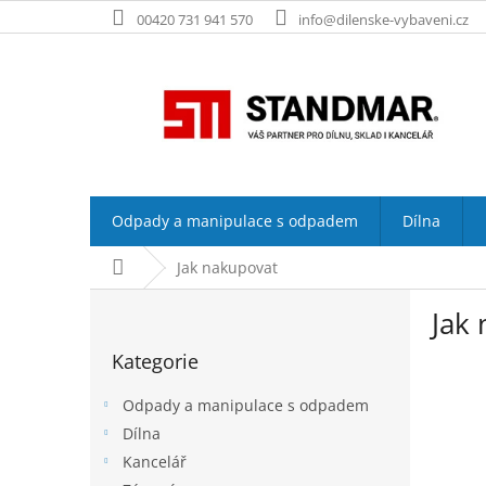
Přejít
00420 731 941 570
info@dilenske-vybaveni.cz
na
obsah
Odpady a manipulace s odpadem
Dílna
Domů
Jak nakupovat
P
Jak
o
Přeskočit
s
Kategorie
kategorie
t
r
Odpady a manipulace s odpadem
a
Dílna
n
Kancelář
n