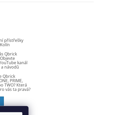
í přístřešky
 Kolín
ás Qbrick
Objevte
í YouTube kanál
ů a návodů
e Qbrick
ONE, PRIME,
bo TWO? Která
pro vás ta pravá?