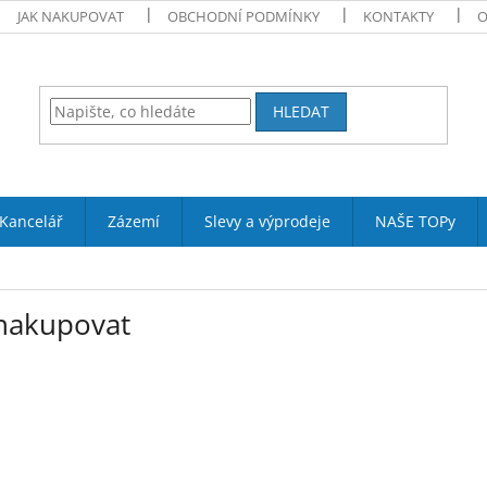
JAK NAKUPOVAT
OBCHODNÍ PODMÍNKY
KONTAKTY
O
HLEDAT
Kancelář
Zázemí
Slevy a výprodeje
NAŠE TOPy
 nakupovat