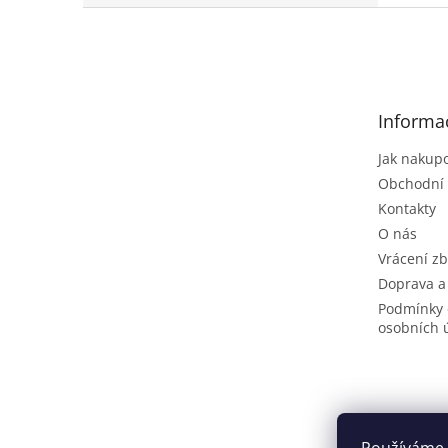
Z
á
p
a
t
Informa
í
Jak nakup
Obchodní
Kontakty
O nás
Vrácení zb
Doprava a
Podmínky 
osobních 