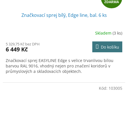
ZDARMA
D
Značkovací sprej bílý, Edge line, bal. 6 ks
A
R
Skladem
(3 ks)
M
5 329,75 Kč bez DPH
Do košíku
6 449 Kč
A
Značkovací sprej EASYLINE Edge s velice trvanlivou bílou
barvou RAL 9016, vhodný nejen pro značení koridorů v
průmyslových a skladovacích objektech.
Kód:
103005