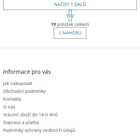
NAČÍST 1 DALŠÍ
S
1
2
t
O
r
19
položek celkem
v
á
l
NAHORU
n
á
k
o
d
v
Z
a
á
c
á
n
í
p
í
p
a
Informace pro vás
r
t
v
Jak nakupovat
í
k
Obchodní podmínky
y
v
Kontakty
ý
O nás
p
Vrácení zboží do 14-ti dnů
i
s
Doprava a platba
u
Podmínky ochrany osobních údajů