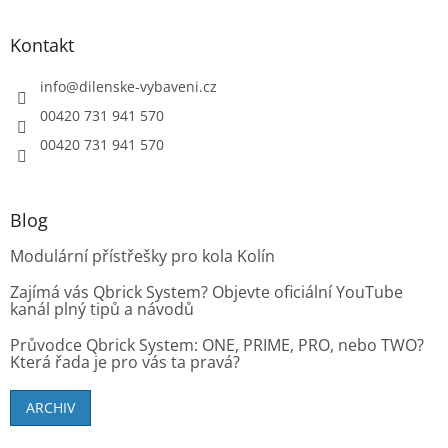
Kontakt
info
@
dilenske-vybaveni.cz
00420 731 941 570
00420 731 941 570
Blog
Modulární přístřešky pro kola Kolín
Zajímá vás Qbrick System? Objevte oficiální YouTube
kanál plný tipů a návodů
Průvodce Qbrick System: ONE, PRIME, PRO, nebo TWO?
Která řada je pro vás ta pravá?
ARCHIV