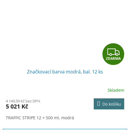
Z
ZDARMA
D
Značkovací barva modrá, bal. 12 ks
A
R
Skladem
M
4 149,59 Kč bez DPH
Do košíku
5 021 Kč
A
TRAFFIC STRIPE 12 × 500 ml, modrá