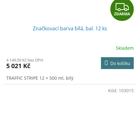
Z
ZDARMA
D
Značkovací barva bílá, bal. 12 ks
A
R
Skladem
M
4 149,59 Kč bez DPH
Do košíku
5 021 Kč
A
TRAFFIC STRIPE 12 × 500 ml, bílý
Kód:
103015