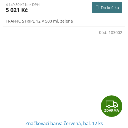
M
4 149,59 Kč bez DPH
Do košíku
5 021 Kč
A
TRAFFIC STRIPE 12 × 500 ml, zelená
Kód:
103002
Z
ZDARMA
D
Značkovací barva červená, bal. 12 ks
A