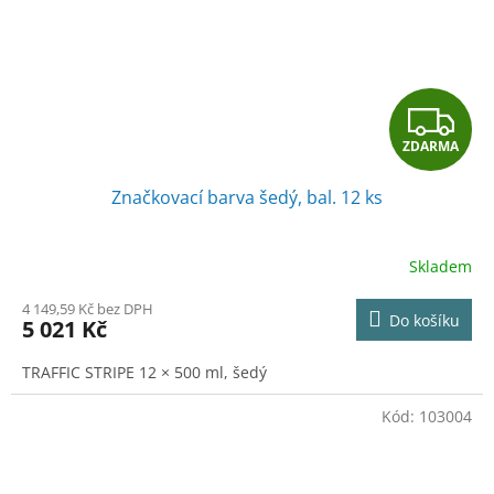
Z
ZDARMA
D
Značkovací barva šedý, bal. 12 ks
A
R
Skladem
M
4 149,59 Kč bez DPH
Do košíku
5 021 Kč
A
TRAFFIC STRIPE 12 × 500 ml, šedý
Kód:
103004