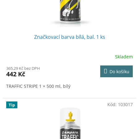
k
t
ů
Značkovací barva bílá, bal. 1 ks
Skladem
365,29 Kč bez DPH
Do košíku
442 Kč
TRAFFIC STRIPE 1 × 500 ml, bílý
Kód:
103017
Tip