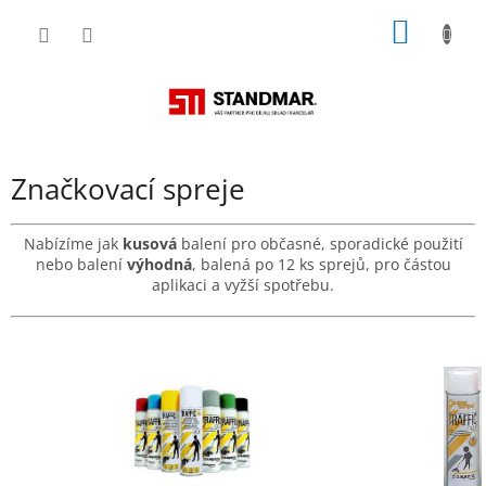
Přejít
NÁKUP
na
obsah
KOŠÍK
Značkovací spreje
Nabízíme jak
kusová
balení pro občasné, sporadické použití
nebo balení
výhodná
, balená po 12 ks sprejů, pro částou
aplikaci a vyžší spotřebu.