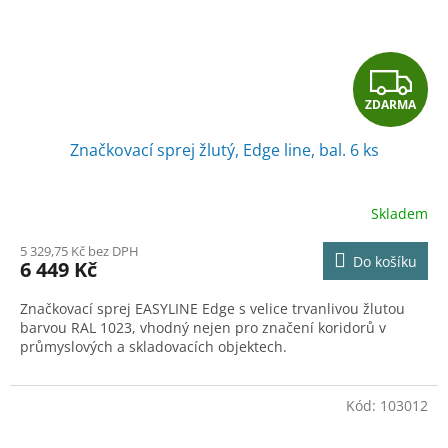
Z
ZDARMA
D
Značkovací sprej žlutý, Edge line, bal. 6 ks
A
R
Skladem
M
5 329,75 Kč bez DPH
Do košíku
6 449 Kč
A
Značkovací sprej EASYLINE Edge s velice trvanlivou žlutou
barvou RAL 1023, vhodný nejen pro značení koridorů v
průmyslových a skladovacích objektech.
Kód:
103012