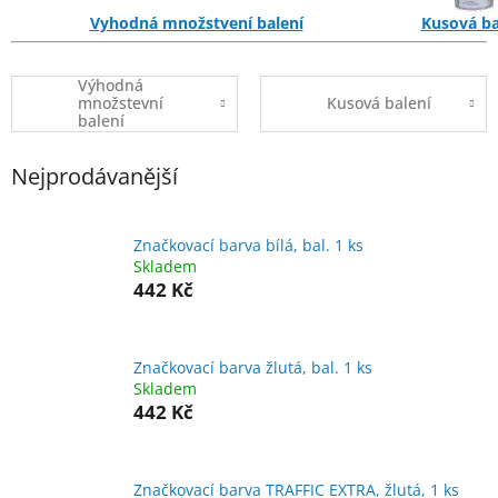
Vyhodná množstvení balení
Kusová ba
Výhodná
množstevní
Kusová balení
balení
Nejprodávanější
Značkovací barva bílá, bal. 1 ks
Skladem
442 Kč
Značkovací barva žlutá, bal. 1 ks
Skladem
442 Kč
Značkovací barva TRAFFIC EXTRA, žlutá, 1 ks