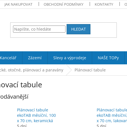
JAK NAKUPOVAT
OBCHODNÍ PODMÍNKY
KONTAKTY
O
HLEDAT
Kancelář
Zázemí
Slevy a výprodeje
NAŠE TOPy
cké, otočné, plánovací a paravány
Plánovací tabule
ovací tabule
odávanější
Plánovací tabule
Plánovací tabul
ekoTAB měsíční, 100
ekoTAB měsíční
x 70 cm, keramická
x 70 cm, lakova
5 dní
5 dní