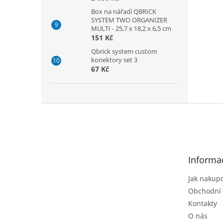
Box na nářadí QBRICK
SYSTEM TWO ORGANIZER
MULTI - 25,7 x 18,2 x 6,5 cm
151 Kč
Qbrick system custom
konektory set 3
67 Kč
Z
á
p
a
t
Informa
í
Jak nakup
Obchodní
Kontakty
O nás