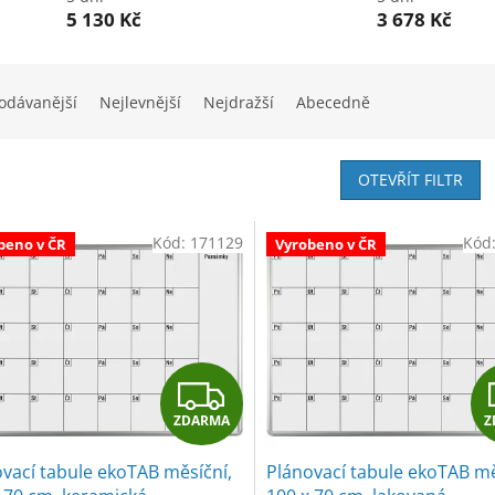
5 130 Kč
3 678 Kč
odávanější
Nejlevnější
Nejdražší
Abecedně
OTEVŘÍT FILTR
Kód:
171129
Kód
beno v ČR
Vyrobeno v ČR
Z
ZDARMA
Z
D
vací tabule ekoTAB měsíční,
Plánovací tabule ekoTAB mě
A