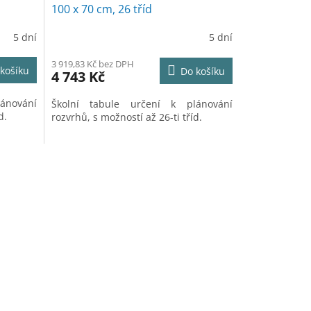
A
A
100 x 70 cm, 26 tříd
R
R
5 dní
5 dní
M
M
3 919,83 Kč bez DPH
košíku
Do košíku
4 743 Kč
A
A
ánování
Školní tabule určení k plánování
d.
rozvrhů, s možností až 26-ti tříd.