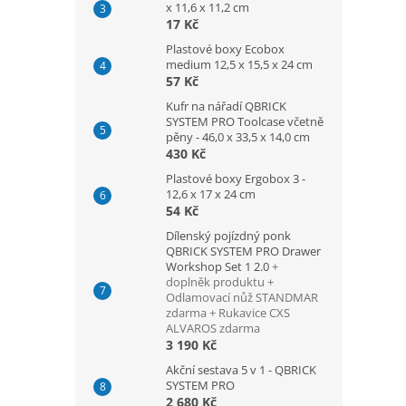
x 11,6 x 11,2 cm
17 Kč
Plastové boxy Ecobox
medium 12,5 x 15,5 x 24 cm
57 Kč
Kufr na nářadí QBRICK
SYSTEM PRO Toolcase včetně
pěny - 46,0 x 33,5 x 14,0 cm
430 Kč
Plastové boxy Ergobox 3 -
12,6 x 17 x 24 cm
54 Kč
Dílenský pojízdný ponk
QBRICK SYSTEM PRO Drawer
Workshop Set 1 2.0
+
doplněk produktu +
Odlamovací nůž STANDMAR
zdarma + Rukavice CXS
ALVAROS zdarma
3 190 Kč
Akční sestava 5 v 1 - QBRICK
SYSTEM PRO
2 680 Kč