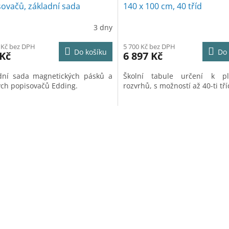
ovačů, základní sada
140 x 100 cm, 40 tříd
3 dny
 Kč bez DPH
5 700 Kč bez DPH
Do košíku
Do 
 Kč
6 897 Kč
dní sada magnetických pásků a
Školní tabule určení k pl
ých popisovačů Edding.
rozvrhů, s možností až 40-ti tří
O
v
l
á
d
a
c
í
p
r
v
k