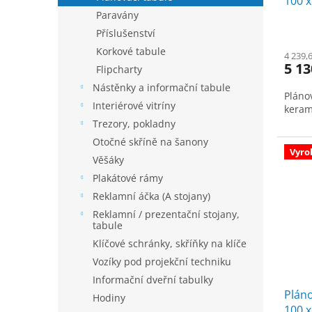
100 x
t
Paravány
ů
Příslušenství
Korkové tabule
4 239,
5 13
Flipcharty
Nástěnky a informační tabule
Pláno
Interiérové vitríny
keram
Trezory, pokladny
Otočné skříně na šanony
Vyro
Věšáky
Plakátové rámy
Reklamní áčka (A stojany)
Reklamní / prezentační stojany,
tabule
Klíčové schránky, skříňky na klíče
Vozíky pod projekční techniku
Informační dveřní tabulky
Pláno
Hodiny
100 x