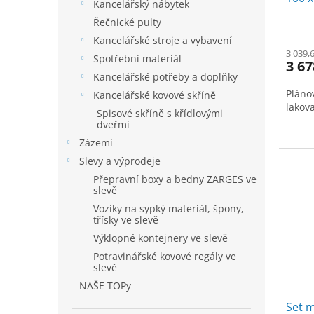
Kancelářský nábytek
Řečnické pulty
Kancelářské stroje a vybavení
3 039,
Spotřební materiál
3 67
Kancelářské potřeby a doplňky
Pláno
Kancelářské kovové skříně
lakov
Spisové skříně s křídlovými
dveřmi
Zázemí
Slevy a výprodeje
Přepravní boxy a bedny ZARGES ve
slevě
Vozíky na sypký materiál, špony,
třísky ve slevě
Výklopné kontejnery ve slevě
Potravinářské kovové regály ve
slevě
NAŠE TOPy
Set 