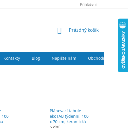
 NÁS
VRÁCENÍ ZBOŽÍ DO 14-TI DNŮ
Přihlášení
DOPRAVA A PLATBA
NÁKUPNÍ
Prázdný košík
KOŠÍK
Kontakty
Blog
Napište nám
Obchodní podmínky
e
Plánovací tabule
, 100
ekoTAB týdenní, 100
ná
x 70 cm, keramická
5 dní