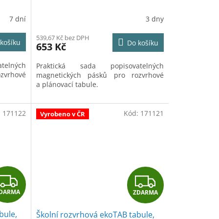
7 dní
3 dny
539,67 Kč bez DPH
košíku
Do košíku
653 Kč
telných
Praktická sada popisovatelných
zvrhové
magnetických pásků pro rozvrhové
a plánovací tabule.
:
171122
Kód:
171121
Vyrobeno v ČR
Z
Z
DARMA
ZDARMA
D
D
bule,
Školní rozvrhová ekoTAB tabule,