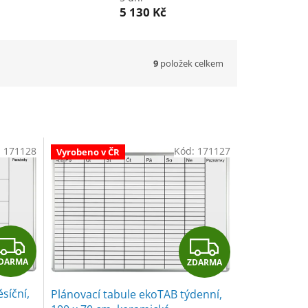
5 130 Kč
9
položek celkem
:
171128
Kód:
171127
Vyrobeno v ČR
Z
Z
DARMA
ZDARMA
D
D
síční,
Plánovací tabule ekoTAB týdenní,
A
A