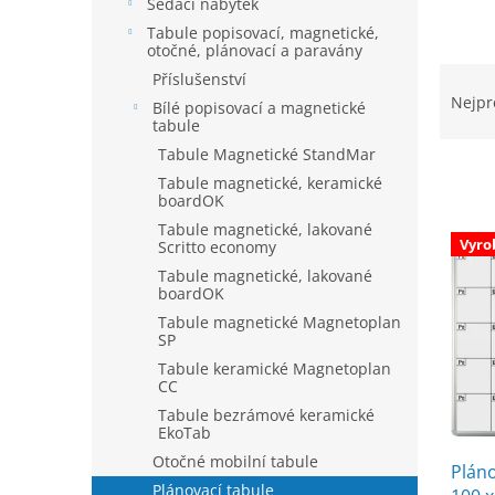
í
Sedací nábytek
p
Tabule popisovací, magnetické,
a
otočné, plánovací a paravány
Ř
n
Příslušenství
a
e
Nejpr
Bílé popisovací a magnetické
z
l
tabule
e
Tabule Magnetické StandMar
n
Tabule magnetické, keramické
í
boardOK
p
V
Tabule magnetické, lakované
r
Vyro
Scritto economy
ý
o
Tabule magnetické, lakované
p
d
boardOK
i
u
Tabule magnetické Magnetoplan
s
k
SP
p
t
Tabule keramické Magnetoplan
r
CC
ů
o
Tabule bezrámové keramické
d
EkoTab
u
Otočné mobilní tabule
Pláno
k
Plánovací tabule