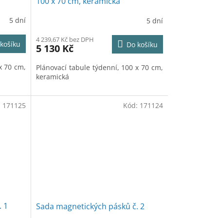
100 x 70 cm, keramická
R
R
5 dní
5 dní
M
M
4 239,67 Kč bez DPH
košíku
Do košíku
5 130 Kč
A
A
x 70 cm,
Plánovací tabule týdenní, 100 x 70 cm,
keramická
:
171125
Kód:
171124
. 1
Sada magnetických pásků č. 2