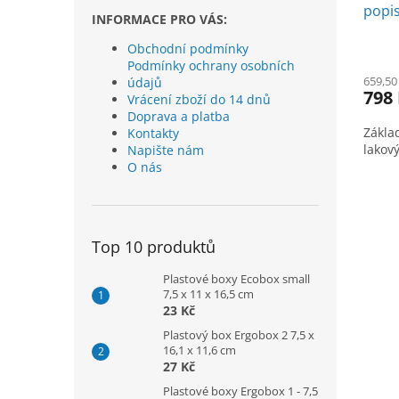
popis
INFORMACE PRO VÁS:
Obchodní podmínky
Podmínky ochrany osobních
659,50
údajů
798
Vrácení zboží do 14 dnů
Doprava a platba
Zákla
Kontakty
lakov
Napište nám
O nás
Top 10 produktů
Plastové boxy Ecobox small
7,5 x 11 x 16,5 cm
23 Kč
Plastový box Ergobox 2 7,5 x
16,1 x 11,6 cm
27 Kč
Plastové boxy Ergobox 1 - 7,5