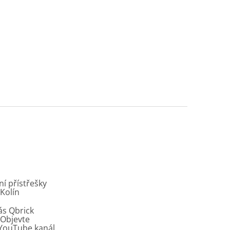
í přístřešky
 Kolín
ás Qbrick
Objevte
í YouTube kanál