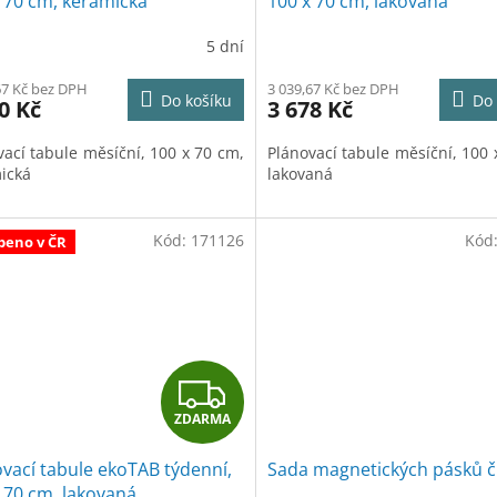
 70 cm, keramická
100 x 70 cm, lakovaná
R
5 dní
M
67 Kč bez DPH
3 039,67 Kč bez DPH
Do košíku
Do 
0 Kč
3 678 Kč
A
vací tabule měsíční, 100 x 70 cm,
Plánovací tabule měsíční, 100 
ická
lakovaná
Kód:
171126
Kód
beno v ČR
Z
ZDARMA
D
vací tabule ekoTAB týdenní,
Sada magnetických pásků č
A
 70 cm, lakovaná