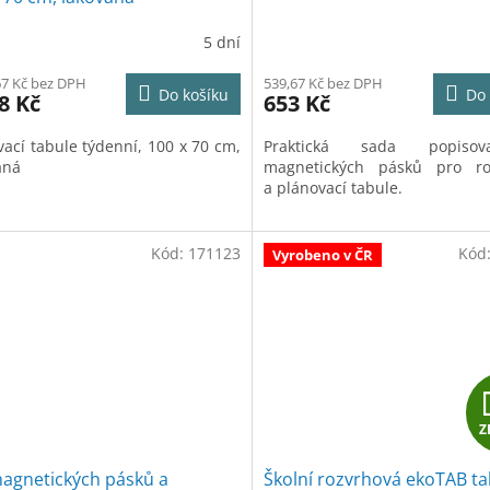
R
5 dní
M
67 Kč bez DPH
539,67 Kč bez DPH
Do košíku
Do 
8 Kč
653 Kč
A
vací tabule týdenní, 100 x 70 cm,
Praktická sada popisova
aná
magnetických pásků pro ro
a plánovací tabule.
Kód:
171123
Kód
Vyrobeno v ČR
Z
magnetických pásků a
Školní rozvrhová ekoTAB ta