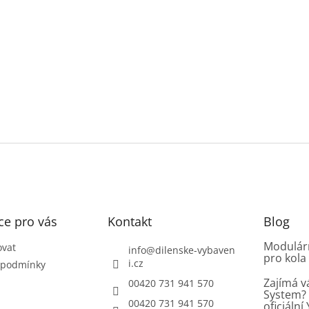
ce pro vás
Kontakt
Blog
Modulárn
ovat
info
@
dilenske-vybaven
pro kola
i.cz
 podmínky
Zajímá v
00420 731 941 570
System? 
00420 731 941 570
oficiáln