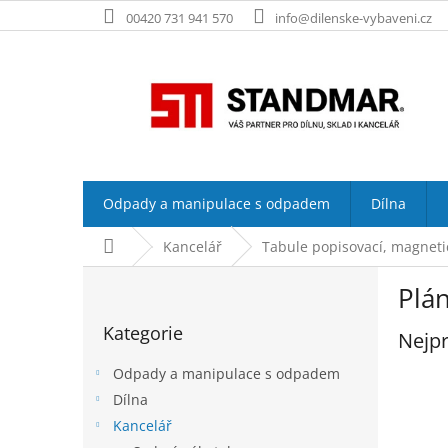
Přejít
00420 731 941 570
info@dilenske-vybaveni.cz
na
obsah
Odpady a manipulace s odpadem
Dílna
Domů
Kancelář
Tabule popisovací, magneti
P
Plán
o
Přeskočit
s
Kategorie
kategorie
Nejpr
t
r
Odpady a manipulace s odpadem
a
Dílna
n
Kancelář
n