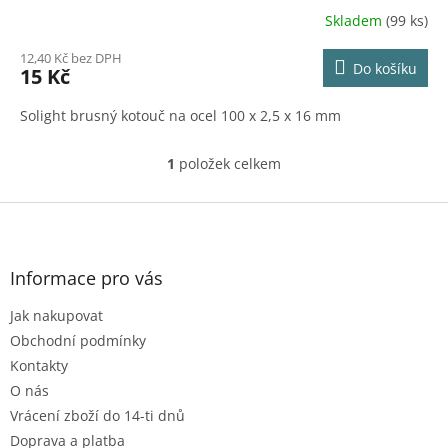
Skladem
(99 ks)
12,40 Kč bez DPH
Do košíku
15 Kč
Solight brusný kotouč na ocel 100 x 2,5 x 16 mm
1
položek celkem
O
v
l
Z
á
á
d
p
a
a
Informace pro vás
c
t
í
Jak nakupovat
í
p
r
Obchodní podmínky
v
Kontakty
k
O nás
y
Vrácení zboží do 14-ti dnů
v
ý
Doprava a platba