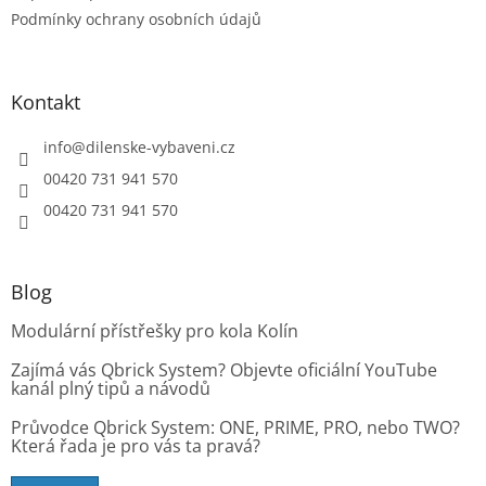
p
Podmínky ochrany osobních údajů
i
s
u
Kontakt
info
@
dilenske-vybaveni.cz
00420 731 941 570
00420 731 941 570
Blog
Modulární přístřešky pro kola Kolín
Zajímá vás Qbrick System? Objevte oficiální YouTube
kanál plný tipů a návodů
Průvodce Qbrick System: ONE, PRIME, PRO, nebo TWO?
Která řada je pro vás ta pravá?