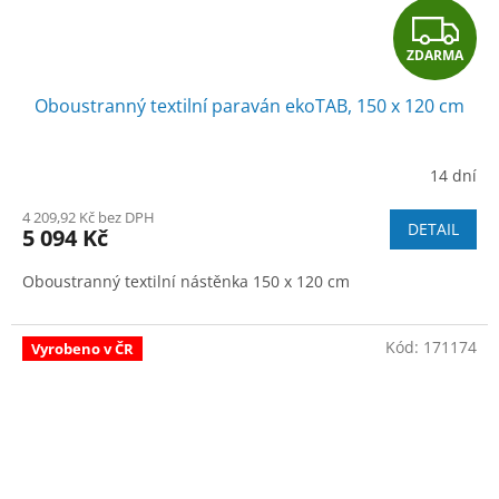
Z
ZDARMA
D
Oboustranný textilní paraván ekoTAB, 150 x 120 cm
A
R
14 dní
M
4 209,92 Kč bez DPH
DETAIL
5 094 Kč
A
Oboustranný textilní nástěnka 150 x 120 cm
Kód:
171174
Vyrobeno v ČR