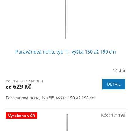
o
d
u
k
t
ů
Paravánová noha, typ "I", výška 150 až 190 cm
14 dní
od 519,83 Kč bez DPH
DETAIL
629 Kč
od
Paravánová noha, typ "I", výška 150 až 190 cm
Kód:
171198
Vyrobeno v ČR