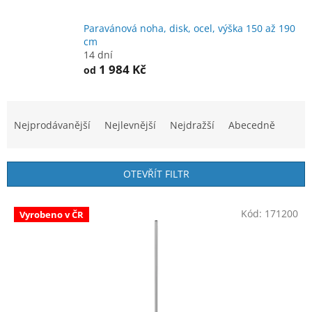
Paravánová noha, disk, ocel, výška 150 až 190
cm
14 dní
1 984 Kč
od
Ř
a
Nejprodávanější
Nejlevnější
Nejdražší
Abecedně
z
e
n
OTEVŘÍT FILTR
í
p
V
r
Kód:
171200
Vyrobeno v ČR
ý
o
p
d
i
u
s
k
p
t
r
ů