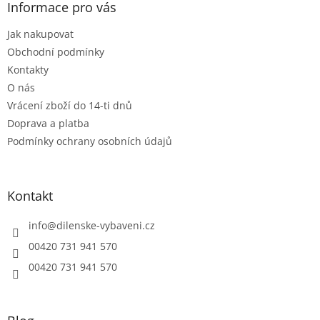
a
Informace pro vás
c
t
í
Jak nakupovat
í
p
r
Obchodní podmínky
v
Kontakty
k
O nás
y
Vrácení zboží do 14-ti dnů
v
ý
Doprava a platba
p
Podmínky ochrany osobních údajů
i
s
u
Kontakt
info
@
dilenske-vybaveni.cz
00420 731 941 570
00420 731 941 570