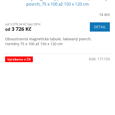
A
povrch, 75 x 100 až 150 x 120 cm
R
14 dní
M
od 3 079,34 Kč bez DPH
DETAIL
3 726 Kč
od
A
Oboustranná magnetická tabule, lakovaný povrch,
rozměry 75 x 100 až 150 x 120 cm
Kód:
171150
Vyrobeno v ČR