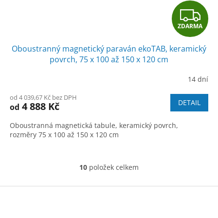
Z
ZDARMA
D
Oboustranný magnetický paraván ekoTAB, keramický
A
povrch, 75 x 100 až 150 x 120 cm
R
14 dní
M
od 4 039,67 Kč bez DPH
DETAIL
4 888 Kč
od
A
Oboustranná magnetická tabule, keramický povrch,
rozměry 75 x 100 až 150 x 120 cm
10
položek celkem
O
v
l
Z
á
á
d
p
a