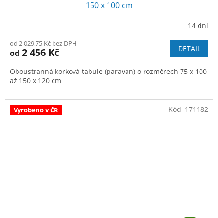
A
150 x 100 cm
R
14 dní
M
od 2 029,75 Kč bez DPH
DETAIL
2 456 Kč
od
A
Oboustranná korková tabule (paraván) o rozměrech 75 x 100
až 150 x 120 cm
Kód:
171182
Vyrobeno v ČR