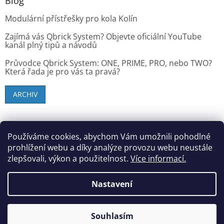
Blog
Modulární přístřešky pro kola Kolín
Zajímá vás Qbrick System? Objevte oficiální YouTube
kanál plný tipů a návodů
Průvodce Qbrick System: ONE, PRIME, PRO, nebo TWO?
Která řada je pro vás ta pravá?
ARCHIV
SK zákazníci - dielenske-vybavenie.sk
Používáme cookies, abychom Vám umožnili pohodlné
prohlížení webu a díky analýze provozu webu neustále
zlepšovali, výkon a použitelnost.
Více informací.
Vytvořil Shoptet
Nastavení
Copyright 2026
StandMar (Dílenské vybavení)
. Všechna
Souhlasím
práva vyhrazena.