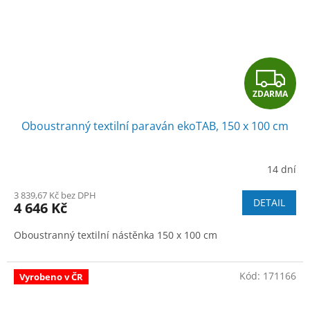
Z
ZDARMA
D
Oboustranný textilní paraván ekoTAB, 150 x 100 cm
A
R
14 dní
M
3 839,67 Kč bez DPH
DETAIL
4 646 Kč
A
Oboustranný textilní nástěnka 150 x 100 cm
Kód:
171166
Vyrobeno v ČR