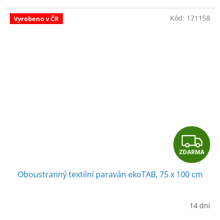
Kód:
171158
Vyrobeno v ČR
Z
ZDARMA
D
Oboustranný textilní paraván ekoTAB, 75 x 100 cm
A
R
14 dní