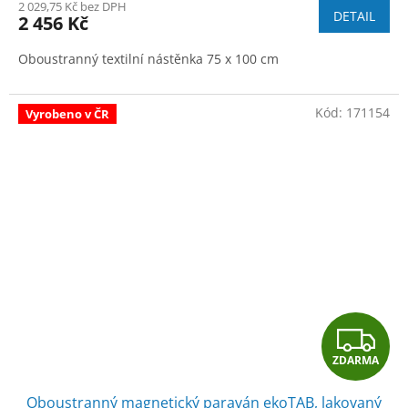
M
2 029,75 Kč bez DPH
DETAIL
2 456 Kč
A
Oboustranný textilní nástěnka 75 x 100 cm
Kód:
171154
Vyrobeno v ČR
Z
ZDARMA
D
Oboustranný magnetický paraván ekoTAB, lakovaný