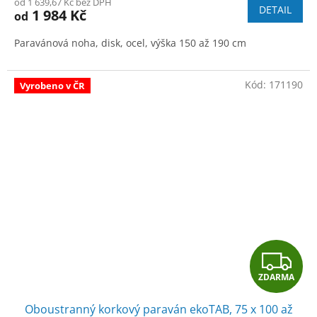
od 1 639,67 Kč bez DPH
DETAIL
1 984 Kč
od
Paravánová noha, disk, ocel, výška 150 až 190 cm
Kód:
171190
Vyrobeno v ČR
Z
ZDARMA
D
Oboustranný korkový paraván ekoTAB, 75 x 100 až