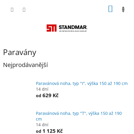
Přejít
NÁKUP
na
obsah
KOŠÍK
Paravány
Nejprodávanější
Paravánová noha, typ "I", výška 150 až 190 cm
14 dní
629 Kč
od
Paravánová noha, typ "T", výška 150 až 190
cm
14 dní
1 125 Kč
od